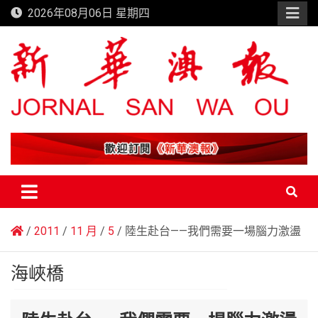
Skip
2026年08月06日 星期四
to
content
新華澳報
2011
11 月
5
陸生赴台——我們需要一場腦力激盪
海峽橋