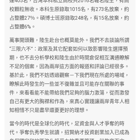
達405名，台灣本科私立高校共2016名報名陸生，有高
校顆粒無收。本科生原錄取1015名，有273名放棄，約
占整體27％。碩博士班原錄取248名，有15名放棄，約
占整體6%。
萬事開頭難，陸生赴台也概莫能外。我們不去談論所謂
“三限六不”：政策及其它配套如何以致影響陸生選擇預
期，也不去分析學校和陸生由於時間倉促相互溝通瞭解
不足的個案，因為兩岸這方面的報道和評論已經很多。
基於此，我們不妨透過觀察－下我們現在所處的場域，
瞭解此時發生的一些並不復雜並且可能存在關聯的事
件，來看看能不能帶給我們足夠的腦力激蕩，從而激發
自己有更大的胸襟和作為，來真心實踐讓兩岸青年人相
知相惜不只是盡早還要更好的理想。
當今的時代是全球化的時代，足資金與人才爭奪的時
代。爭奪仇秀學生就讀，招賢納才投資創業加入已成為