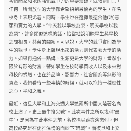
各個國家和地區強化競爭力的重要籌碼。就教育而言，
任何一所開放型的大學都希望招到最優秀的學生，在名
校身上表現尤甚。同時，學生也在選擇最適合他(她)意
願和實力的人學。“今天我以學校為榮，明天學校以我
為榮”，許多類似這樣的話，恰當地說明瞭學生與學校
之間相長，共榮的關系。可以說，大學的競爭實則為學
生的競爭，學生身上體現出來的活力則代表著大學的活
力。如果再通俗一點講，生源更是大學的財源，當然小
限於有形的財富，譬如學生在校時學費收人以及未來對
母校的捐贈，也在於品牌、影響力、社會關系等無形的
資產。我們看待一些事情的時候，就可以抱持一種理性
之心，平和之氣。
最近，復旦大學和上海交通大學這兩所中國大陸著名高
校上演了。史上最牛掐尖戰”。此次事件之所以堪稱“最
牛”，是因為在此事件之前，名校掐尖雖愈演愈烈，但
高校終究是在儒雅溫情的面紗下“暗戰”。而復旦和上交