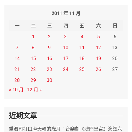
r
2011 年 11 月
c
h
一
二
三
四
五
六
日
1
2
3
4
5
6
7
8
9
10
11
12
13
14
15
16
17
18
19
20
21
22
23
24
25
26
27
28
29
30
« 10 月
12 月 »
近期文章
重溫司打口摩天輪的歲月：音樂劇《澳門皇宮》演繹六