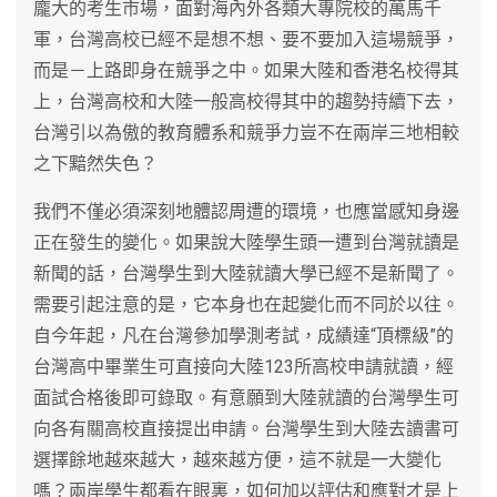
龐大的考生市場，面對海內外各類大專院校的萬馬千
軍，台灣高校已經不是想不想、要不要加入這場競爭，
而是－上路即身在競爭之中。如果大陸和香港名校得其
上，台灣高校和大陸一般高校得其中的趨勢持續下去，
台灣引以為傲的教育體系和競爭力豈不在兩岸三地相較
之下黯然失色？
我們不僅必須深刻地體認周遭的環境，也應當感知身邊
正在發生的變化。如果說大陸學生頭一遭到台灣就讀是
新聞的話，台灣學生到大陸就讀大學已經不是新聞了。
需要引起注意的是，它本身也在起變化而不同於以往。
自今年起，凡在台灣參加學測考試，成績達“頂標級”的
台灣高中畢業生可直接向大陸123所高校申請就讀，經
面試合格後即可錄取。有意願到大陸就讀的台灣學生可
向各有關高校直接提出申請。台灣學生到大陸去讀書可
選擇餘地越來越大，越來越方便，這不就是一大變化
嗎？兩岸學生都看在眼裏，如何加以評估和應對才是上