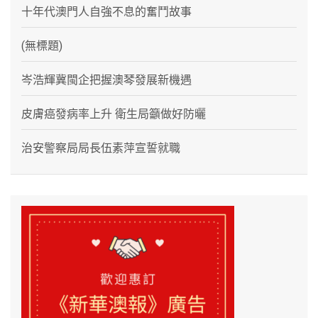
十年代澳門人自強不息的奮鬥故事
(無標題)
岑浩輝冀閩企把握澳琴發展新機遇
皮膚癌發病率上升 衛生局籲做好防曬
治安警察局局長伍素萍宣誓就職