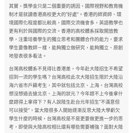
其實，獎學金只是二個重要的誘因，國際視野和教育機
制才是就讀香港高校更大的“好處”。香港的師資師、環
境國際化程度都比較高，國際交流機會多，英語教學也
更有利於與國際的交流。香港的高校體系採取開放教
學，注重培養學生的獨立思考和團體合作的能力，要求
學生要像教師－樣，能夠獨立做研究，能夠獨立、原創
地發表很多看法。
台灣高校體系不見得比香港差，今年赴大陸招生不希望
招到一流的學生嗎？台灣高校此次大陸招生限於大陸沿
海六省市戶籍考生，其中就包括北京、上海，台灣高校
想沒想過去搶北京、上海的狀元？今年趕不上今後拿什
麼趕得上拿得下？有人說陸生赴台元年招生“不滿意但
可以接受”，當大陸很多人開始逐漸反思大陸大學虧欠
學生什麼的時候，台灣高校是不是更要做更進一步的思
考，即使與大陸高校相比還有哪些需要補強？面對大陸