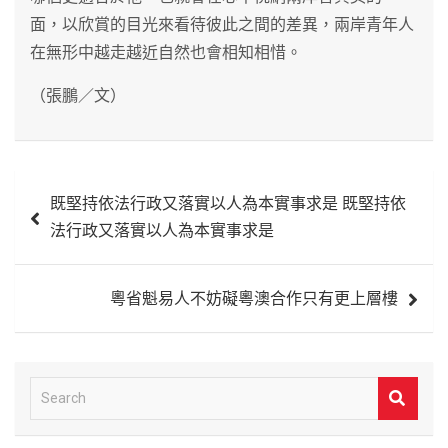
面，以欣賞的目光來看待彼此之間的差異，兩岸青年人
在無形中越走越近自然也會相知相惜。
（張鵬／文）
文
既堅持依法行政又落實以人為本實事求是 既堅持依
章
法行政又落實以人為本實事求是
導
覽
粵省魁易人不妨礙粵澳合作只有更上層樓
S
e
a