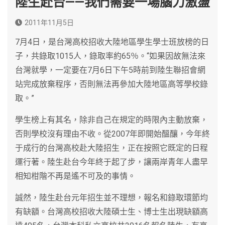
陸生赴台——我們需要一場腦力激盪
2011年11月5日
7月4日，是台灣高校招收大陸地區學生學士班放榜的日
子，共錄取1015人，錄取率約65％。“如果因故無法來
台灣就學，一定要在7月6日下午5時前到陸生聯招會網
站完成放棄程序，否則無法再參加大陸地區高等學校錄
取。”
學生榜上有其名，除非自己在規定的時限內主動放棄，
否則學校沒有理由不收。從2007年即開始醞釀，今年終
于成行的台灣高校赴大陸招生，正在按照它既定的日程
運行著。陸生赴台今年終于起了步，讓兩岸青年人盡早
相知柑階不再是遙不可及的事情。
誠然，陸生赴台元年招生並不理想，報名和錄取環節均
有缺額。台灣高校招收大陸碩士生、博士生出現缺額高