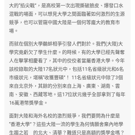
大的“掐尖戰”，是高校第一次出現撕破臉皮、爆發口水
混戰的場面，可以想見大學之間面臨著如何激烈的生源
競爭，也可以管窺中國大陸是一個何等龐大的教育市
場。
而就在個別大學鷸蚌相爭引發人們對於。我們(大陸)大
學究竟虧欠了學生什麼。的時候，有的大學已經先聲奪
人在擊掌相慶看了，其中的佼佼者當屬香港大學。今年
該校錄取的大陸17名狀元中，包括11名省級狀元和6名
市級狀元，堪稱“收獲豐碩”！ 11名省級狀元中除了3個
來自北京外，其餘的分別來自上海、廣東、湖南、雲
南、安徽、西藏等地。這17位狀元幾乎全部拿到了每年
16萬港幣獎學金。
面對大陸和海外名校的激烈競爭，我們要問為什麼是
“香港大學”？這些大陸一流的學生為何情願舍棄內地學
生趨之若 的北大、清華？難道只是高額的獎學金嗎？