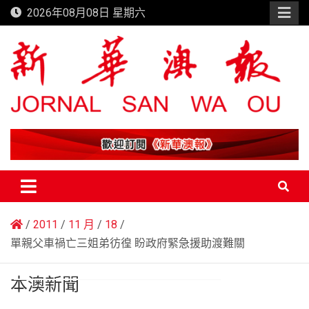
Skip
2026年08月08日 星期六
to
content
新華澳報
2011
11 月
18
單親父車禍亡三姐弟彷徨 盼政府緊急援助渡難關
本澳新聞