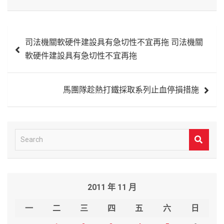
文
司法機關軟硬件建設具有急切性不宜再拖 司法機關
章
軟硬件建設具有急切性不宜再拖
導
覽
馬團隊趁熱打鐵採取系列止血停損措施
S
e
a
r
2011 年 11 月
c
h
一
二
三
四
五
六
日