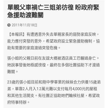
單親父車禍亡三姐弟彷徨 盼政府緊
急援助渡難關
2011年11月18日
【本報訊】有遭遇意外失去單親家長的弱勢家庭反映，
能力應付突發的意外，希望政府設立緊急援助機制，協
助有需要的家庭渡過突發危機。
張小姐的父親日前在友誼大橋被酒店員工巴輾過身亡。
她說事發後她極感徬徨，最終在多個社團協助下才渡過
難關。
23歲的張小姐目前和剛中學畢業的妹妹合力供養15歲弟
弟，單靠2人月入1.2萬元難以支付每月4,000元的屋租
和其他生活開支。有社團正協助她們輪候社屋，希望政
府特事特辦。