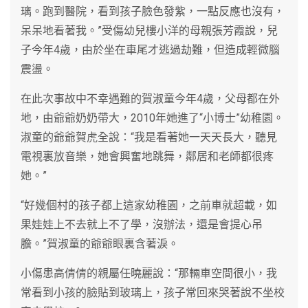
璃。跑到醫院，看到孩子臉色發紫，一點反應也沒有，
呆呆地看著我。”受傷幼兒樓小洋的母親張芳霞說，兒
子今年4歲，由於坐在車尾才逃過劫難，但造成輕微腦
震盪。
在此次事故中不幸遇難的賀淑童今年4歲，父母都在外
地，由爺爺奶奶帶大，2010年她進了“小博士”幼稚園。
淑童的爺爺賀虎全說：“我是看著她一天天長大，聽見
電視裏放音樂，她會興奮地跳舞，鄰居和老師都很疼
她。”
“好幾個村的孩子都上這家幼稚園，之前車就超載，如
果娃娃上不去就上不了學，沒辦法，還是會提心吊
膽。”賀淑童的爺爺眼裏含著淚。
小傷患高倩倩的親屬任曉麗說：“那輛車空間很小，我
常看到小孩的臉貼到玻璃上，孩子常回來哭著說不坐校