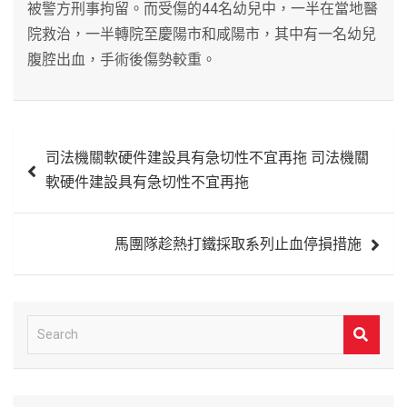
被警方刑事拘留。而受傷的44名幼兒中，一半在當地醫
院救治，一半轉院至慶陽市和咸陽市，其中有一名幼兒
腹腔出血，手術後傷勢較重。
文
司法機關軟硬件建設具有急切性不宜再拖 司法機關
章
軟硬件建設具有急切性不宜再拖
導
覽
馬團隊趁熱打鐵採取系列止血停損措施
S
e
a
r