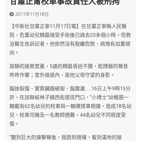
甘肅正甯校車事故責任人被刑拘
2011年11月18日
【中新社甘肅正寧11月17日電】在甘肅正寧縣人民醫
院，危重幼兒魏磊接受手術後已過去20多個小時，但救
治醫生告訴記者，他依然沒有脫離危險，病情有加重傾
向。
寂靜的搶救室裏，5歲的魏磊昏迷不醒，起搏器的聲音
咚咚作響；室外過道內，是他父母守望的身影。
腦挫裂傷、實質臟器破裂、腦震盪……16日上午9時15分
許，在該縣榆林子鎮西街道班門口，“小博士”幼稚園一
輛載有62名幼兒的校車與一輛運煤車相撞，造成18名幼
兒、校車司機及一名教師遇難，44名幼兒不同程度受
傷。
“聽到巨大的撞擊聲後，我跑到現場，看到滿地的玻