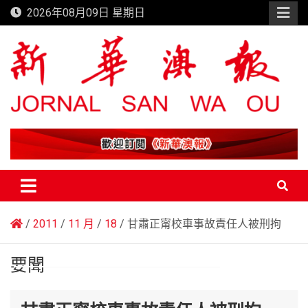
Skip
2026年08月09日 星期日
to
content
新華澳報
2011
11 月
18
甘肅正甯校車事故責任人被刑拘
要聞