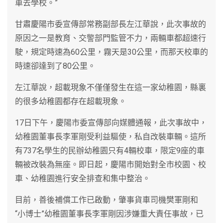
車去學校。”
甘肅慶陽市委宣傳部常務副部長左江華說，此次事故的
原因之一是教育、交警部門監管不力，兩輛車都超速行
駛，規定時速為60公里，霧天是30公里，而那天校車的
時速卻達到了80公里。
左江華說，超載現象不僅僅發生在這一家幼稚園，縣裏
的很多幼稚園都存在超載現象。
17日下午，慶陽市委宣傳部向媒體通報，此次事故中，
幼稚園董事長李軍剛受利益驅使，私自改裝車輛。這所
有737名學生的民辦幼稚園只有4輛校車，限定9座的車
輛被改裝為無座。即日起，慶陽市開始對全市校園、校
車、幼稚園進行安全排查和集中整治。
目前，善後補償工作已啟動，肇事貨車司機樊軍剛和
“小博士”幼稚園董事長李軍剛因涉嫌重大責任事故，已