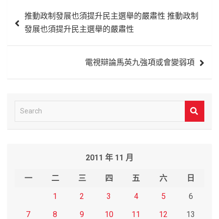
文
推動政制發展也須提升民主選舉的嚴肅性 推動政制
章
發展也須提升民主選舉的嚴肅性
導
覽
電視辯論馬英九強項或會變弱項
S
e
a
r
2011 年 11 月
c
h
一
二
三
四
五
六
日
1
2
3
4
5
6
7
8
9
10
11
12
13