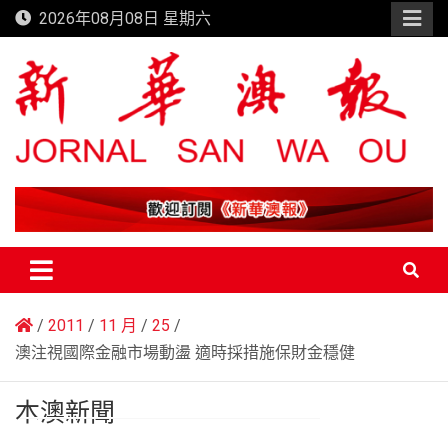
Skip
2026年08月08日 星期六
to
content
新華澳報
2011
11 月
25
澳注視國際金融市場動盪 適時採措施保財金穩健
本澳新聞