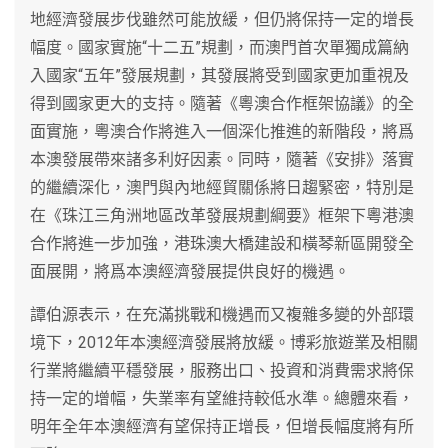
地經濟發展步伐雖然可能放緩，但仍將保持一定的增長
幅度。國家實施“十二五”規劃，而澳門首次單獨成篇納
入國家“五年”發展規劃，其發展將受到國家更加重視及
得到國家更大的支持。隨著《粵澳合作框架協議》的全
面實施，粵澳合作將進入一個深化推進的新階段，將爲
本澳發展帶來諸多利好因素。同時，隨著《安排》落實
的繼續深化，澳門與內地經貿關係將日趨緊密，特別是
在《珠江三角洲地區改革發展規劃綱要》框架下粵港澳
合作將進一步加強，港珠澳大橋建設和橫琴新區開發全
面展開，將爲本澳經濟發展提供良好的機遇。
譚伯源表示，在充滿挑戰和機遇而又複雜多變的外部環
境下，2012年本澳經濟發展將放緩。博彩旅遊業及相關
行業將繼續平穩發展，服務出口、投資和消費需求將保
持一定的增幅，失業率有望維持較低水準。總體來看，
明年全年本澳經濟有望保持正增長，但增長幅度將有所