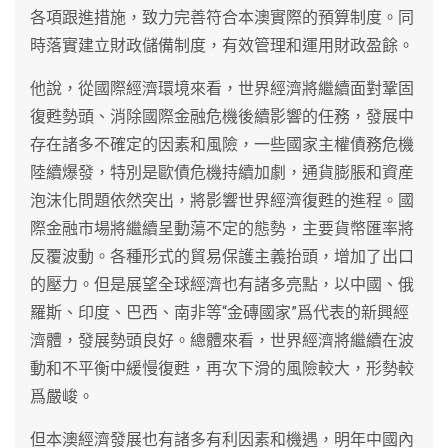
各項跟進措施，致力完善符合本澳實際的預算制度。同
時落實建立財政儲備制度，有效管理和運用財政盈餘。
他說，從國際經濟環境來看，世界經濟將繼續面對鞏固
復甦勢頭、消除國際金融危機後續影響的任務，發展中
存在諸多不確定的因素和風險，一些國家主權債務危機
陸續爆發，特別是歐債危機持續加劇，通貨膨脹和資産
泡沫化問題依然突出，將影響世界經濟復甦的進程。國
際金融市場將繼續呈動蕩不定的態勢，主要貨幣匯率將
反覆波動。各種形式的貿易保護主義抬頭，增加了出口
的壓力。但是展望全球經濟也有諸多亮點，以中國、俄
羅斯、印度、巴西、南非等“金磚國家”爲代表的新興經
濟體，發展勢頭良好。總體來看，世界經濟將繼續在波
動和不平衡中緩慢復甦，再次下滑的風險較大，形勢較
爲嚴峻。
但本澳經濟發展也有諸多有利因素和機遇，明年中國內