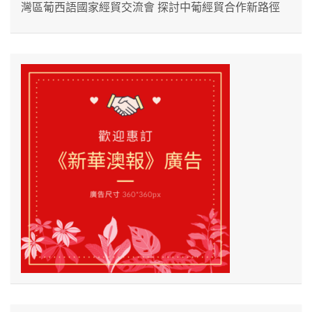
灣區葡西語國家經貿交流會 探討中葡經貿合作新路徑