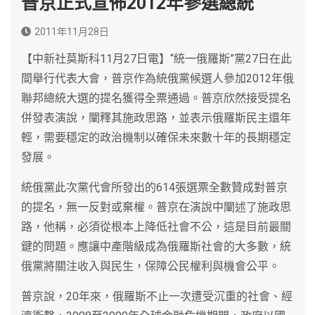
普京正式宣佈2012年參選總統
2011年11月28日
【中新社莫斯科11月27日電】“統一俄羅斯”黨27日在此
間舉行代表大會，普京作為統俄黨候選人參加2012年俄
聯邦總統大選的提名獲得全票通過。普京欣然接受提名
併發表演說，闡釋其施政思路，並表示俄羅斯民主還年
輕，需要穩定的政治機制以確保未來數十年的長期穩定
發展。
統俄黨此次黨代會所發出的614張選票全數贊成對普京
的提名，無一反對或棄權。普京在演說中闡述了施政思
路，他稱，必須從根本上降低社會不公，這是目前最關
鍵的問題。應讓中產階級成為俄羅斯社會的大多數，統
俄黨將關注收入與民生，保障公民權利與機會公平。
普京說，20年來，俄羅斯不止一次遭受沉重的社會、經