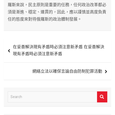
羅斯來說，民主原則是重要的任務，任何政治改革都必
須是漸進、穩定、連貫的，因此，應以謹慎並高度負責
任的態度來對待俄羅斯的政治體制發展。
文
在妥善解決現有矛盾時必須注意新矛盾 在妥善解決
章
現有矛盾時必須注意新矛盾
導
覽
網絡立法以確保言論自由防制犯罪活動
S
e
a