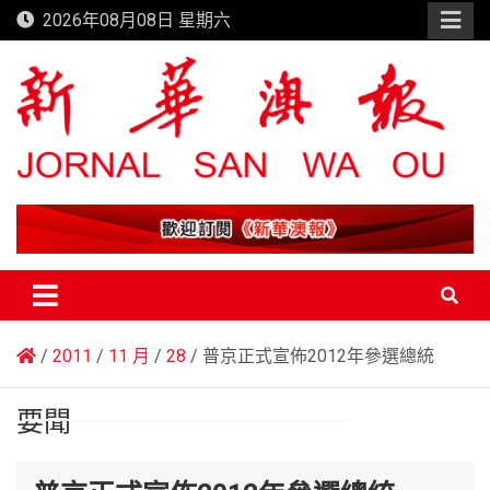
Skip
2026年08月08日 星期六
to
content
新華澳報
2011
11 月
28
普京正式宣佈2012年參選總統
要聞