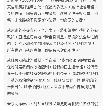
濟衝擊，2008至2009年全球金融危機期間，政府以國
家信用應對經濟動蕩，保護大多數人，履行社會義務，
最終恢復了國家實力，在國際上贏得了信任與尊重。他
稱，未來將給予俄羅斯企業界一切必要的支援。
就未來的外交方針，普京表示，將繼續奉行積極的外交
政策，直接並切實地捍衛自身利益，參與解決全球性問
題，建立更加公平的國際政治經濟秩序，“我們將闡明
所有世界事務的真相，即便有人對此不悅。”
就俄羅斯的政治體制，普京說：“我們必須冷靜並負責
任地發展我們的政治體制，我們的民主還年輕，我們需
要一個不僅能夠有效服務於我們今天，還能服務於我們
子孫的政治體制”。他強調，俄羅斯需要一個“穩定的政
治機制”，以確保俄羅斯在未來數十年內保持長期穩定
的發展。
普京明確表示，對於曾經歷過歷史動蕩和變革失敗的俄