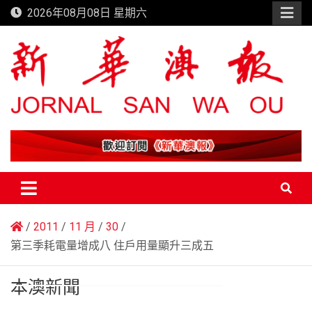
Skip
2026年08月08日 星期六
to
content
新華澳報
2011
11 月
30
第三季耗電量增成八 住戶用量顯升三成五
本澳新聞