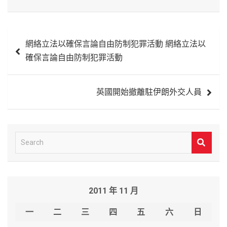
文
網絡立法以確保言論自由防制犯罪活動 網絡立法以
章
確保言論自由防制犯罪活動
導
覽
英國開始撤離駐伊朗外交人員
S
e
a
r
2011 年 11 月
c
h
一
二
三
四
五
六
日