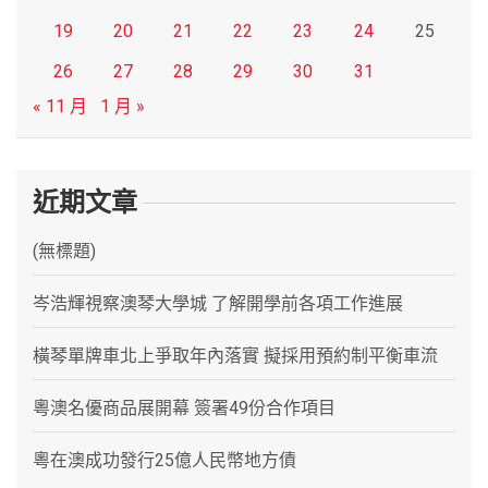
19
20
21
22
23
24
25
26
27
28
29
30
31
« 11 月
1 月 »
近期文章
(無標題)
岑浩輝視察澳琴大學城 了解開學前各項工作進展
橫琴單牌車北上爭取年內落實 擬採用預約制平衡車流
粵澳名優商品展開幕 簽署49份合作項目
粵在澳成功發行25億人民幣地方債