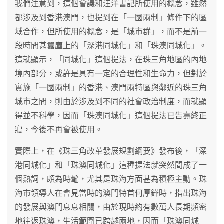
我們注意到，這個會議和汪洋書記所使用的概念，雖然
都涉及到香港澳門，也提到在「一國兩制」條件下的區
域合作，但所使用的概念，是「城市群」，而不是前一
段時間甚囂塵上的「深港同城化」和「珠澳同城化」。
這就顯示，「同城化」這個提法，在珠三角地區的內地
境內部分，或許是具有一定的合理性和生命力，但對於
實施「一國兩制」的香港、澳門兩特區與鄰近的珠三角
城市之間，則由於涉及到不同的社會政治制度，而就顯
得並不科學，因而「珠澳同城化」這個提法已告壽終正
寢，今後不再會被使用。
實際上，在《珠三角改革發展規劃綱要》發布後，「深
港同城化」和「珠澳同城化」這種提法就突然間成了一
個熱詞，頗為時髦，尤其是珠海方面甚為積極主動。珠
海市領導人在會見當時的澳門特首何厚鏵時，指出珠海
的發展與澳門息息相關，由於現時約有數萬人長期頻密
地往返珠澳，生活範圍已跨越兩地，因而「珠澳同城