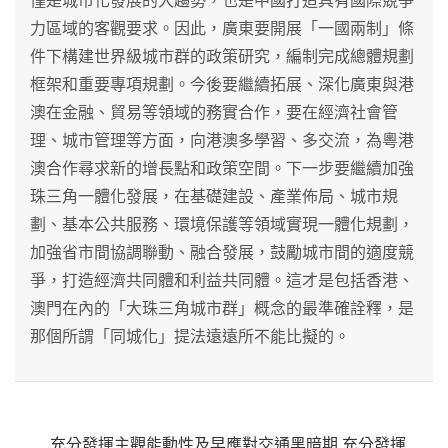
僅是城市化發展的大趨勢，也是中國打造具有國際競爭
力區域的客觀要求。因此，廣東要開展「一國兩制」條
件下構建世界級城市群的政策研究，編制完成總體規劃
框架和重要專項規劃。今後要繼續拓展、深化廣東與港
澳在金融、貿易等領域的務實合作，要在經濟社會管
理、城市管理等方面，向港澳多學習、多交流，為粵港
澳合作尋求新的增長點和政策空間。下一步要繼續加強
珠三角一體化發展，在基礎建設、產業佈局、城市規
劃、基本公共服務、環境保護等領域實現一體化規劃，
加強省市間協調聯動、融合發展，鼓勵城市間的適度競
爭，打造經濟共同體和利益共同體。這才是包括香港、
澳門在內的「大珠三角城市群」概念的最準確詮釋，是
那個所謂「同城化」提法遠遠所不能比擬的。
文
充分發揮主觀能動性及早應對交通黑暗期 充分發揮