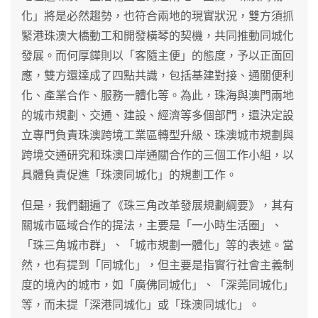
化」將是必然趨勢，也符合兩地的現實狀況，雙方須抓
緊港珠澳大橋動工和開發橫琴的契機，共同推動同城化
發展。而何厚鏵則以「客隨主便」的態度，予以正面回
應，雙方還達成了四點共識，包括基建對接、通關便利
化、產業合作、服務一體化等。為此，珠海與澳門兩地
的城市規劃、交通、建設、經濟等多個部門，還決定設
立專門負責珠澳跨境工業區轉型升級、珠澳城市規劃與
跨境交通研究和珠澳口岸通關合作的三個工作小組，以
具體負責促進「珠澳同城化」的規劃工作。
但是，我們翻遍了《珠三角改革發展規劃綱要》，其有
關城市區域合作的提法，主要是「一小時生活圈」、
「珠三角城市群」、「城市規劃一體化」等的表述。當
然，也有提到「同城化」，但主要是指實行社會主義制
度的境內的城市，如「廣佛同城化」、「深莞同城化」
等，而未提「深港同城化」或「珠澳同城化」。