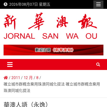
Skip
2026年08月07日 星期五
to
content
新華澳報
2011
12 月
8
確立城市群概念棄用珠澳同城化提法 確立城市群概念棄用
珠澳同城化提法
華澳人語（永逸）