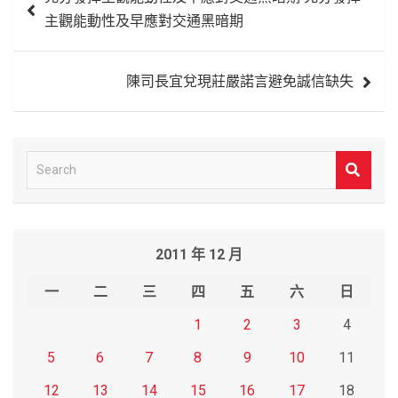
章
主觀能動性及早應對交通黑暗期
導
覽
陳司長宜兌現莊嚴諾言避免誠信缺失
S
e
a
r
2011 年 12 月
c
h
一
二
三
四
五
六
日
1
2
3
4
5
6
7
8
9
10
11
12
13
14
15
16
17
18