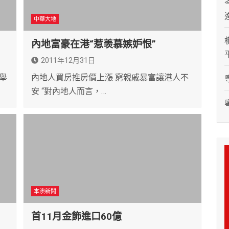
中華大地
內地富豪在港“惹羡慕嫉妒恨”
2011年12月31日
舉
內地人買房推房價上漲 窮親戚暴富讓港人不
安 “對內地人而言，…
本澳新聞
首11月金飾進口60億