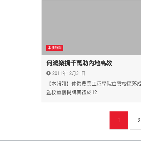
本澳新聞
何鴻燊捐千萬助內地高教
2011年12月31日
【本報訊】仲愷農業工程學院白雲校區落
暨校董樓揭牌典禮於12…
文
1
2
章