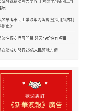
岑浩輝視察澳琴大學城 了解開學前各項工作
進展
橫琴單牌車北上爭取年內落實 擬採用預約制
平衡車流
粵澳名優商品展開幕 簽署49份合作項目
粵在澳成功發行25億人民幣地方債