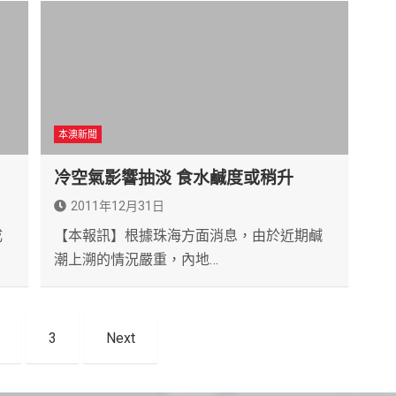
本澳新聞
冷空氣影響抽淡 食水鹹度或稍升
2011年12月31日
成
【本報訊】根據珠海方面消息，由於近期鹹
潮上溯的情況嚴重，內地…
3
Next