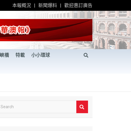
本報概況
新聞爆料
歡迎惠訂廣告
峽橋
特載
小小環球
S