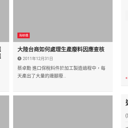
c
h
海峽橋
選
大陸台商如何處理生產廢料因應查核
選
2011年12月31日
蔡卓勳 進口保稅料件於加工製造過程中，每
天產出了大量的邊腳廢…
«