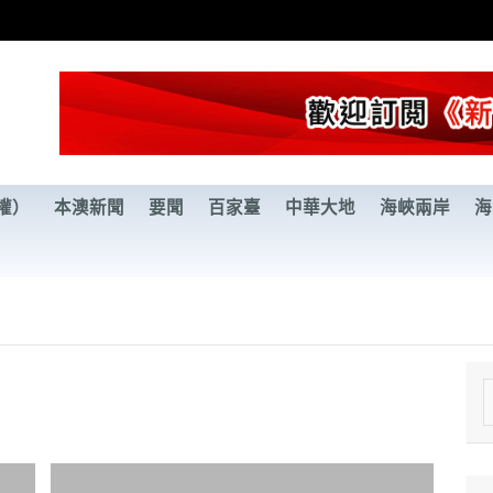
權）
本澳新聞
要聞
百家臺
中華大地
海峽兩岸
海
e
a
r