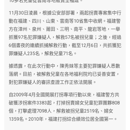
10多名兒童從雲南等地販賣至福建。
11月30日淩晨，根據公安部部署，兩起拐賣專案集中行
動在福建、四川、山東、雲南等10省集中收網。福建警
方在漳州、泉州、莆田、三明、南平、龍岩等地，一舉
抓獲97名犯罪嫌疑人，解救57名被拐兒童；之後，經過
6個晝夜的連續抓捕解救行動，截至12月6日，共抓獲犯
罪嫌疑人235名，解救兒童71名。
據透露，在此次行動中，陳秀妹等主要犯罪嫌疑人悉數
落網。目前，被解救兒童在各地福利院均已妥善安置，
對犯罪嫌疑人的審訊查證工作正依法開展。
自2009年4月全國開展打拐專項行動以來，福建警方共
破獲涉拐案件3383起，打掉拐賣婦女兒童犯罪團夥808
個，打擊處理7098人，解救被拐兒童2519名、婦女
1359名。2010年，福建打拐綜合績效位居全國第一。