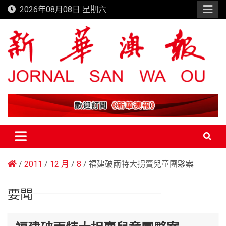
Skip
2026年08月08日 星期六
to
content
新華澳報
2011
12 月
8
福建破兩特大拐賣兒童團夥案
要聞