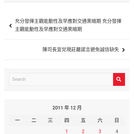
文
充分發揮主觀能動性及早應對交通黑暗期 充分發揮
章
主觀能動性及早應對交通黑暗期
導
覽
陳司長宜兌現莊嚴諾言避免誠信缺失
S
e
a
r
2011 年 12 月
c
h
一
二
三
四
五
六
日
1
2
3
4