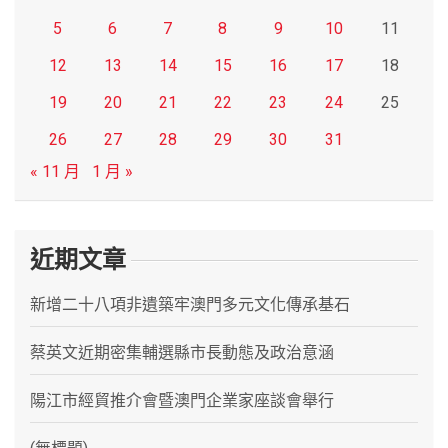
5
6
7
8
9
10
11
12
13
14
15
16
17
18
19
20
21
22
23
24
25
26
27
28
29
30
31
« 11 月
1 月 »
近期文章
新增二十八項非遺築牢澳門多元文化傳承基石
蔡英文近期密集輔選縣市長動態及政治意涵
陽江市經貿推介會暨澳門企業家座談會舉行