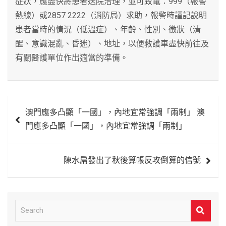
症狀，應盡快將患者送院治理，並可致電：999（報警
熱線）或2857 2222（消防局）求助，報警時謹記說明
患者當時的情況（低溫症）、年齡、性別、徵狀（清
醒、意識混亂、昏迷）、地址，以便救護車盡快前往及
有關醫護單位作出適當的準備。
文
澳門應多凸顯「一國」，內地宜常強調「兩制」 澳
章
門應多凸顯「一國」，內地宜常強調「兩制」
導
覽
陳水扁發出了秋後算帳反攻倒算的信號
S
e