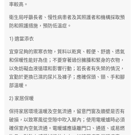
率較高。
衛生局呼籲長者、慢性病患者及其照護者和機構採取預
防和照護措施，預防低溫症。
1) 適當添衣
宜穿足夠的禦寒衣物，質料以乾爽、輕便、舒適、透氣
和保暖性能好為佳；不要穿著過份臃腫和緊身的衣物，
以免妨礙血液循環和影響行動；若長者有失禁的情況，
宜勤於更換已濕的尿片及褲子；應確保頭、頸、手和腳
部溫暖。
2) 家居保暖
保持家居環境溫暖及空氣流通，留意門窗及牆壁是否有
破損，以致寒風從空隙中吹入屋內；使用電暖爐時必須
確保室內空氣流通。電暖爐應遠離門口、通道、或易燃