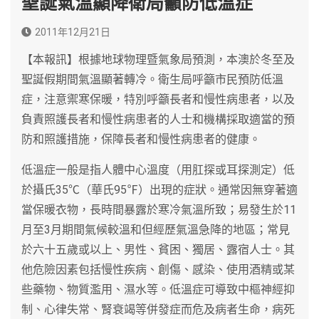
聖誕氣溫顯降衛局籲防低溫症
2011年12月21日
【本報訊】根據地球物理暨氣象局預測，本澳於冬至及
聖誕假期間氣溫顯著轉冷。衛生局呼籲市民預防低溫
症，注意禦寒保暖，特別呼籲長者和慢性病患者，以及
負責照護長者和慢性病患者的人士和機構採取適當的預
防和照護措施，保障長者和慢性病患者的健康。
低溫症一般是指人體中心溫度（用肛探或耳探測定）低
於攝氏35℃（華氏95℉）出現的症狀。通常因無穿著適
當保暖衣物，長時間暴露於寒冷氣溫所致；易發生於11
月至3月期間氣候較溫和但經歷氣溫急降的地區；常見
於六十五歲或以上、男性、貧困、獨居、露宿人士。其
他危險因素包括慢性疾病、創傷、感染、使用酒精或某
些藥物、物質濫用、濕水等。低溫症可導致中樞神經抑
制、心律失常、腎衰竭等併發症而危及病者生命，病死