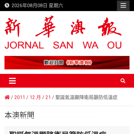
Skip
2026年08月08日 星期六
to
content
新華澳報
2011
12 月
21
聖誕氣溫顯降衛局籲防低溫症
本澳新聞