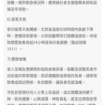
就醫。遇到緊急情況時，應透過社會支援服務系統和設
施及早求助。
6) 留意天氣
密切留意天氣轉變，尤其當溫度在短時間內急劇下降
時，更應提高警惕，以防因嚴寒而引致體溫過低。地球
物理暨氣象局設24小時查詢天氣服務（電話號碼
1311）。
7) 關懷增暖
家人及親友應關懷和協助身邊長者，鼓勵及提醒長者作
出恰當的禦寒措施：若認識獨居或患病的長者，請經常
致電或探訪問候，多加關懷，讓長者倍感溫暖。
市民若發現任何人士患上低溫症，或出現體溫持續下
降、肌肉僵硬，心跳減慢、神智昏亂、甚至出現昏迷等