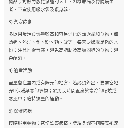
物品；對熱力感覺減退的人士，如糖尿病及脊髓病患
者，不宜使用暖水袋及暖身器。
3) 禦寒飲食
多飲用及進食熱量較高和容易消化的熱飲品和食物，如
熱奶、熱湯、粥、粉、麵、飯等；每天要攝取足夠的水
份；注意均衡營養，避免高脂肪及高膽固醇的食物；避
免酗酒。
4) 適當活動
盡量留在室內或有陽光的地方。若必須外出，要適當地
穿保暖禦寒的衣物；避免長時間置身於寒冷的環境或
寒風中；維持適量的運動。
5) 保健防疾
按時服用藥物；密切監察病情，發現身體不適時應迅速