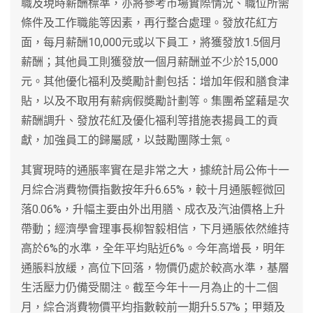
職及現時薪酬標準，亦將參考市場實際情況、職位所需
條件及工作職能等因素，再行整合處理。發放花紅方
面，每月薪酬10,000元或以下員工，將獲發放1.5個月
薪酬；其他員工則獲發放一個月薪酬並不少於15,000
元。其他優化福利及奬勵計劃包括：增加年假和膳食津
貼，以及不取用有薪病假奬勵計劃等。集團希望藉是次
薪酬調升、發放花紅及優化福利等措施表揚員工的貢
獻，加強員工的歸屬感，以鼓勵團隊士氣。
其實現時的通脹率實在是非常之大，據統計局公佈十一
月綜合消費物價指數按年升6.65%，較十月通脹輕微回
落0.06%，升幅主要由外出用膳、成衣及汽油價格上升
帶動；經濟學會理事長柳智毅相信，下月通脹依然維持
高於6%的水準，全年平均貼近6%。今年高增長，明年
通脹料放緩，高位下回落，物價仍處於較高水準，基層
生活壓力仍備受關注。截至今年十一月為止的十二個
月，綜合消費物價平均指數較前一期升5.57%；甲類及