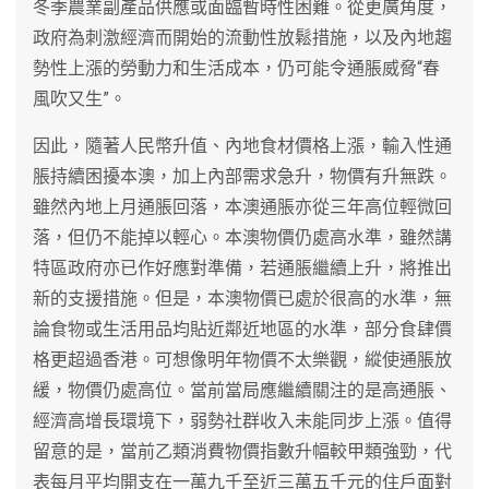
冬季農業副產品供應或面臨暫時性困難。從更廣角度，
政府為刺激經濟而開始的流動性放鬆措施，以及內地趨
勢性上漲的勞動力和生活成本，仍可能令通脹威脅“春
風吹又生”。
因此，隨著人民幣升值、內地食材價格上漲，輸入性通
脹持續困擾本澳，加上內部需求急升，物價有升無跌。
雖然內地上月通脹回落，本澳通脹亦從三年高位輕微回
落，但仍不能掉以輕心。本澳物價仍處高水準，雖然講
特區政府亦已作好應對準備，若通脹繼續上升，將推出
新的支援措施。但是，本澳物價已處於很高的水準，無
論食物或生活用品均貼近鄰近地區的水準，部分食肆價
格更超過香港。可想像明年物價不太樂觀，縱使通脹放
緩，物價仍處高位。當前當局應繼續關注的是高通脹、
經濟高增長環境下，弱勢社群收入未能同步上漲。值得
留意的是，當前乙類消費物價指數升幅較甲類強勁，代
表每月平均開支在一萬九千至近三萬五千元的住戶面對