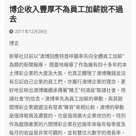
博企收入豐厚不為員工加薪說不過
去
2011年12月28日
博言
新華社日前以“澳博回應特首呼籲率先向全體員工加薪”
為題的新聞報導， 簡要地報導了作為擁有四十多年的本
土博彩企業的大度及大氣，也真正體現了澳博賺錢並沒
有忘記自己企業的員工們，亦履行澳博企業的理念，更
好地反映出澳博繼續承傳著“賭王”何鴻燊“取諸社會，用
諸社會”的信念。澳博率先為員工加薪的舉動，與其餘
間博彩企業遲遲沒有發表“聲音”來相比較，澳博的舉動
是值得敬佩及讚賞的，也是值得廣大企業效仿的。特別
作為龍頭產業的六間博彩企業在近兩年來每年每季度及
每月的收益是非常可觀的，並有雙位元數字的增長率，