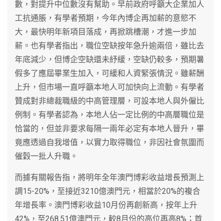
數，對提升中位數沒有幫助。早前政府呼籲大企業加人
工抗通脹，有學者預期，今年內博企再加薪的意慾不
大，最快明年新項目落成，再掀跳槽潮，才進一步加
薪。也有學者指出，職位空缺按年急升逾兩倍，雖比去
年底減少，但博企空缺還未紓緩，空缺仍較多，預期暑
假多了應屆畢業生加入，可緩和人資緊張情況。雖薪酬
上升，但市場一直呼籲本地人可加快向上流動。有學者
贊成對非總裁職級的中高管理層，可設本地人與外僱比
例制。有學者認為，本地人佔一定比例的中高層職位是
恰當的，但並非要求每隔一兩年必定有本地人晉升，畢
竟應透過自我增值，以實力取得職位，非因社會氛圍而
催穀一批人升職。
而據有關報告指，將明年全年澳門博彩收益增長預測上
調15-20%，至接近3210億澳門元，相當於20%的複合
年增長率。澳門博彩收益10月份再創新高，按年上升
42%，至268.51億澳門元，較8月份的高位再高8%；首