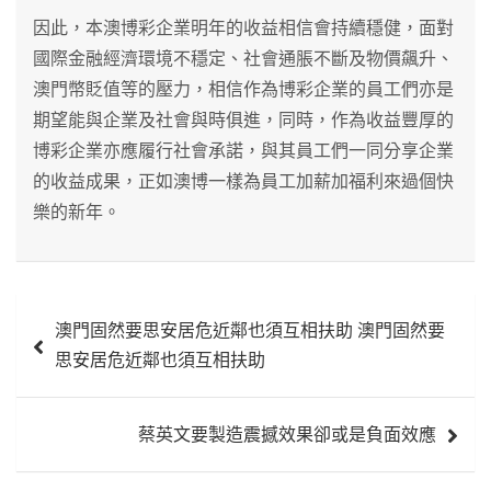
因此，本澳博彩企業明年的收益相信會持續穩健，面對
國際金融經濟環境不穩定、社會通脹不斷及物價飆升、
澳門幣貶值等的壓力，相信作為博彩企業的員工們亦是
期望能與企業及社會與時俱進，同時，作為收益豐厚的
博彩企業亦應履行社會承諾，與其員工們一同分享企業
的收益成果，正如澳博一樣為員工加薪加福利來過個快
樂的新年。
文
澳門固然要思安居危近鄰也須互相扶助 澳門固然要
章
思安居危近鄰也須互相扶助
導
覽
蔡英文要製造震撼效果卻或是負面效應