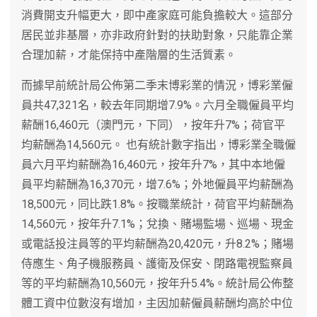
消費開支升幅更大，即中產家庭可能負擔較大。這部分
居民並非基層，亦非政府針對的扶助對象，只能靠企業
合理加薪，才能保持中產階層的生活質素。
而據早前統計局公佈第二季末博彩業的情況，博彩業僱
員共47,321名，較去年同期增7.9%。六月全職僱員平均
薪酬16,460元（澳門元，下同），按年升7%；荷官平
均薪酬為14,560元。 也有統計數字指出，博彩業全職僱
員六月平均薪酬為16,460元，按年升7%，其中本地僱
員平均薪酬為16,370元，增7.6%；外地僱員平均薪酬為
18,500元，同比跌1.8%。按職業統計，荷官平均薪酬為
14,560元，按年升7.1%；兌換、賭場監場、巡場、現金
或電話投注員等的平均薪酬為20,420元，升8.2%；賭場
侍應生、角子機服務員、護衛及保安、閉路電視監察員
等的平均薪酬為10,560元，按年升5.4%。統計局公佈整
體工資中位數沒有增加，主因加薪僱員薪酬均高於中位