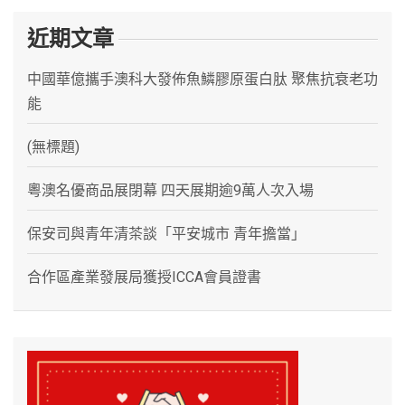
近期文章
中國華億攜手澳科大發佈魚鱗膠原蛋白肽 聚焦抗衰老功
能
(無標題)
粵澳名優商品展閉幕 四天展期逾9萬人次入場
保安司與青年清茶談「平安城市 青年擔當」
合作區產業發展局獲授ICCA會員證書