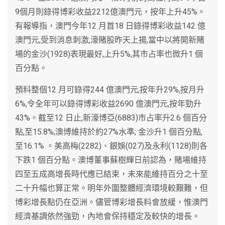
9個月則錄得博彩收益2212億澳門元，按年上升45%。
有報導指，澳門今年12 月首18 日錄得博彩收益142 億
澳門元,受到消息刺激,濠賭股昨天上揚,當中以將開新賭
場的金沙(1928)表現最好,上升5%,其市占率也微升1 個
百分點。
預料整個12 月可錄得244 億澳門元,按年升29%,按月升
6%,令全年可以錄得博彩收益2690 億澳門元,按年勁升
43%。截至12 日止,新濠博亞(6883)市占率升2.6 個百分
點,至15.8%;澳博維持於約27%水準; 金沙升1 個百分點,
至16.1% 。美高梅(2282)、銀娛(027)及永利(1128)則各
下跌1 個百分點。澳博董事蘇樹輝日前認為，賭場維持
四至五成高增長時代應已結束，未來能維持百分之十至
二十升幅也算正常。明年外圍整體經濟環境較艱難，但
博彩增長點仍在亞洲。儘管博彩增長料會放緩，惟澳門
經濟基調依然強勁，內地會保持穩定及較快的增長。