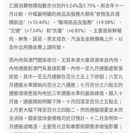
乙類消費物價指數亦分別升5.24%及5.75%。與去年十一
月比較，升幅最明顯的商品及服務大類有“食物及非酒
精飲品”（+10.44%），“雜項商品及服務”（+9.58%）、
“交通”（+7.34%）和“衣履”（+6.83%），主要是新鮮豬
肉、鮮魚、蔬菜、男女成衣、汽油及金飾價格上升，以
及外出用膳收費上調所致。
而內地與澳門關係密切，尤其本澳大量貨源來自內地，
內地通脹對澳門有直接影響。內地一至九月通脹處緊張
狀態，其中一至五月通脹在百分之五上下徘徊；六至九
月通脹水準開始向百分之六邁進；七月百分之六點五的
通脹增速更是內地近三年通脹水準的最高峰值。踏入十
月後，通脹開始明顯下降。十月回落至百分之五點五；
上月更大幅下降至百分之四點二。然而通脹隱憂並未完
全消除。國家發改委價格司近日預計，十二月及明年一
月通脹或略漲，主要受元旦和春節假期需求增強影響；