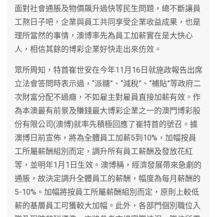
面對社會通脹及物價飆升過快等民生問題，總不斷讓員
工熬日子吧，企業與員工共同享受企業收益成果，也是
理所當然的事情，澳博率先為員工加薪實在是大快心
人，相信其餘的博彩企業好快走出來仿效。
眾所周知，特首崔世安在今年11月16日就施政報告出席
立法會答問時表示過，“派糖”、“減稅”、“補貼”等政府二
次財富分配不過癮，不如雇主對雇員直接加薪有效。作
為本澳最有前景及賺錢最大博彩企業之一的澳門博彩股
份有限公司(澳博)就率先積極回應了崔特首的號召。據
澳博日前宣佈，將為全體員工加薪5到10%，加幅按員
工所屬薪酬組別而定，調升所有員工薪酬及發放花紅
等，並明年1月1日生效。澳博稱，經濟發展帶來急劇的
通脹，故決定調升全體員工的薪酬，幅度為每月薪酬的
5-10%。加幅將按員工所屬薪酬組別而定，原則上較低
薪的基層員工可獲較大加幅。此外，各部門個別職位入