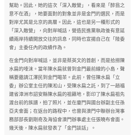
幫助。因此，她的這次「深入敵營」，看來是「醉翁之
意不在酒」，她要面對的對象並非是金門的選民，而是
對岸尤其是北京的高層。因此，這也是另一種形式的
「深入敵營」，向對岸喊話，營造民進黨執政後有意延
續兩岸持續開放交往的訊息，同時也宣揚自己在「陸委
會」主委任內的政績作為。
在金門向對岸喊話，並非是蔡英文的首創，而是拾撈陳
水扁的唾沫。當年陳水扁就曾到金門最前線的小島，聲
稱要邀請江澤民到金門喝茶。此前，曾任陳水扁「立
委」辦公室主任的陳淞山，受陳水扁之託，到了一趟福
建省漳洲市詔安縣陳水扁的祖籍地，影印了陳水扁祖先
渡台前的族譜，拍了照片，並在廈門與國台辦副主任孫
亞夫會面；在返台的路程中，也曾與澳門中聯辦台灣事
務部部長劉剛奇及海協會澳門辦事處主任張曉布會面。
幾天後，陳水扁就發表了「金門談話」。