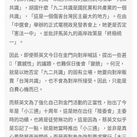
共識」，胡謅什麼「九二共識是國民黨和共產黨的一個
共識」，「這是一個傷害台灣民主最大的地方」。在由
「中選會」舉辦的正式電視政見發表會上，她更是否定
「憲法一中」，並批評馬英九的兩岸政策是「終極統
一」。
因此，即使蔡英文今日在金門向對岸喊話，提出一些甚
「震撼性」的議題，也難保日後會「變臉」。何況，
就是以她否定「九二共識」的固有立場，她要向對岸販
賣「台灣共識」，也不會為對岸所接受。因此，只能是
白費心機而已。
而蔡英文為了強化自己到金門活動的正當性，抬出了今
年是「小三通」十周年，這是她在出任「陸委會」主委
時的功績，也將是徒勞無功的。這是因為，蔡英文似乎
是忘記了一點，就是她當時推出「小三通」，並非是真
心要發展兩岸關係，而是面對島內強烈要求實行「大三