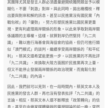
其團隊尤其是發言人群必須盡量避開統獨問題並予以模
糊化，不要「刺激」對岸。與此同時，拋出橄欖枝，釋
出要與對岸和解的訊息，甚至以民進黨沒有國民黨「內
戰包袱」的「優勢」，努力形塑民進黨比國民黨更重
視、更有利處理兩岸關係的形象。以此來爭取對兩岸關
係議題的主導權。這樣，就算對岸仍然堅持「九二共
識」，難以進行海基會與海協會的協商，但仍可進行類
似「澳門模式」的談判，繼續享受兩岸關係的「和平紅
利」。蔡英文還希望能更進一步，以民進黨的不再批評
「九二共識」，來換取大陸方面囿於民進黨再次上臺，
但又不能停止發展兩岸關係的政治現實，而寬鬆化對
「九二共識」的內涵。
因此，我們就可以見到，在一段時間內，蔡英文本人及
民進黨的發言人群，再也沒有發表批評「九二共識」的
言論。相反，蔡英文本人還不斷釋放「政策轉向」的信
息，甚至在由幾家媒體舉辦的電視辯論的前一晚，突然