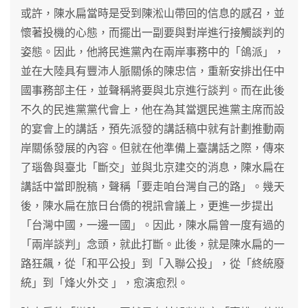
或許，陳水扁當時是受到陳淞山帶回的信息的感召，並
懷著投機的心態，而擺出一副要與對岸進行接觸談判的
姿態。因此，他將民進黨內在兩岸事務中的「鴿派」，
並在大陸具有豐沛人脈關係的陳忠信，重新安排出任中
國事務部主任，並聲稱將要與北京進行談判。而在此後
不久的民進黨黨代會上，他在為其當選民進黨主席而設
的宴會上的講話，預先派發的講話稿中就有計劃推動兩
岸關係發展的內容。但就在他準備上臺講話之際，傳來
了瑙魯與臺北「斷交」並與北京建交的消息，陳水扁在
講話中當即脫稿，聲稱「要走咱台灣自己的路」。幾天
後，陳水扁在旅日台僑的視訊會議上，更進一步提出
「台灣中國，一邊一國」。因此，陳水扁曾一度有過的
「兩岸談判」念頭，就此打斷。此後，就是陳水扁的一
路狂飆，從「和平公投」到「入聯公投」，從「終統廢
統」到「烽火外交 」，愈演愈烈。