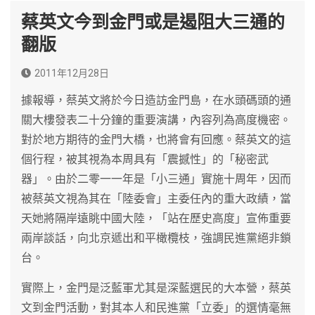
蔡英文今到金門或是遏阻大三通的
翻版
2011年12月28日
據報導，蔡英文將於今日造訪金門島，在水頭碼頭的通
關大樓發表二十分鐘的重要演講，內容列為高度機密。
對於地方期待的金門大橋，也將會有回應。蔡英文的這
個行程，被其視為本周具有「震撼性」的「秘密武
器」。由於二零一一年是「小三通」實施十周年，因而
被蔡英文視為其在「陸委會」主委任內的重大政績，當
天她將隔岸遠眺中國大陸，「站在歷史高度」宣佈重要
兩岸談話，向北京遞出和平橄欖枝，強調民進黨絕非鎖
台。
實際上，金門是泛藍軍尤其是深藍選民的大本營，蔡英
文到金門活動，對其本人和民進黨「立委」的選情毫無