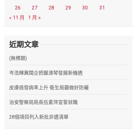
26
27
28
29
30
31
« 11 月
1 月 »
近期文章
(無標題)
岑浩輝冀閩企把握澳琴發展新機遇
皮膚癌發病率上升 衛生局籲做好防曬
治安警察局局長伍素萍宣誓就職
28個項目列入新批非遺清單