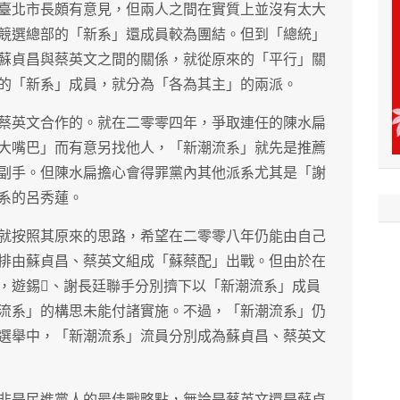
臺北市長頗有意見，但兩人之間在實質上並沒有太大
競選總部的「新系」還成員較為團結。但到「總統」
蘇貞昌與蔡英文之間的關係，就從原來的「平行」關
的「新系」成員，就分為「各為其主」的兩派。
蔡英文合作的。就在二零零四年，爭取連任的陳水扁
大嘴巴」而有意另找他人，「新潮流系」就先是推薦
副手。但陳水扁擔心會得罪黨內其他派系尤其是「謝
系的呂秀蓮。
就按照其原來的思路，希望在二零零八年仍能由自己
排由蘇貞昌、蔡英文組成「蘇蔡配」出戰。但由於在
，遊錫、謝長廷聯手分別擠下以「新潮流系」成員
流系」的構思未能付諸實施。不過，「新潮流系」仍
選舉中，「新潮流系」流員分別成為蘇貞昌、蔡英文
非是民進黨人的最佳戰略點，無論是蔡英文還是蘇貞