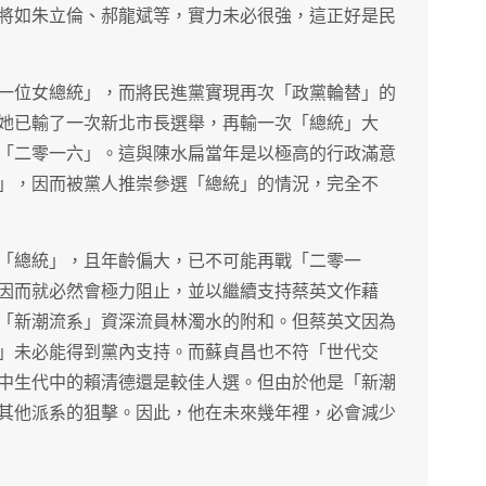
將如朱立倫、郝龍斌等，實力未必很強，這正好是民
一位女總統」，而將民進黨實現再次「政黨輪替」的
她已輸了一次新北市長選舉，再輸一次「總統」大
「二零一六」。這與陳水扁當年是以極高的行政滿意
」，因而被黨人推崇參選「總統」的情況，完全不
「總統」，且年齡偏大，已不可能再戰「二零一
因而就必然會極力阻止，並以繼續支持蔡英文作藉
「新潮流系」資深流員林濁水的附和。但蔡英文因為
」未必能得到黨內支持。而蘇貞昌也不符「世代交
中生代中的賴清德還是較佳人選。但由於他是「新潮
其他派系的狙擊。因此，他在未來幾年裡，必會減少