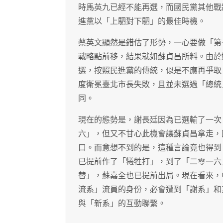
時馬英九已經不能再選，而國民黨其他戰
進黨以「上駟對下駟」的最佳時機。
蔡英文顯然是錯估了形勢，一心要做「第
戰略點前移，結果就如蘇貞昌所料。由於
選，按照民進黨的傳統，似是不應再爭取
度衛冕臺北市長失敗，且並未選過「總統
同。
現在的態勢是，謝長廷因為已選輸了一次
六」，但又不甘心此機會讓蘇貞昌拿走，
口。而意想不到的是，這種言論竟也得到
已提前作了「犧牲打」，到了「二零一六
替」，蘇嘉全也已提前出局。現在看來，
流系」流員的身份，必會遭到「謝系」和
與「新系」的互動聯繫。