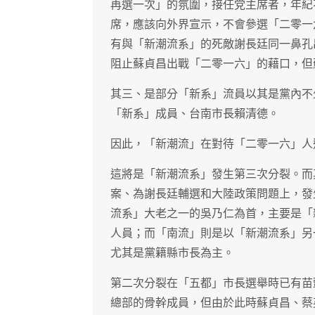
再選一次」的氛圍，接任党主席者，年紀
席，應該向外界宣示，不會參選「二零一
有與「新潮流系」的死敵謝長廷同一鼻孔
阻止蘇貞昌出戰「二零一六」的藉口，但
其三、是部分「新系」流員以其是黨內不
「新系」成員、台南市長賴清德。
因此，「新潮流」在對待「二零一六」人
這將是「新潮流系」發生第三次分裂。而
案、為謝長廷輔選和大陸政策問題上，發
流系」大老之一的吳乃仁為首，主要是「
人員；而「南流」則是以「新潮流系」另
尤其是黨籍縣市長為主。
第二次分裂在「五都」市長選舉時已有苗
總部的骨幹成員，但由於此時蘇貞昌、蔡