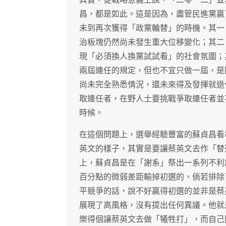
昌，都是如此。這是因為，盡管民進黨贏
未到再次獲得「政黨輪替」的時機。其一
治板塊仍然尚未發生重大位移變化；其二
現「必須換人換黨試試看」的社會氛圍；
兩屆連任的規定，但也不宜只做一屆，是
尚未完全熟悉情況，還未來得及發揮就退
取連任者，在野人士要挑戰爭取連任者並
時候。
在這個問題上，選舉經驗豐富的蘇貞昌看
英文的樣子，其實是要讓蔡英文去作「替
上，蘇貞昌是在「謝系」祭出一系列不利
百分點的微弱差距輸掉初選的，倘若排除
平競爭的話，說不好贏得初選的並非是蔡
展現了高風格，沒有提出任何異議。他就
樂得個讓蔡英文去做「犧牲打」，而自己