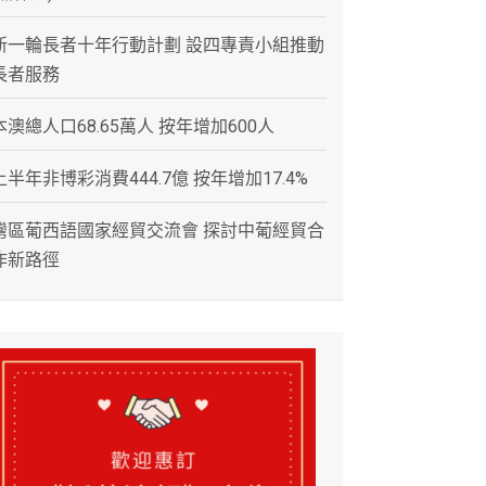
新一輪長者十年行動計劃 設四專責小組推動
長者服務
本澳總人口68.65萬人 按年增加600人
上半年非博彩消費444.7億 按年增加17.4%
灣區葡西語國家經貿交流會 探討中葡經貿合
作新路徑