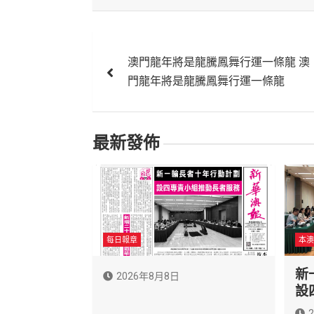
文
澳門龍年將是龍騰鳳舞行運一條龍 澳
章
門龍年將是龍騰鳳舞行運一條龍
導
覽
最新發佈
每日報章
本澳
新
2026年8月8日
設