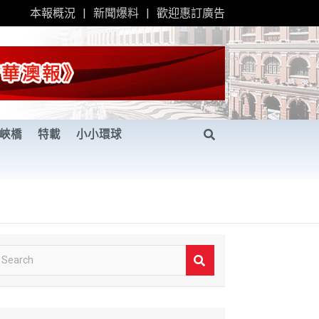
本報概況
新聞爆料
歡迎惠訂廣告
峽橋
特載
小小環球
S