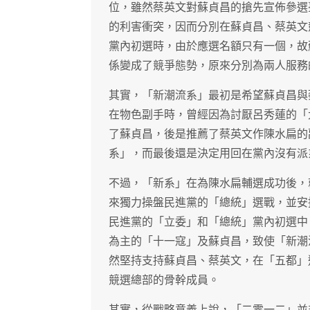
位，雖然蔡英文對蘇貞昌的搶先宣佈參選
的利害衝突，因而分別在蘇貞昌、蔡英文
黨內初選時，由於應選名額只有一個，故
係變成了競爭態勢，原來分別為兩人服務
其實，「新潮流系」最初是希望蘇貞昌與
在物色副手時，曾經因為討厭呂秀蓮的「
了蘇貞昌，後是推薦了蔡英文作陳水扁的
系」，而最後還是決定用回在黨內沒有派
不過，「新系」在為陳水扁輔選成功後，
來獨力操盤民進黨的「總統」選戰，並安
民進黨的「立委」和「總統」黨內初選中
為主的「十一寇」及蘇貞昌，致使「新潮
然堅持支持蘇貞昌、蔡英文，在「五都」
競選總部的骨幹成員。
其實，從戰略意義上說，「二零一二」並