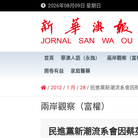
Skip
2026年08月09日 星期日
to
content
新華澳報
首頁
華澳人語（永逸）
兩岸觀察（富
開卷有益
家庭醫藥
2012
1 月
28
民進黨新潮流系會因
兩岸觀察（富權）
民進黨新潮流系會因蔡