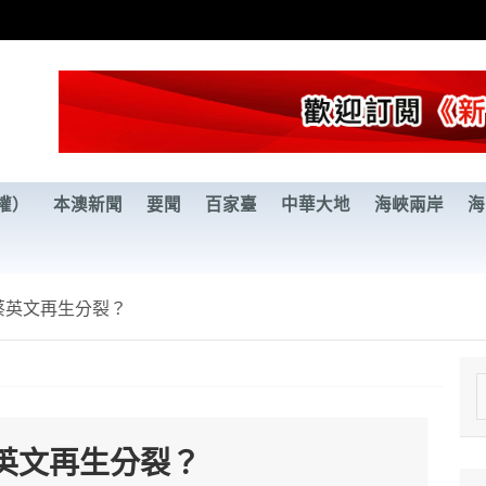
權）
本澳新聞
要聞
百家臺
中華大地
海峽兩岸
海
蔡英文再生分裂？
e
a
英文再生分裂？
r