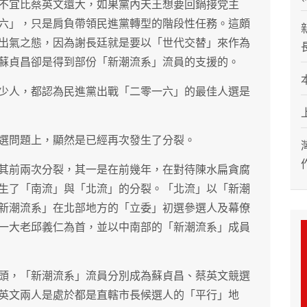
不宜比蔡英文還大，如果黨內天王想要回鍋接党主
六」，只是肩負帶領民進黨轉型的階段性任務。這頗
出氣之態，因為謝長廷就是要以「世代交替」來作為
蘇貞昌卻是得到部份「新潮流系」流員的支援的。
少人，都認為民進黨出戰「二零一六」的最佳人選是
選問題上，顯然是已經再次發生了分裂。
其前兩次分裂，其一是在前幾年，在對待陳水扁貪腐
生了「南流」與「北流」的分裂。「北流」以「新潮
新潮流系」在北部地方的「立委」初選參選人及幕僚
一大老邱義仁為首，並以中南部的「新潮流系」成員
頭，「新潮流系」流員分別成為蘇貞昌、蔡英文競選
英文兩人是處於都是直轄市長候選人的「平行」地