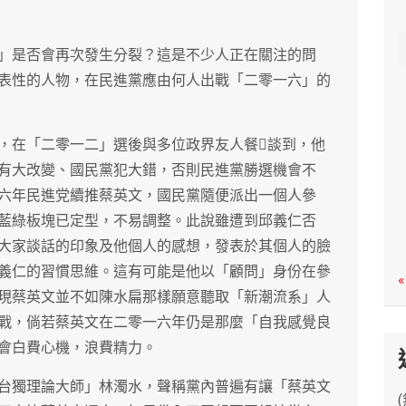
c
h
」是否會再次發生分裂？這是不少人正在關注的問
表性的人物，在民進黨應由何人出戰「二零一六」的
，在「二零一二」選後與多位政界友人餐談到，他
有大改變、國民黨犯大錯，否則民進黨勝選機會不
六年民進党續推蔡英文，國民黨隨便派出一個人參
藍綠板塊已定型，不易調整。此說雖遭到邱義仁否
大家談話的印象及他個人的感想，發表於其個人的臉
義仁的習慣思維。這有可能是他以「顧問」身份在參
«
現蔡英文並不如陳水扁那樣願意聽取「新潮流系」人
戰，倘若蔡英文在二零一六年仍是那麼「自我感覺良
會白費心機，浪費精力。
台獨理論大師」林濁水，聲稱黨內普遍有讓「蔡英文