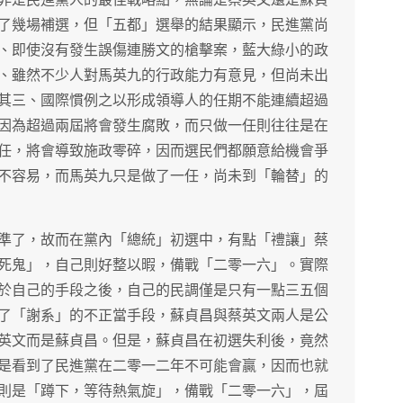
了幾場補選，但「五都」選舉的結果顯示，民進黨尚
、即使沒有發生誤傷連勝文的槍擊案，藍大綠小的政
、雖然不少人對馬英九的行政能力有意見，但尚未出
其三、國際慣例之以形成領導人的任期不能連續超過
因為超過兩屆將會發生腐敗，而只做一任則往往是在
任，將會導致施政零碎，因而選民們都願意給機會爭
不容易，而馬英九只是做了一任，尚未到「輪替」的
準了，故而在黨內「總統」初選中，有點「禮讓」蔡
死鬼」，自己則好整以暇，備戰「二零一六」。實際
於自己的手段之後，自己的民調僅是只有一點三五個
了「謝系」的不正當手段，蘇貞昌與蔡英文兩人是公
英文而是蘇貞昌。但是，蘇貞昌在初選失利後，竟然
是看到了民進黨在二零一二年不可能會贏，因而也就
則是「蹲下，等待熱氣旋」，備戰「二零一六」，屆