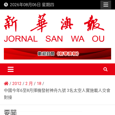
Skip
2026年08月06日 星期四
to
content
新華澳報
2012
2 月
18
中國今年6至8月擇機發射神舟九號 3名太空人實施載人交會
對接
要聞