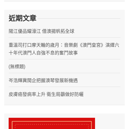
近期文章
陽江優品耀濠江 借澳揚帆拓全球
重溫司打口摩天輪的歲月：音樂劇《澳門皇宮》演繹六
十年代澳門人自強不息的奮鬥故事
(無標題)
岑浩輝冀閩企把握澳琴發展新機遇
皮膚癌發病率上升 衛生局籲做好防曬