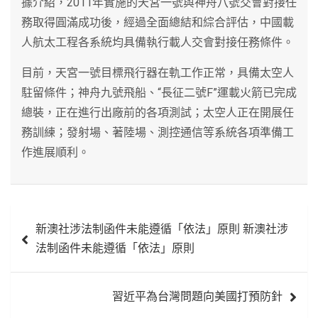
據介紹，2011年實施的天宮一號與神舟八號交會對接任
務取得圓滿成功後，經過全面總結和綜合評估，中國載
人航太工程各系統均具備執行載人交會對接任務條件。
目前，天宮一號目標飛行器在軌工作正常，具備太空人
駐留條件；神舟九號飛船、“長征二號F”運載火箭已完成
總裝，正在進行出廠前的各項測試；太空人正在開展任
務訓練；發射場、著陸場、測控通信等系統各項準備工
作進展順利。
文
新澳社涉法制函件未能遵循「依法」原則 新澳社涉
章
法制函件未能遵循「依法」原則
導
覽
習近平為台灣問題向美國打預防針