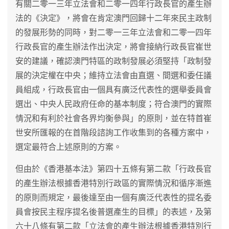
有關二零一三年立法會和二零一四年行政長官的產生辦
法的《決定》，將會在肯定澳門回歸十二年來民主政制
的發展形勢的同時，對二零一三年立法會和二零一四年
行政長官的產生辦法作出決定，將會接納行政長官崔世
安的建議，確認澳門特區的政制發展必須堅持「政制發
展的決定權在中央；維持立法會由直選、間選和委任議
員組成，行政長官由一個具有廣泛代表性的選舉委員會
選出、中央人民政府任命的基本制度；符合澳門的實際
情況和有利於社會各界均衡參與」的原則，並在特首崔
世安所匯報的在首階段諮詢工作收集到的各種方案中，
選定最符合上述原則的方案。
但由於《香港基本法》第四十五條有第二款「行政長官
的產生辦法根據香港特別行政區的實際情況和循序漸進
的原則而規定，最後達至由一個有廣泛代表性的提名委
員會按民主程序提名後普選產生的目標」的表述，及第
六十八條有第二款「立法會的產生辦法根據香港特別行