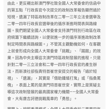
由此，更反襯出新澳門學社致全國人大常委會的信函中
的第五點「行政長官今次提交的政制改革報告顯然過於
短視，遺漏了特區政制改革在二零一三年立法會選舉及
二零一四年行政長官選舉後的循序漸進時間表與路線
圖。我們期望全國人大常委會支持澳門特別行政區在政
府統籌下繼續諮詢，以便就進一步的循序漸進政制改革
制定時間表與路線圖。」不管其主觀動機如何，在客觀
上就會形成向全國人大常委會「挑戰」、「踢館」的效
果。因為中央主導這次澳門特區政制發展的進程，只是
針對二零一三立法會和二零一四年行政長官的產生辦
法，而新澳社卻指責特首崔世安提交的報告「過於短
視」、「遺漏」，其實是「借助鍾馗打鬼」或「指桑罵
槐」，表面上罵的是澳門特首崔世安，實際上是質疑主
導這次政制發展的最高國家權力機關——全國人大常委
會，大有唐吉訶德挑戰風車的「勇態」。