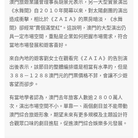
澳門旅遊業議會理事長胡景光表示，另一大型實景演出
《水舞間》自２０１０年開幕以來，對太陽劇團的演出
造成衝擊，相比於《ＺＡＩＡ》的票房暗淡，《水舞
間》卻經常“賣個滿堂紅”。這說明，澳門的大型演出仍
具一定市場空間，重點是企業如何把握市場需求，符合
當地市場發展和遊客喜好。
來自內地的遊客劉女士在觀看完《ＺＡＩＡ》的告別演
出後表示，該節目的整體編排還是相當有水準的，但是
３８８－１２８８澳門元的門票價格不菲，會讓不少遊
客望而卻步。
有當地學者認為，澳門去年旅客人數逾２８００萬人
次，演出市場空間不小。單靠一、兩個劇目並不能帶動
澳門綜合旅遊形象，期望未來有更多規模及主題設計符
合觀眾口味的劇目進駐，促進澳門綜合娛樂多元發展。