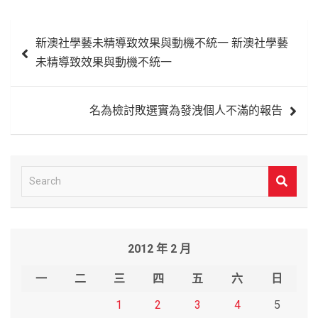
文
新澳社學藝未精導致效果與動機不統一 新澳社學藝
章
未精導致效果與動機不統一
導
覽
名為檢討敗選實為發洩個人不滿的報告
S
e
a
r
2012 年 2 月
c
h
一
二
三
四
五
六
日
1
2
3
4
5