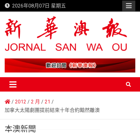
Skip
2026年08月07日 星期五
to
content
新華澳報
2012
2 月
21
加拿大太陽劇團提前結束十年合約黯然離澳
本澳新聞