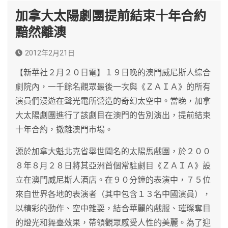
加拿大太陽劇團提前結束十年合約
黯然離澳
2012年2月21日
【新華社２月２０日電】１９日晚的澳門威尼斯人綜合
劇院內，一千餘名觀眾最後一次與《ＺＡＩＡ》的所有
演員們漫遊在聲光電所營造的奇幻太空中。當晚，加拿
大太陽劇團進行了該劇目在澳門的告別演出，提前結束
十年合約，撤離澳門市場。
源於加拿大魁北克省舉世聞名的太陽馬戲團，於２００
８年８月２８日將其亞洲首個常駐劇目《ＺＡＩＡ》設
立在澳門威尼斯人酒店。在９０分鐘的表演中，７５位
來自世界各地的表演者（其中包含１３名中國演員），
以精彩的動作、空中雜耍，結合華麗的戲服、璀璨奪目
的燈光和舞臺效果，帶領觀眾感受人性的美麗。為了迎