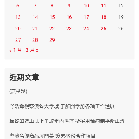
6
7
8
9
10
11
12
13
14
15
16
17
18
19
20
21
22
23
24
25
26
27
28
29
« 1 月
3 月 »
近期文章
(無標題)
岑浩輝視察澳琴大學城 了解開學前各項工作進展
橫琴單牌車北上爭取年內落實 擬採用預約制平衡車流
粵澳名優商品展開幕 簽署49份合作項目