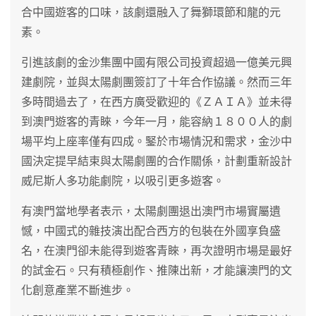
合中國遊客的口味，該劇還融入了舞獅環節和龍的元
素。
引進該劇的金沙集團中國有限公司投資超過一億美元興
建劇院，並與太陽劇團簽訂了十年合作協議。然而三年
多時間過去了，在西方廣受歡迎的《ＺＡＩＡ》並未得
到澳門遊客的青睞，今年一月，能容納１８００人的劇
場平均上座率僅有四成。鋻於市場情況和需求，金沙中
國決定提早結束與太陽劇團的合作關係，計劃重新設計
威尼斯人多功能劇院，以吸引更多遊客。
有澳門當地學者表示，太陽劇團退出澳門市場實屬遺
憾，中國式的雜技演出配合西方的包裝在外國享負盛
名，在澳門卻未能得到遊客青睞，再次證明市場是最好
的試金石。只有積極創作、推陳出新，才能讓澳門的文
化創意產業不斷進步。