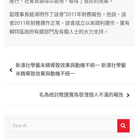
進行，社會資源得以善用，取得了良好的效果。
副理事長姚鴻明作了該會“2011年財務報告。他說，該
會2011年財務運作正常，該會成立以來順利運作，實有
賴特區政府有關部門及有關人士的大力支持。
文
新澳社學藝未精導致效果與動機不統一 新澳社學藝
章
未精導致效果與動機不統一
導
覽
名為檢討敗選實為發洩個人不滿的報告
S
e