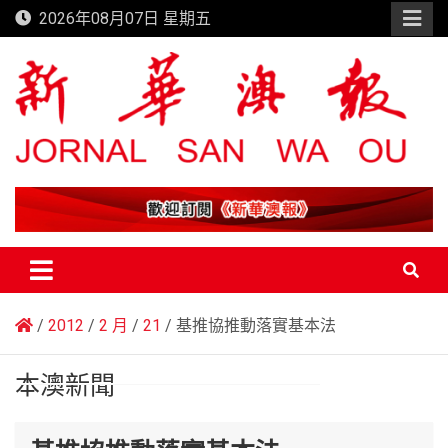
Skip
2026年08月07日 星期五
to
content
新華澳報
2012
2 月
21
基推協推動落實基本法
本澳新聞