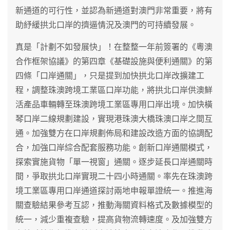
新通道的可行性，並認為新通道對澳門非常重要，將有
助紓緩拱北口岸的擠逼情況及澳門的可持續發展。
真是「計劃不如發展快」！在整整一年前簽署的《粵澳
合作框架協議》的第四章《基礎設施與便利通關》的第
四條「口岸通關」，只是提到加快拱北口岸改擴建工
程，調整珠澳跨境工業區口岸功能，將拱北口岸供澳鮮
活產品車輛轉至珠澳跨境工業區專用口岸出境。加快橫
琴口岸二線規劃建設，實現港珠澳大橋珠澳口岸之間互
通。加強雙方在口岸規劃佈局和建設改造方面的協調配
合，加強口岸綜合配套服務功能。創新口岸通關模式，
探索實施貨物「單一視窗」通關。逐步延長口岸通關時
間，爭取拱北口岸實現二十四小時通關。率先在珠澳跨
境工業區專用口岸通道探討兩地申報單證統一。推進海
關查驗結果參考互認，推動海關資料格式及數據模型的
統一，減少重複查驗，提高貨物流轉速度。及加強雙方