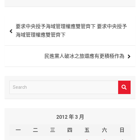
文
要求中央授予海域管理權應雙管齊下 要求中央授予
章
海域管理權應雙管齊下
導
覽
民進黨人破冰之旅還應有更積極作為
S
e
a
r
2012 年 3 月
c
h
一
二
三
四
五
六
日