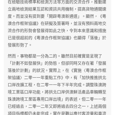
在檢驗技術標準和檢測方法等方面的交流合作，推動建
立兩地檢測結果互認和資訊共用機制，提高貨物通關速
度。而並沒有提到要「開辟粵澳新通道」。顯然，《粵
澳合作框架協議》在研擬及簽署時，並沒有預料兩地交
流合作的形勢會發展得如此之快，令到本來意識和措施
已是很超前的《粵澳合作框架協議》也顯得「落後」於
發展形勢了。
然而，事物都是一分為二的。雖然目前確實是呈現了
「計劃不如發展快」的勢態，但卻同時又存在著「發展
落後於計劃」的狀況。實際上，在《實施〈粵澳合作框
架協議〉二零一一年重點工作》中，有「加快推進拱北
口岸改擴工程，在二零一一年下半年完成。調整珠澳跨
境工業區口岸功能，將拱北口岸供澳鮮活產品車輛轉至
珠澳跨境工業區專用口岸出境」的表述，但二零一一年
已經過去，二零一二年又即將過去四分之一，上述兩個
項目指標都仍未能完成，實在是難以應付客流量和車流