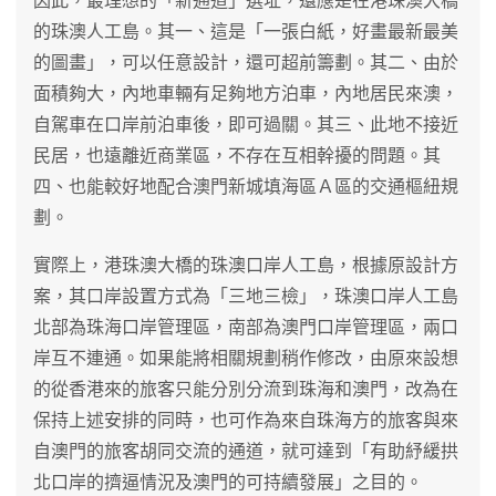
因此，最理想的「新通道」選址，還應是在港珠澳大橋
的珠澳人工島。其一、這是「一張白紙，好畫最新最美
的圖畫」，可以任意設計，還可超前籌劃。其二、由於
面積夠大，內地車輛有足夠地方泊車，內地居民來澳，
自駕車在口岸前泊車後，即可過關。其三、此地不接近
民居，也遠離近商業區，不存在互相幹擾的問題。其
四、也能較好地配合澳門新城填海區Ａ區的交通樞紐規
劃。
實際上，港珠澳大橋的珠澳口岸人工島，根據原設計方
案，其口岸設置方式為「三地三檢」，珠澳口岸人工島
北部為珠海口岸管理區，南部為澳門口岸管理區，兩口
岸互不連通。如果能將相關規劃稍作修改，由原來設想
的從香港來的旅客只能分別分流到珠海和澳門，改為在
保持上述安排的同時，也可作為來自珠海方的旅客與來
自澳門的旅客胡同交流的通道，就可達到「有助紓緩拱
北口岸的擠逼情況及澳門的可持續發展」之目的。