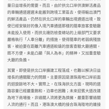
量日益增長的需要。而且，由於拱北口岸供澳鮮活產品
的車輛通道遲遲未能搬到跨境工業區去，使得輸出澳門
的鮮活產品，仍然在拱北口岸的車輛出境通道出境，致
使已經安裝好的像入境汽車通道那樣的隨車旅客查驗廳
未能投入使用，而拱北邊防檢查總站的上級部門又要求
嚴格執行「人車分離」的措施，使得隨車的老弱病殘旅
客，被迫要在距離汽車通道較遠的旅客查驗大廳通關，
既不方便，未能凸顯「與人為本」的精神，又加重查驗
大廳的負擔。
其實，即使是拱北口岸擴建工程落成，也難以解決日益
增長的通關壓力的問題。主要原因是澳珠兩地口岸前面
的迴旋餘地不大。實際上，在珠海拱北方面，現時的道
路容量已經嚴重飽和，泊車也困難；未來迎賓大道改建
為地下商場後，非過關人流將更為擠擁，嚴重影響過關
人流的通行。而且，港珠澳大橋的接合珠海陸地的連接