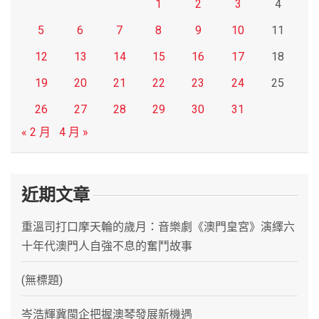
1
2
3
4
5
6
7
8
9
10
11
12
13
14
15
16
17
18
19
20
21
22
23
24
25
26
27
28
29
30
31
« 2 月
4 月 »
近期文章
重溫司打口摩天輪的歲月：音樂劇《澳門皇宮》演繹六
十年代澳門人自強不息的奮鬥故事
(無標題)
岑浩輝冀閩企把握澳琴發展新機遇