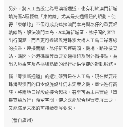
另外，將人工島設定為粵澳新通道，也有利於澳門新城
填海區A區輕軌「東軸線」尤其是交通樞紐的規劃。使
得「東軸線」不但可成為連接澳門本島與氹仔的重要輕
軌線路，解決澳門本島、A填海新城區、氹仔間的客流
出行問題，而且更可透過與港珠澳大橋人工島口岸專線
的換乘，連接關閘、氹仔新客運碼頭、機場、路氹檢查
站、媽閣、外港碼頭等重要交通樞紐及對外銜接點，為
出入境乘客及各樞紐點間的出行提供便捷的輕軌服務。
倘「粵澳新通道」的選址確實是在人工島，現在就要趁
珠海與澳門的口令設施設計仍未定案之機，盡快進行商
談，將兩地口岸設施接合起來，甚至可為未來實施「單
邊查驗放行」預留空間，使之既能配合現實發展需要，
又能滿足未來的可持續發展要求。
（發自廣州）