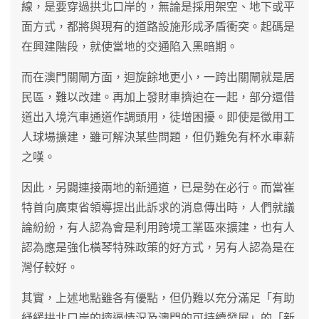
線，是要穿過拱北口岸的，無論是採用架空、地下或平
面方式，都將與現有的道路設施形成矛盾衝突。起碼是
在興建階段，就使當地的交通陷入黑暗期。
而在澳門關閘方面，迴旋餘地更小，一跨出關閘就是居
民區，難以改建。再加上發財車擠迫在一起，部分還借
道出入境汽車通道作調頭用，徒增困擾。即使是徵用工
人球場擴建，雖可解決某些問題，但仍難免有杯水車薪
之嘆。
因此，另闢連接兩地的新通道，已是勢在必行。而當崔
特首向廣東省領導提出此訴求的消息傳出時，人們就議
論紛紛，有人認為會是利用跨境工業區來擴建，也有人
認為應是強化橫琴特殊政策的好方式，另有人認為是在
灣仔較好。
其實，上述地點雖各有優點，但仍難以充分滿足「有助
紓緩拱北口岸的擠逼情況及澳門的可持續發展」的「新