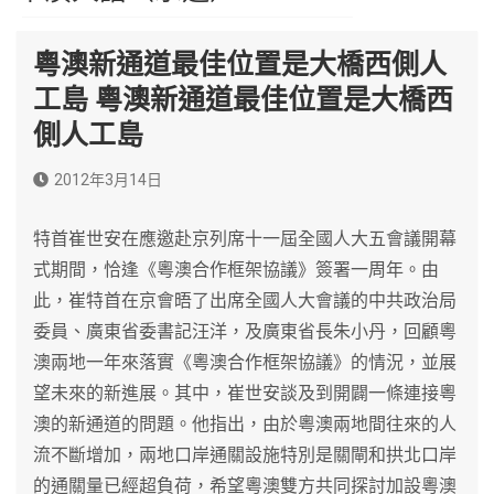
粵澳新通道最佳位置是大橋西側人
工島 粵澳新通道最佳位置是大橋西
側人工島
2012年3月14日
特首崔世安在應邀赴京列席十一屆全國人大五會議開幕
式期間，恰逢《粵澳合作框架協議》簽署一周年。由
此，崔特首在京會晤了出席全國人大會議的中共政治局
委員、廣東省委書記汪洋，及廣東省長朱小丹，回顧粵
澳兩地一年來落實《粵澳合作框架協議》的情況，並展
望未來的新進展。其中，崔世安談及到開闢一條連接粵
澳的新通道的問題。他指出，由於粵澳兩地間往來的人
流不斷增加，兩地口岸通關設施特別是關閘和拱北口岸
的通關量已經超負荷，希望粵澳雙方共同探討加設粵澳