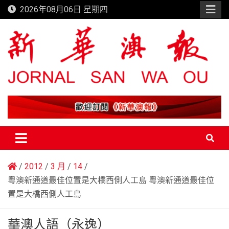
Skip
2026年08月06日 星期四
to
content
新華澳報
2012
3 月
14
粵澳新通道最佳位置是大橋西側人工島 粵澳新通道最佳位
置是大橋西側人工島
華澳人語（永逸）