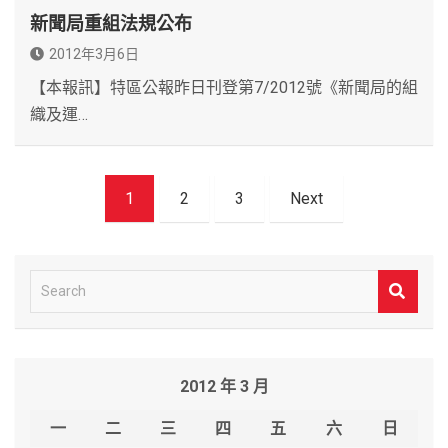
新聞局重組法規公布
2012年3月6日
【本報訊】特區公報昨日刊登第7/2012號《新聞局的組
織及運…
文
1
2
3
Next
章
導
覽
S
e
a
r
2012 年 3 月
c
h
一
二
三
四
五
六
日