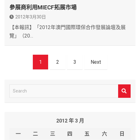
參展商利用MIECF拓展市場
2012年3月30日
【本報訊】「2012年澳門國際環保合作發展論壇及展
覽」（20…
文
1
2
3
Next
章
導
覽
S
e
a
r
2012 年 3 月
c
h
一
二
三
四
五
六
日