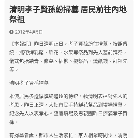
清明孝子賢孫紛掃墓 居民前往內地
祭祖
2012年4月5日
【本報訊】昨日清明正日，孝子賢孫紛往掃墓，按照傳
統，攜帶烤乳豬、鮮花、水果等祭品到先人墓前拜祭，
儀式包括踏青、修墓、插柳、擺祭品、燒紙錢、拜祖先
等。
清明孝子賢孫掃墓
本澳居民多遵循慎終追遠的傳統，藉清明表達對先人的
孝思。昨日正清，大批市民手持鮮花祭品到墳場掃墓，
紀念先人以表孝心。望廈墳場及思親園昨日擠滿孝子賢
孫。
有掃墓者說，都市人生活繁忙，家人相聚時間少，清明