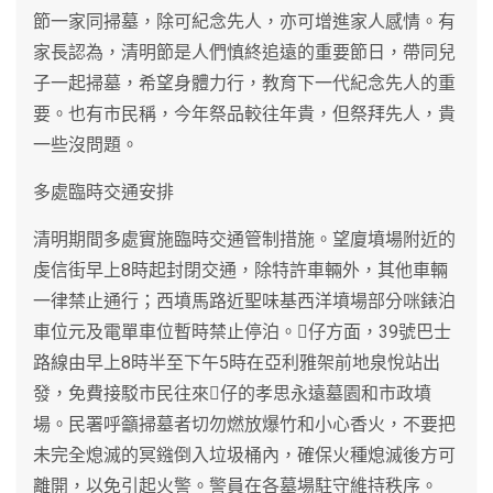
節一家同掃墓，除可紀念先人，亦可增進家人感情。有
家長認為，清明節是人們慎終追遠的重要節日，帶同兒
子一起掃墓，希望身體力行，教育下一代紀念先人的重
要。也有市民稱，今年祭品較往年貴，但祭拜先人，貴
一些沒問題。
多處臨時交通安排
清明期間多處實施臨時交通管制措施。望廈墳場附近的
虔信街早上8時起封閉交通，除特許車輛外，其他車輛
一律禁止通行；西墳馬路近聖味基西洋墳場部分咪錶泊
車位元及電單車位暫時禁止停泊。仔方面，39號巴士
路線由早上8時半至下午5時在亞利雅架前地泉悅站出
發，免費接駁市民往來仔的孝思永遠墓園和市政墳
場。民署呼籲掃墓者切勿燃放爆竹和小心香火，不要把
未完全熄滅的冥鏹倒入垃圾桶內，確保火種熄滅後方可
離開，以免引起火警。警員在各墓場駐守維持秩序。