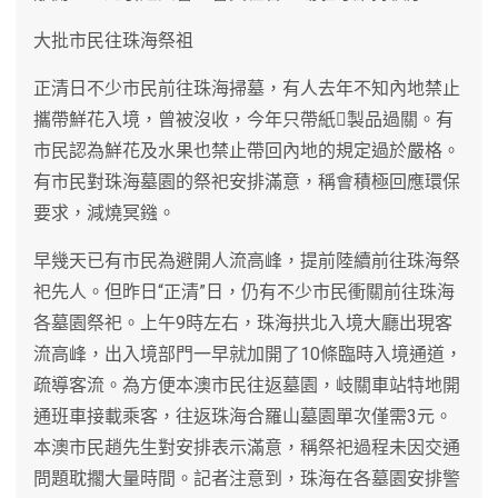
大批市民往珠海祭祖
正清日不少市民前往珠海掃墓，有人去年不知內地禁止
攜帶鮮花入境，曾被沒收，今年只帶紙製品過關。有
市民認為鮮花及水果也禁止帶回內地的規定過於嚴格。
有市民對珠海墓園的祭祀安排滿意，稱會積極回應環保
要求，減燒冥鏹。
早幾天已有市民為避開人流高峰，提前陸續前往珠海祭
祀先人。但昨日“正清”日，仍有不少市民衝關前往珠海
各墓園祭祀。上午9時左右，珠海拱北入境大廳出現客
流高峰，出入境部門一早就加開了10條臨時入境通道，
疏導客流。為方便本澳市民往返墓園，岐關車站特地開
通班車接載乘客，往返珠海合羅山墓園單次僅需3元。
本澳市民趙先生對安排表示滿意，稱祭祀過程未因交通
問題耽擱大量時間。記者注意到，珠海在各墓園安排警