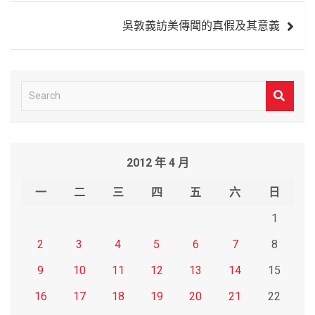
覽
吳敦義訪美傳聞的真假及其意義
S
e
a
r
2012 年 4 月
c
h
一
二
三
四
五
六
日
1
2
3
4
5
6
7
8
9
10
11
12
13
14
15
16
17
18
19
20
21
22