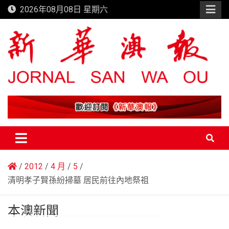
Skip
2026年08月08日 星期六
to
content
新華澳報
2012
4 月
5
清明孝子賢孫紛掃墓 居民前往內地祭祖
本澳新聞