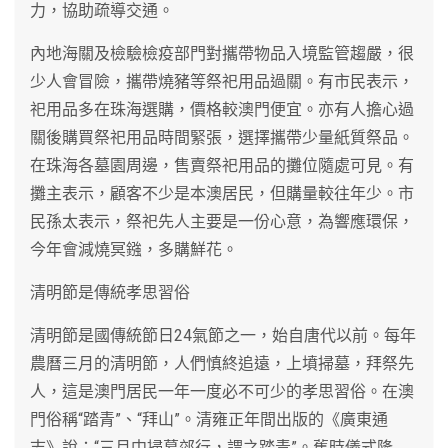
力，協助疏導交通。
內地海關及檢驗檢疫部門對攜帶物品入境監管趨嚴，很
少人會冒險，攜帶燒豬等祭祀用品過關。有市民表示，
祀用品多在珠海選購，價格較澳門便宜。亦有人擔心過
關後購買祭祀用品時間緊張，選擇攜帶少量紙質祭品。
在珠海各墓園周邊，售賣祭祀用品的攤位隨處可見。有
攤主表示，顧客不少是本澳居民，但購量較往年少。市
民孫太表示，祭祀先人主要是一份心意，為響應環保，
今年會減燒冥鏹，多購鮮花。
清明節是傳統孝思習俗
清明節是國傳統節日24氣節之一，始自唐代以前。每年
農曆三月的清明節，人們慎終追遠，上墳掃墓，拜祭先
人，這是澳門居民一年一度必不可少的孝思習俗。在澳
門俗稱“踏青”、“拜山”。清雍正年間出版的《廣東通
志》說：“三月中掃墓郊行，謂之踏青”。舊時儀式隆