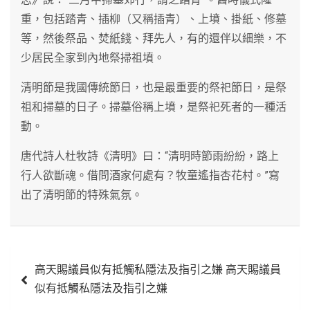
重，包括踏青、插柳（又稱插青）、上墳、掛紙、修墓
等，然後祭品、焚紙錢、拜先人，有的還伴以細樂，不
少居民全家到內地祭掃祖墳。
清明節是我國傳統節日，也是最重要的祭祀節日，是祭
祖和掃墓的日子。掃墓俗稱上墳，是祭祀死者的一種活
動。
唐代詩人杜牧詩《清明》曰：“清明時節雨紛紛，路上
行人欲斷魂。借問酒家何處有？牧童遙指杏花村。”寫
出了清明節的特殊氣氛。
文
高天賜議員似有抵觸私隱法及指引之嫌 高天賜議員
章
似有抵觸私隱法及指引之嫌
導