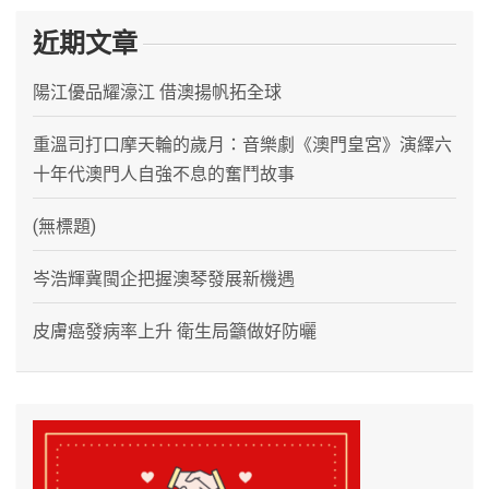
近期文章
陽江優品耀濠江 借澳揚帆拓全球
重溫司打口摩天輪的歲月：音樂劇《澳門皇宮》演繹六
十年代澳門人自強不息的奮鬥故事
(無標題)
岑浩輝冀閩企把握澳琴發展新機遇
皮膚癌發病率上升 衛生局籲做好防曬