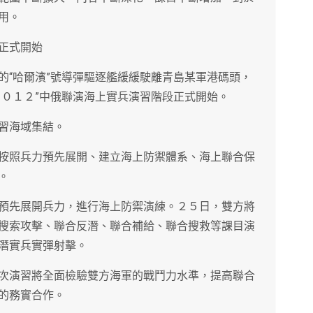
用。
正式開始
的“哈爾濱”號導彈驅逐艦緩緩駛離青島某軍港碼頭，
２０１２”中俄聯演海上實兵演習階段正式開始。
習海域集結。
按照兵力預先展開、建立海上防禦體系、海上聯合保
。
預先展開兵力，進行海上防禦演練。２５日，雙方將
搜索攻擊、聯合反潛、聯合補給、聯合搜救等課目演
潛實兵實彈射擊。
次演習將全面檢驗雙方海軍的戰鬥力水準，提高聯合
的務實合作。