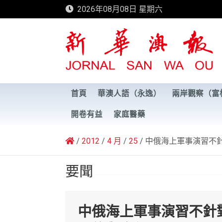
Skip
2026年08月08日 星期六
to
content
新華澳報
首頁
華澳人語（永逸）
兩岸觀察（富
開卷有益
家庭醫藥
2012
4 月
25
中俄海上軍事演習不
要聞
中俄海上軍事演習不針