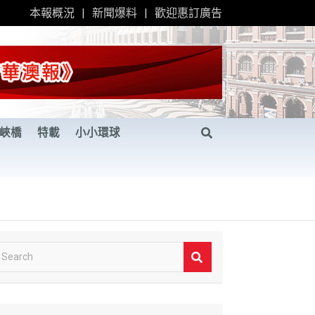
本報概況
新聞爆料
歡迎惠訂廣告
峽橋
特載
小小環球
S