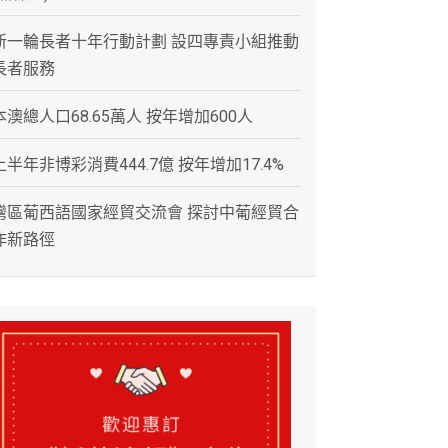
新一輪長者十年行動計劃 設四專責小組推動
長者服務
本澳總人口68.65萬人 按年增加600人
上半年非博彩消費444.7億 按年增加17.4%
灣區葡西語國家經貿交流會 探討中葡經貿合
作新路徑