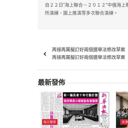
自２２日“海上聯合－２０１２”中俄海
所演練、圖上推演等多次聯合演練。
文
再接再厲擬訂好兩個選舉法修改草案
章
再接再厲擬訂好兩個選舉法修改草案
導
覽
最新發佈
每日報章
本澳