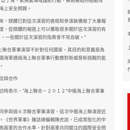
了亞丁灣、索馬裏海域護航行動，解救被劫持船舶等
海上安全問題。
來，媒體已對這次演習的進程和參演裝備做了大量報
度，從媒體的報道上可以獲取很多關於這次演習的有
前，一些關於這次演習的指責會不攻自破。”
海上聯合軍事演習不針對任何國家，其目的和意義是為
國海軍通過海上聯合軍事行動應對新威脅新挑戰的能
。
信與合作
訪時表示，“海上聯合－２０１２”中俄海上聯合軍事
同參與過６次聯合軍事演習，這次中俄海上聯演是近
。《世界軍事》雜誌總編輯陳虎說，已成常態化的中
高兩軍的合作水準，針對兩軍共同關注的國際安全問