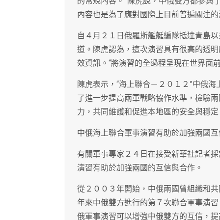
的常規內容。”陳虎說，中俄雙方都參與
內容也是為了應對國際上目前普遍關注的
自４月２１日俄羅斯艦艇編隊抵達青島以
道。陳虎認為，這次演習具有很高的透明
效資訊。“將演習的全過程呈現在世界面
陳虎表示，“海上聯合－２０１２”中俄
了進一步提高兩軍戰略協作水準，檢驗兩
力，共同維護和促進本地區的安全與穩定
中俄海上聯合軍事演習有助於加強兩國互
有關軍事專家２４日在接受新華社記者採
演習有助於加強兩國的互信與合作。
從２００３年開始，中俄兩國曾組織和共
年來中俄雙方進行的第７次聯合軍事演習
俄軍事演習可以增強中俄雙方的互信，提