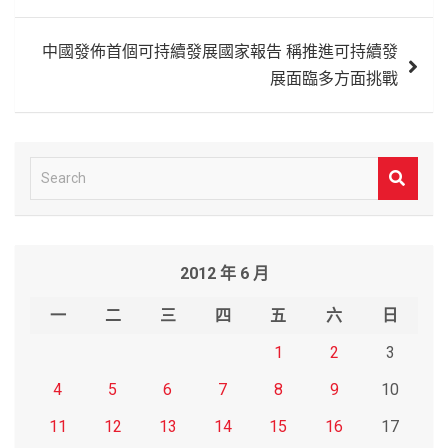
導
覽
中國發佈首個可持續發展國家報告 稱推進可持續發
展面臨多方面挑戰
S
e
a
r
2012 年 6 月
c
h
一
二
三
四
五
六
日
1
2
3
4
5
6
7
8
9
10
11
12
13
14
15
16
17