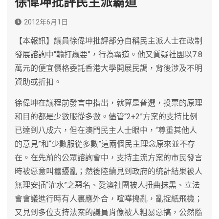
徐偉坤批評民主派霸道
2012年6月1日
【本報訊】議員徐偉坤批評部分自稱民主派人士在政制
發展諮詢中“輸打贏要”，行為霸道。他又質疑社團以7.8
萬元的便宜價格委託香港大學開展民調，背後涉及不明
資助或折扣。
徐偉坤在議程前發言中指出，就算是普選，投票的原理
和目的都是少數服從多數。儘管“2+2”方案的支持比例
已達到八成六，但在澳門民主人士眼中，“尊重其他人
的意見”和“少數服從多數”這兩個民主理念原來並不存
在。在先前的公眾諮詢會中，支持主流方案的市民發言
時被惡意叫囂擾亂；然後陸續見到政府的統計結果被人
無理安插“灌水”之惡名、愛澳社團被人扭曲抹黑、立法
會會議進行時有人裏應外合，喧嘩搗亂，亂掟紙飛機；
又見到多位支持法案的議員肖像被人粗暴惡搞，公然隨