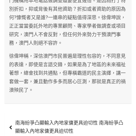
門機構用本地電話做調查還要便宜幾倍。是因為打了特
別折扣，抑或背後有其他資助？折扣或者資助的原因為
何?慷慨者又是誰?一連串的疑點值得深思。徐偉坤說，
正正當當委託外地的專業顧問、專家學者做調查或項目
研究，澳門人不會反對，但任何外來勢力干預澳門事
務，澳門人則絕不容許。
徐偉坤稱，深信澳門市民普遍是理性包容的，不同意見
的表達，即使是言語交鋒，如果是為了地區的未來福祉
著想，總會找到共通點，但專橫霸道的民主演繹，講一
套做一套，兼且動作多多而居心叵測，那就是真正的禍
澳殃民了。
文
南海紛爭凸顯輸入內地家傭更具迫切性 南海紛爭凸
章
顯輸入內地家傭更具迫切性