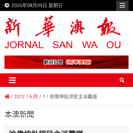
Skip
2026年08月09日 星期日
to
content
新華澳報
2012
6 月
1
徐偉坤批評民主派霸道
本澳新聞