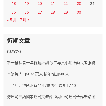
18
19
20
21
22
23
24
25
26
27
28
29
30
« 5 月
7 月 »
近期文章
(無標題)
新一輪長者十年行動計劃 設四專責小組推動長者服務
本澳總人口68.65萬人 按年增加600人
上半年非博彩消費444.7億 按年增加17.4%
灣區葡西語國家經貿交流會 探討中葡經貿合作新路徑