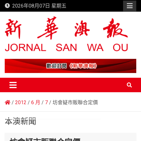
Skip
2026年08月07日 星期五
to
content
新華澳報
2012
6 月
7
坊會疑市販聯合定價
本澳新聞