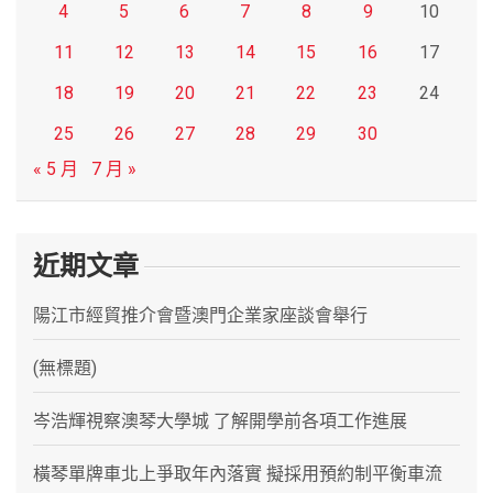
4
5
6
7
8
9
10
11
12
13
14
15
16
17
18
19
20
21
22
23
24
25
26
27
28
29
30
« 5 月
7 月 »
近期文章
陽江市經貿推介會暨澳門企業家座談會舉行
(無標題)
岑浩輝視察澳琴大學城 了解開學前各項工作進展
橫琴單牌車北上爭取年內落實 擬採用預約制平衡車流