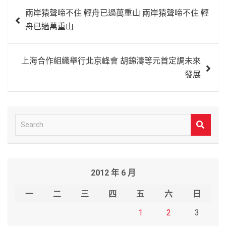
文
兩岸猿聲啼不住 輕舟已過萬重山 兩岸猿聲啼不住 輕
章
舟已過萬重山
導
覽
上海合作組織舉行北京峰會 胡錦濤等元首定調未來
發展
S
e
a
r
2012 年 6 月
c
h
一
二
三
四
五
六
日
1
2
3