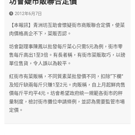
坊會疑市販聯合定價
2012年6月7日
【本報訊】青洲坊互助會懷疑街市商販聯合定價，使菜
肉價格高企不下，菜販否認。
坊會副理事陳鳳以批發每斤菜心只需5元為例，街市零
售每斤高出1至3倍。有長者稱，有街市菜販取巧，以磅
單位售貨，令人誤以為較平。
紅街市有菜販稱，不同質素菜批發價不同，扣除“下欄”
及短斤缺兩每斤只賺1至2元。肉販稱，自上月起鮮肉售
價每斤平均平4元。坊會希望政府統一規範各街市的秤
量制度，檢討街市攤位申請條例，並認為需要監管市場
定價。