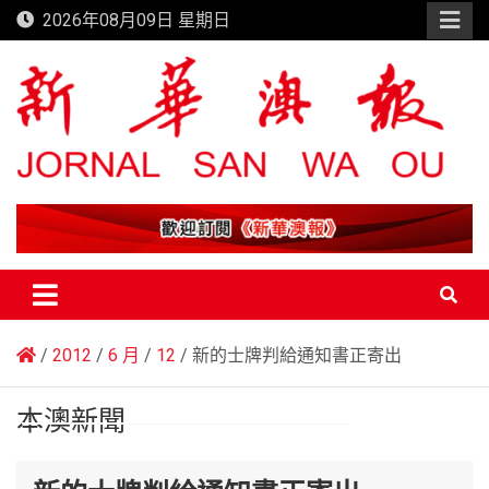
Skip
2026年08月09日 星期日
to
content
新華澳報
2012
6 月
12
新的士牌判給通知書正寄出
本澳新聞