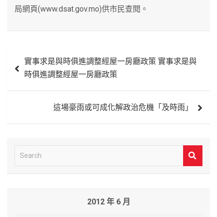
局網頁(www.dsat.gov.mo)供市民查閱。
文
實事求是與時俱進調整經屋一房廳政策 實事求是與
章
時俱進調整經屋一房廳政策
導
覽
這場豪雨或可成化解政治危機「及時雨」
S
e
a
r
2012 年 6 月
c