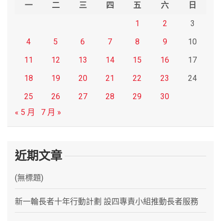
h
一
二
三
四
五
六
日
1
2
3
4
5
6
7
8
9
10
11
12
13
14
15
16
17
18
19
20
21
22
23
24
25
26
27
28
29
30
« 5 月
7 月 »
近期文章
(無標題)
新一輪長者十年行動計劃 設四專責小組推動長者服務