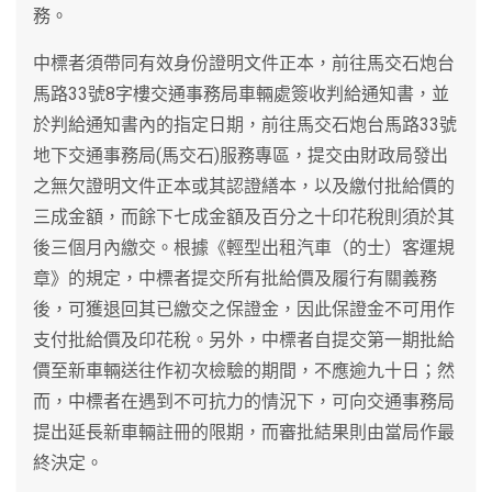
務。
中標者須帶同有效身份證明文件正本，前往馬交石炮台
馬路33號8字樓交通事務局車輛處簽收判給通知書，並
於判給通知書內的指定日期，前往馬交石炮台馬路33號
地下交通事務局(馬交石)服務專區，提交由財政局發出
之無欠證明文件正本或其認證繕本，以及繳付批給價的
三成金額，而餘下七成金額及百分之十印花稅則須於其
後三個月內繳交。根據《輕型出租汽車（的士）客運規
章》的規定，中標者提交所有批給價及履行有關義務
後，可獲退回其已繳交之保證金，因此保證金不可用作
支付批給價及印花稅。另外，中標者自提交第一期批給
價至新車輛送往作初次檢驗的期間，不應逾九十日；然
而，中標者在遇到不可抗力的情況下，可向交通事務局
提出延長新車輛註冊的限期，而審批結果則由當局作最
終決定。