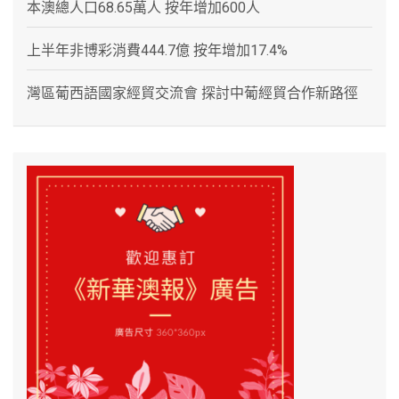
本澳總人口68.65萬人 按年增加600人
上半年非博彩消費444.7億 按年增加17.4%
灣區葡西語國家經貿交流會 探討中葡經貿合作新路徑