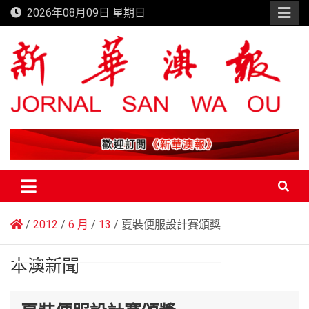
Skip
2026年08月09日 星期日
to
content
新華澳報
2012
6 月
13
夏裝便服設計賽頒獎
本澳新聞