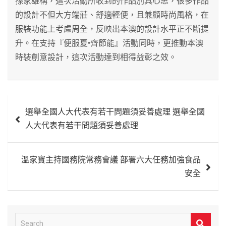
孫家雄稱，這次活動所收到的作品別具心思，很多作品
的設計不但大方端莊、舒適輕便，且兼顧時尚風格，在
服裝功能上考慮周全，反映出本澳的設計水平正不斷提
升。在支持『便服夏•齊節能』活動同時，更推動本澳
時裝創意設計，這次活動達到相得益彰之效。
文
選舉全國人大代表有若干問題須妥善處理 選舉全國
章
人大代表有若干問題須妥善處理
導
覽
溫家寶主持國務院常務會議 部署六大任務加強食品
安全
S