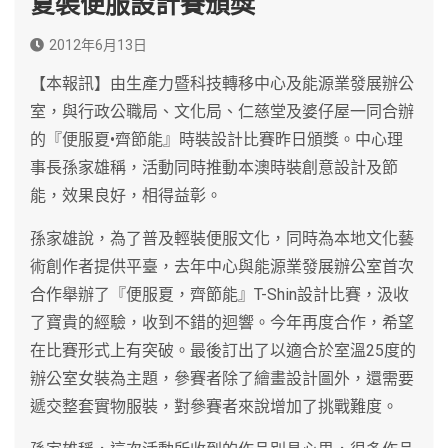
夏裝便服設計賽頒獎
2012年6月13日
【本報訊】由生產力暨科技轉移中心及能源業發展辦公
室，與行政公職局、文化局、仁慈堂及婆仔屋一同合辦
的『便服夏•齊節能』時裝設計比賽昨日頒獎。中心理
事長孫家雄稱，活動同時推動本澳時裝創意設計及節
能，效果良好，相得益彰。
孫家雄說，為了普及輕裝便服文化，同時為本地文化藝
術創作者提供平臺，去年中心與能源業發展辦公室首次
合作舉辦了『便服夏，齊節能』T-Shin設計比賽，汲收
了寶貴的經驗，收到不錯的迴響。今年再度合作，希望
在比賽形式上有突破。最後訂出了以適合於室溫25度的
辦公室女裝為主題，參賽者除了繪畫設計圖外，還需要
遞交整套實物服裝，對參賽者來說增加了挑戰難度。