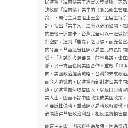
民進黨「瘦肉精美牛危害民眾健康」等為
決攸關「瘦肉精」美牛的《食品衛生管理
策」，霸佔主席臺阻止王金平主席主持院
評，指出「美牛案」之所以必須過關，是因
的最後一道關卡，台灣完全可以一邊做好
判空間，達到「雙贏」之目標，而綠營宣
的發展。甚至連曾任陳水扁臺北市長期間
委、「考試院考選部長」的林嘉誠，也在
係，另一方面也與美國合作。重啟「TIF
向、美國政治經濟戰略、台灣的未來政治
而令人遺憾的，民進黨內部對處理美牛問
述，民進黨如何取信國人，以及口口聲聲
美人士，因而不論中國政策或美國政策，
不要感性偏執，重踏陳水扁執政時覆轍。
必能獲得甚麼政治利益，相反還將損害自
而這場豪雨，則來得極為及時。因為當初