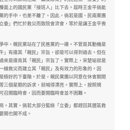
檯面上的國民黨「接班人」比下去。屆時王金平倘能
黨的手中，也差不離了。因此，倘若是國、民兩黨團
立委」們忙於救災而致院會流會，等於是讓王金平喪
爭中，親民黨站在了民進黨的一邊。不管是其動機是
牛」有違其「親民」宗旨，卻是可以得到過去。但在
過來是違背其「親民」宗旨了。實際上，宋楚瑜就是
一線救災而建立其「親民」及有效力的形象的。因
是極好的下臺階。於是，親民黨團以同意在休會期間
等三個星期的訴求，就喊得漂亮。實際上，按照規
可召開臨時會，因而要開臨時會並不困難。
商。其實，倘若大部分藍綠「立委」都趕回其選區救
要開也開不成。