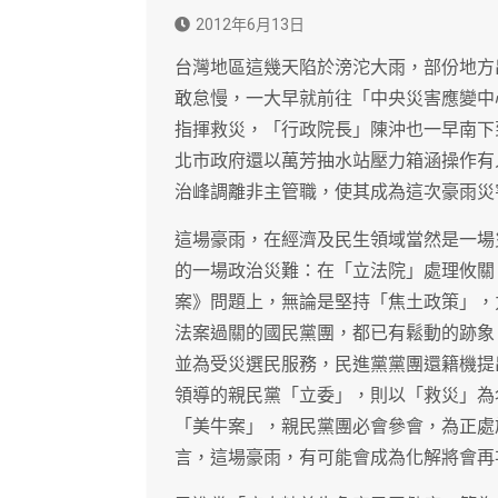
2012年6月13日
台灣地區這幾天陷於滂沱大雨，部份地方
敢怠慢，一大早就前往「中央災害應變中
指揮救災，「行政院長」陳沖也一早南下
北市政府還以萬芳抽水站壓力箱涵操作有
治峰調離非主管職，使其成為這次豪雨災
這場豪雨，在經濟及民生領域當然是一場
的一場政治災難：在「立法院」處理攸關
案》問題上，無論是堅持「焦土政策」，
法案過關的國民黨團，都已有鬆動的跡象
並為受災選民服務，民進黨黨團還籍機提
領導的親民黨「立委」，則以「救災」為
「美牛案」，親民黨團必會參會，為正處
言，這場豪雨，有可能會成為化解將會再