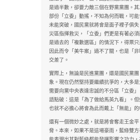
是過半數，卻要力敵三個在野黨黨團。其
部份「立委」動搖，不知為何而戰，可能
未能突破，國民黨就將會是面子裡子俱失
災區指揮救災，「立委」們更是有著必須
是過去的「複數選區」的情況下，得票只
因此而令「美牛案」過不了關，也是「非
交差了。
實際上，無論是民進黨團，還是國民黨團
象。現在仍然堅持要繼續抗爭的，大多是
需要向黨中央表達忠誠的不分區「立委」
語點破：這是「為了做給馬英九看」。但
也就不必擔心將會為此而戴上「無能」的
還有一個微妙之處，就是將會奪走王金平
脅。本來，如果不是這場豪雨，藍綠雙方
能表現出其對藍綠都能發揮影響之功力，