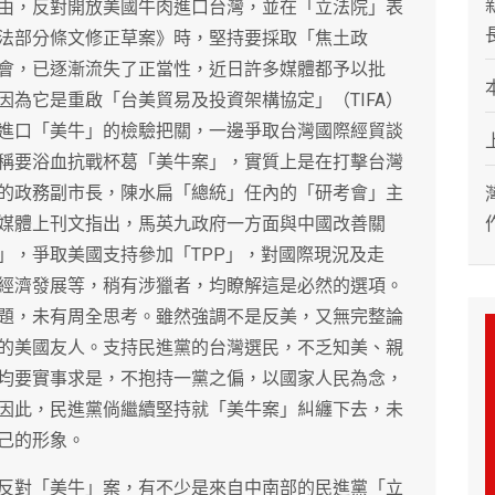
由，反對開放美國牛肉進口台灣，並在「立法院」表
法部分條文修正草案》時，堅持要採取「焦土政
會，已逐漸流失了正當性，近日許多媒體都予以批
為它是重啟「台美貿易及投資架構協定」（TIFA）
進口「美牛」的檢驗把關，一邊爭取台灣國際經貿談
稱要浴血抗戰杯葛「美牛案」，實質上是在打擊台灣
的政務副市長，陳水扁「總統」任內的「研考會」主
媒體上刊文指出，馬英九政府一方面與中國改善關
A」，爭取美國支持參加「TPP」，對國際現況及走
經濟發展等，稍有涉獵者，均瞭解這是必然的選項。
題，未有周全思考。雖然強調不是反美，又無完整論
的美國友人。支持民進黨的台灣選民，不乏知美、親
均要實事求是，不抱持一黨之偏，以國家人民為念，
因此，民進黨倘繼續堅持就「美牛案」糾纏下去，未
己的形象。
反對「美牛」案，有不少是來自中南部的民進黨「立