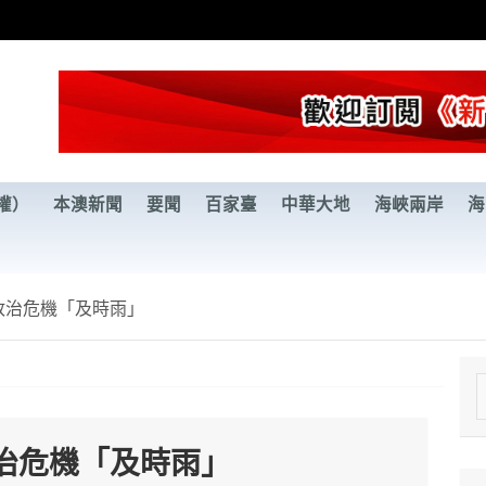
權）
本澳新聞
要聞
百家臺
中華大地
海峽兩岸
海
政治危機「及時雨」
e
a
治危機「及時雨」
r