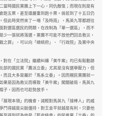
二當時國民黨團上下一心，同仇敵愾；而現在則是有
會跑五票，甚至還嚴重到跑十票。倘若到了十五日仍
。但此時突然來了一場「及時雨」，馬英九等都趕往
面對選區選民的問題，在改制為「單一選區」，而不
是少一張就將落選。黨團不可能不放他們回去救災，
戰之罪」，可以向「總統府」、「行政院」及黨中央
，對在「立法院」繼續糾纏「美牛案」均已有鬆動跡
北部的國民黨「鷹派立委」尤其是沒有選舉壓力，但
，而且大多是屬於「馬系立委」。因而親民黨團就一
如果是因為救災而導致「美牛案」闖關破局，馬英九
帽子，因而也可趁勢放手。
「展現本領」的機會，減輕對馬英九「接棒人」的威
爭鬥得越是尖銳僵持，對王金平就越是有利，只要他
甚至得到認為他是「藍皮綠骨」的民進黨「立委」的