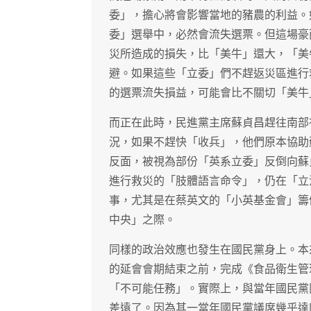
委」，擔心將會影響當地的豬農的利益。
委」選舉中，必然會流失選票。但這場豪
災所造成的損失，比「美牛」還大，「美
避。如果這些「立委」們不趕返災區進行
的選票流失損益，可能會比不關切「美牛
而正在此時，民進黨主席蘇貞昌趕往南部
況，如果不趕快「收兵」，他們原本協助
反面，被視為部份「英系立委」反倒向蘇
進行救災的「肢體語言命令」，仍在「立
事，尤其是在蔡英文的「小英基金會」籌
中央」之際。
同樣的政治效應也發生在國民黨身上。本
的延會會期結束之前，完成《食品衛生管
「不可能任務」。實際上，與當年國民黨
差遠了。因為其一當年國民黨議席幾乎達