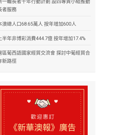
新一輪長者十年行動計劃 設四專責小組推動
長者服務
本澳總人口68.65萬人 按年增加600人
上半年非博彩消費444.7億 按年增加17.4%
灣區葡西語國家經貿交流會 探討中葡經貿合
作新路徑