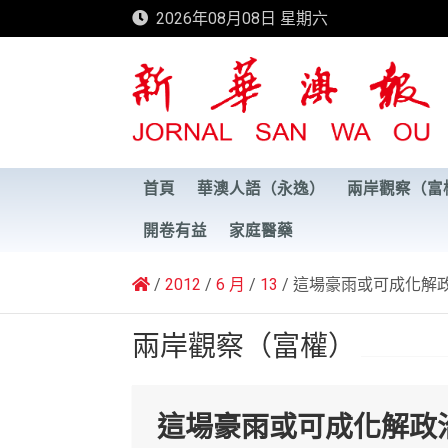
Skip
2026年08月08日 星期六
to
content
新華澳報
首頁
華澳人語（永逸）
兩岸觀察（富
開卷有益
家庭醫藥
2012
6 月
13
這場豪雨或可成化解
兩岸觀察（富權）
這場豪雨或可成化解政