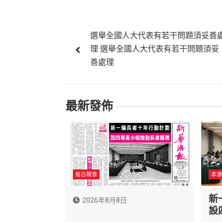
文
選舉全國人大代表有若干問題須妥善
章
理 選舉全國人大代表有若干問題須妥
導
善處理
覽
最新發佈
每日報章
本澳
新
2026年8月8日
設