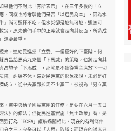
如果他們不對此「有所表示」，在三年多後的「立
雨，同樣也將考驗他們是否「以選民為本」，因為水
牛」尚可選擇不吃，但水災卻是逃無可逃，避無可
救災，原先他們手中的正義就會走向其反面，所造成
」還要嚴重。
視察，這給民進黨「立委」一個極好的下臺階。何
蘇貞昌給馬英九來個「下馬威」的策略，也將走向其
貞昌施予「下馬威」，那就是不聽從黨主席放下一切
法院」糾纏不休。這對民進黨的形象來說，未必是好
備成立，從中央黨部拉走不少黨工，被視為「另立黨
來，黨中央給予國民黨團的任務，是要在六月十五日
理法》的修法；但從民進黨實施「焦土政策」看，是
團強行為「ECFA」護航過關相比，現在的有利條件
四分之三，完全可以「人頭」取勝；而現在的議席只