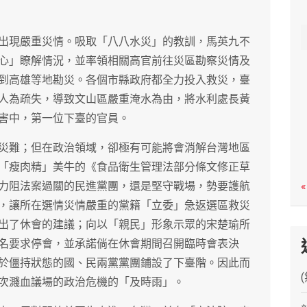
c
h
出現嚴重災情。吸取「八八水災」的教訓，馬英九不
心」瞭解情況，並率領相關高官前往災區勘察災情及
到高雄等地勘災。各個市縣政府都全力投入救災，臺
人為疏失，導致文山區嚴重淹水為由，將水利處長黃
害中，第一位下臺的官員。
災難；但在政治領域，卻極有可能將會消解台灣地區
「瘦肉精」美牛的《食品衛生管理法部分條文修正草
力阻法案過關的民進黨團，還是堅守戰場，勢要護航
«
，讓所在選情災情嚴重的黨籍「立委」急返選區救災
出了休會的建議；向以「親民」形象示眾的宋楚瑜所
名要求停會，並承諾倘在休會期間召開臨時會表決
於僵持狀態的國、民兩黨黨團鋪設了下臺階。因此而
次濺血議場的政治危機的「及時雨」。