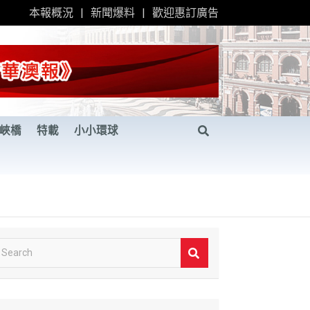
本報概況
新聞爆料
歡迎惠訂廣告
峽橋
特載
小小環球
S