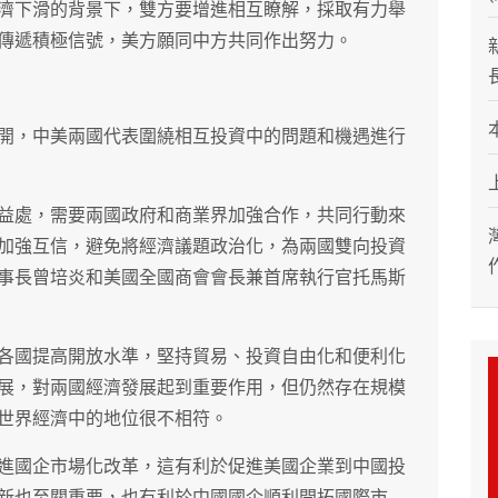
濟下滑的背景下，雙方要增進相互瞭解，採取有力舉
傳遞積極信號，美方願同中方共同作出努力。
開，中美兩國代表圍繞相互投資中的問題和機遇進行
益處，需要兩國政府和商業界加強合作，共同行動來
加強互信，避免將經濟議題政治化，為兩國雙向投資
事長曾培炎和美國全國商會會長兼首席執行官托馬斯
各國提高開放水準，堅持貿易、投資自由化和便利化
展，對兩國經濟發展起到重要作用，但仍然存在規模
世界經濟中的地位很不相符。
進國企市場化改革，這有利於促進美國企業到中國投
新也至關重要，也有利於中國國企順利開拓國際市