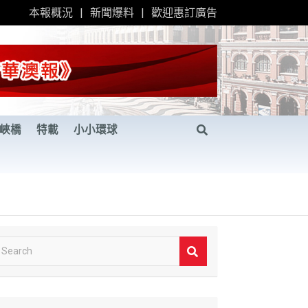
本報概況
新聞爆料
歡迎惠訂廣告
峽橋
特載
小小環球
S