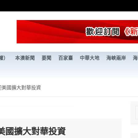
權）
本澳新聞
要聞
百家臺
中華大地
海峽兩岸
海
迎美國擴大對華投資
e
a
美國擴大對華投資
r