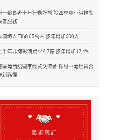
新一輪長者十年行動計劃 設四專責小組推動
長者服務
本澳總人口68.65萬人 按年增加600人
上半年非博彩消費444.7億 按年增加17.4%
灣區葡西語國家經貿交流會 探討中葡經貿合
作新路徑