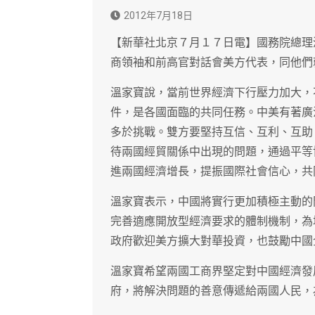
2012年7月18日
【新華社北京７月１７日電】國務院總理
商領袖和前高官對話會美方代表，同他們
溫家寶說，當前世界經濟下行壓力加大，
件，是各國面臨的共同任務。中美有著廣
多於挑戰。雙方要堅持互信、互利、互助
待兩國經貿關係中出現的問題，通過平等
進兩國經濟增長，提振國際社會信心，共
溫家寶表示，中國將實行更加積極主動的
完善適應開放型經濟要求的體制機制，為
政府歡迎美方擴大對華投資，也鼓勵中國
溫家寶希望兩國工商界堅定對中國經濟發
府，將解決問題的善意傳遞給兩國人民，