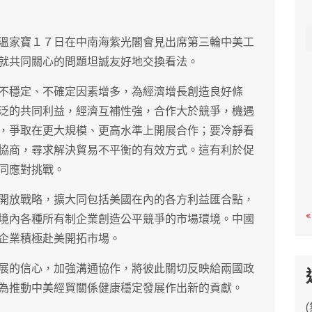
c
h
溫家寶１７日在中南海紫光閣會見出席第三輪中美工
就共同關心的問題坦誠友好地交換看法。
不穩定、不確定因素增多，為經濟增長創造良好條
泛的共同利益，經濟互補性強，合作大於競爭，機遇
，爭取在更大規模、更高水準上開展合作；要冷靜看
協商，尋求解決貿易不平衡的有效方式。這有利於促
同應對挑戰。
開放戰略，擴大同包括美國在內的各方利益匯合點，
«
境內各種所有制企業創造公平競爭的市場環境。中國
企業積極赴美開拓市場。
展的信心，加強溝通協作，將彼此關切反映給兩國政
為推動中美經貿關係健康穩定發展作出新的貢獻。