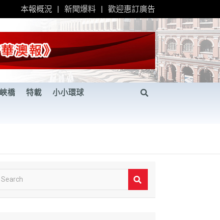
本報概況
新聞爆料
歡迎惠訂廣告
峽橋
特載
小小環球
S