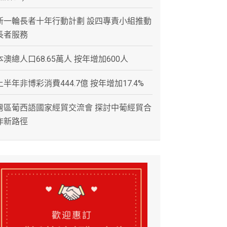
新一輪長者十年行動計劃 設四專責小組推動
長者服務
本澳總人口68.65萬人 按年增加600人
上半年非博彩消費444.7億 按年增加17.4%
灣區葡西語國家經貿交流會 探討中葡經貿合
作新路徑