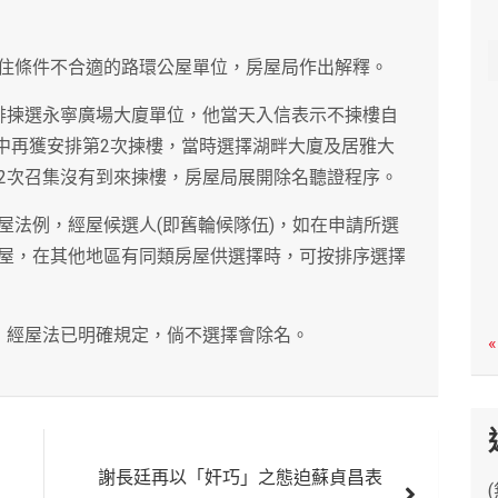
c
h
住條件不合適的路環公屋單位，房屋局作出解釋。
排揀選永寧廣場大廈單位，他當天入信表示不揀樓自
月中再獲安排第2次揀樓，當時選擇湖畔大廈及居雅大
2次召集沒有到來揀樓，房屋局展開除名聽證程序。
屋法例，經屋候選人(即舊輪候隊伍)，如在申請所選
屋，在其他地區有同類房屋供選擇時，可按排序選擇
，經屋法已明確規定，倘不選擇會除名。
«
謝長廷再以「奸巧」之態迫蘇貞昌表