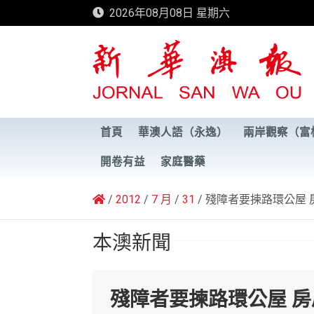
Skip
2026年08月08日 星期六
to
content
新華澳報
首頁
華澳人語（永逸）
兩岸觀察（富
開卷有益
家庭醫藥
2012
7 月
31
殘障者要揀路環公屋 
本澳新聞
殘障者要揀路環公屋 