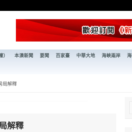
權）
本澳新聞
要聞
百家臺
中華大地
海峽兩岸
海
房局解釋
e
a
房局解釋
r