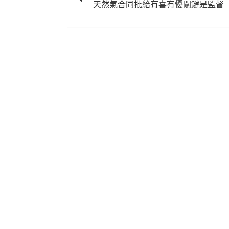
天然氣合同批給有喜有懮關鍵是監督
導
覽