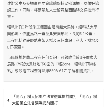
建辦公室及交通事務局會繼續保持緊密溝通，以做好協
調工作。同時，呼籲駕駛人士留意路面臨時交通指示行
車。
輕軌仔口岸段施工範圍由體育館大馬路，經科技大學
圓形地、偉龍馬路一直至北安圓形地，長約3.1公里。
工程包括建設輕軌高架天橋及三個車站：科大、機場及
仔碼頭。
市民倘對輕軌工程有任何查詢，可親臨位於仔廣東大
馬路179號悅景峰地下G室的「輕Zone－輕軌仔聯絡
站」或致電工程查詢熱線8506-6171了解相關資訊。
文
「同心」樹大招風立法會選戰提前開打 「同心」樹
章
大招風立法會選戰提前開打