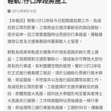
輕軌仔口岸段將施工
2012年8月16日
【本報訊】輕軌仔口岸段今日起開展前期工作，為減
低對公眾的影響，工程將由交通流量較低的路段開始，
逐步延伸。因工程需要臨時佔用部份行車路面，運輸基
建辦公室及交通事務局呼籲駕駛人士留意。
輕軌系統高架軌道天橋集中於現有道路的綠化帶上建
設，工程期間對交通影響較小，建成後亦可釋放大部份
原有的行車道，有利整體空間的使用。鑒於仔口岸段
於正式進行樁基礎工程前，須於沿線綠化帶進行樹木移
植、架設圍板、手挖探井以及進行超前鑽等前期工作，
為減低對公眾的影響，工程選擇於交通流量較低的路
段，即體育館大馬路，經科技大學圓形地至霍英東博士
大馬路先行展開。工作時將臨時佔用每邊各一條行車
道，即由現時三線行車變為兩線，工期約90日。運輸基