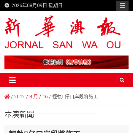
Skip
2026年08月09日 星期日
to
content
新華澳報
2012
8 月
16
輕軌仔口岸段將施工
本澳新聞