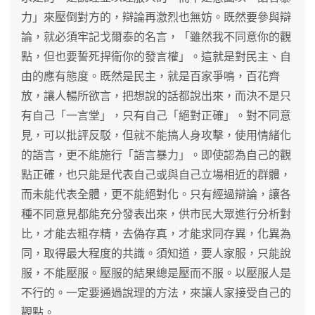
力」來壓倒對方的，辯論再激烈也無妨。既然要參與辯
論，就必須牢記戈爾泰的名言，「雖然我不同意你的觀
點，但也要誓死捍衛你的發言權」。這就是對民主、自
由的應有態度。既然是民主，就是百家爭鳴，百花齊
放，讓人暢所欲言，把想說的話都說出來，而決不是只
有自己「一言堂」，只有自己「絕對正確」。對不同意
見，可以批評反駁，但就不能搞人身攻擊，使用情緒化
的語言，更不能施行「語言暴力」。即使認為自己的觀
點正確，也只能是代表自己或與自己立場相近的群體，
而未能代表全體，更不能絕對化。只有經過辯論，讓各
種不同意見都能充分發表出來，供市民大眾進行分析對
比，才能去粗存精，去偽存真，才能求同存異，化異為
同，取得最大程度的共識。須知道，要人家服，只能說
服，不能壓服。壓服的結果總是壓而不服。以壓服人是
不行的。一定要通過說理的方法，來讓人家接受自己的
觀點。