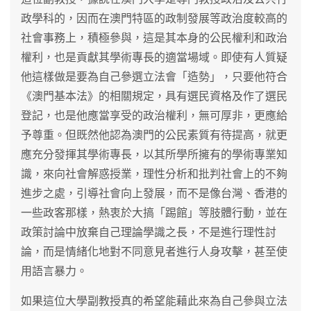
政學科的，因而在澳門特區的政制發展等政治度較高的
社會事務上，積極參與，這是其本身的公民權利和政治
權利，也是貢獻其學術專長的適當場域。即使有人質疑
他這樣做是要為自己參選立法會「造勢」，只要他符合
《澳門基本法》的相關規定，具有選民資格及作了選民
登記，也是他應當享受的政治權利，無可厚非，更應給
予尊重。但既然他認為澳門的公民素質有待提高，就更
應充分發揮其學術專長，以其所學所擁有的學術專業知
識，來向社會解惑授業，理性分析和批判社會上的不夠
進步之處，引導社會向上發展，而不是像台灣、香港的
一些政客那樣，熱衷於大搞「踢館」等肢體行動，並在
政策討論中放棄自己理論學識之長，不是進行理性討
論，而是情緒化地對不同意見者進行人身攻擊，甚至使
用語言暴力。
如果這位大學副教授真的希望能藉此來為自己參與立法