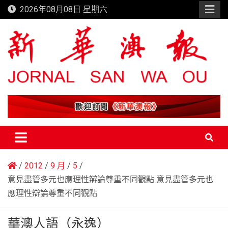
Skip
2026年08月08日 星期六
to
content
新華澳報
2012
9 月
5
意見盡管多元也應理性辯論尊重不同觀點 意見盡管多元也
應理性辯論尊重不同觀點
華澳人語（永逸）