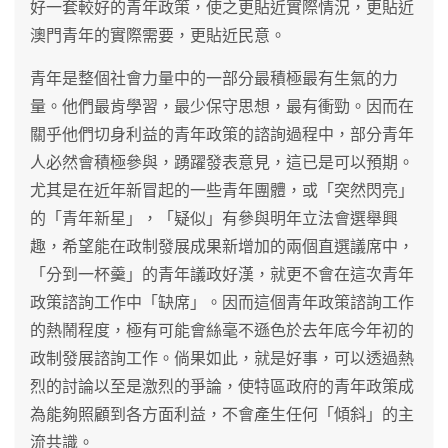
好一套較好的青年政策，使之更貼近實際情況，更貼近
澳門青年的實際需要，更貼近民意。
青年是整個社會力量中的一部分最積極最有生氣的力
量。他們最肯學習，最少保守思想，最有衝勁。因而在
關乎他們切身利益的青年政策的諮詢過程中，部分青年
人必然會積極參與，踴躍發表意見，這已是可以預期。
尤其是在近年新冒起的一些青年團體，或「突然閃亮」
的「青年新星」，「疑似」有參與明年立法會選舉興
趣，希望能在政制發展成果新增加的兩個直選議席中，
「分到一杯羹」的青年議政好漢，就更不會在這次青年
政策諮詢工作中「缺席」。因而這個青年政策諮詢工作
的熱鬧程度，極有可能會絲毫不遜色於去年底今年初的
政制發展諮詢工作。倘果如此，就是好事，可以透過熱
烈的討論以至是激烈的爭論，使特區政府的青年政策成
為能夠照顧到各方面利益，不會產生任何「傾斜」的主
流共識。