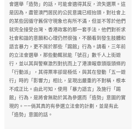
會選舉「造勢」的話，可能會適得其反，流失選票。這
是因為，盡管澳門居民的公民意識已經抬頭，對社會上
的某些因循守舊保守現象也有所不滿，但並不等於他們
就完全接受台灣、香港政客的那一套手法，他們對祈求
社會和諧的意願和心理仍然很強，不願看到發生肢體和
語言暴力，更不屑於那些「踢館」行為。請看，三年前
的立法會選舉，那些動輒就能「號召」數千人上街遊
行，並以其與警察激烈對抗而上了港澳報章頭版頭條的
「行動派」，其得票率卻是極低，與其在發動「五一遊
行」時的「影響力」相比，呈現出嚴重的不對稱，根本
不成正比。由此可知，使用「暴力語言」及施行「踢
館」行為，是將會無助於其為參選而「造勢」意圖的實
現的。——倘其真的有參選立法會的計劃，並是有此
「造勢」意圖的話。