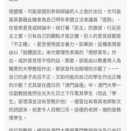
很遺憾，可能是個別參與辯論的人土急於出位，也可能
是其要藉此機會為自己明年參選立法會議員「造勢」，
在發表意見或辯論中，就打著「民主」的旗號，行反民
主之實。只有自己的觀點才是正確，別人的意見就都是
「不正確」，甚至使用語言暴力。如果說，這種表現是
由以「肢體語言」來代替理性表達的「憤怒青年」作
出，或許是見怪不怪的話，那麼，卻是由以教書育人為
職業的大學教授作出，那就是作出極壞的示範了。——
自己的身子尚且不正，又如何能向自己的學生作出正確
的示範？尤其是在週日的「澳門論壇」中，澳門大學一
位副教授竟然在光天化日之下斥罵其學生（但此「學
生」卻澄清並沒有受教於他），還冒出有辱其老師斯文
的詞語來，就更令人目瞪口呆。這樣的老師，端的是教
壞學生。
這位副教授，據說在澳門大學是專門教授政治及公共行