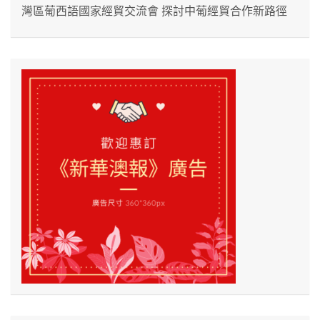
灣區葡西語國家經貿交流會 探討中葡經貿合作新路徑