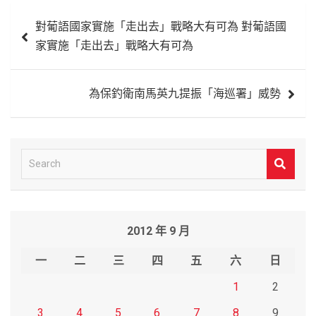
文
對葡語國家實施「走出去」戰略大有可為 對葡語國
章
家實施「走出去」戰略大有可為
導
覽
為保釣衛南馬英九提振「海巡署」威勢
S
e
a
r
2012 年 9 月
c
h
一
二
三
四
五
六
日
1
2
3
4
5
6
7
8
9