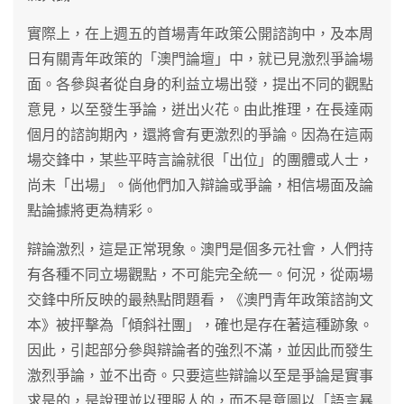
實際上，在上週五的首場青年政策公開諮詢中，及本周
日有關青年政策的「澳門論壇」中，就已見激烈爭論場
面。各參與者從自身的利益立場出發，提出不同的觀點
意見，以至發生爭論，迸出火花。由此推理，在長達兩
個月的諮詢期內，還將會有更激烈的爭論。因為在這兩
場交鋒中，某些平時言論就很「出位」的團體或人士，
尚未「出場」。倘他們加入辯論或爭論，相信場面及論
點論據將更為精彩。
辯論激烈，這是正常現象。澳門是個多元社會，人們持
有各種不同立場觀點，不可能完全統一。何況，從兩場
交鋒中所反映的最熱點問題看，《澳門青年政策諮詢文
本》被抨擊為「傾斜社團」，確也是存在著這種跡象。
因此，引起部分參與辯論者的強烈不滿，並因此而發生
激烈爭論，並不出奇。只要這些辯論以至是爭論是實事
求是的，是說理並以理服人的，而不是意圖以「語言暴