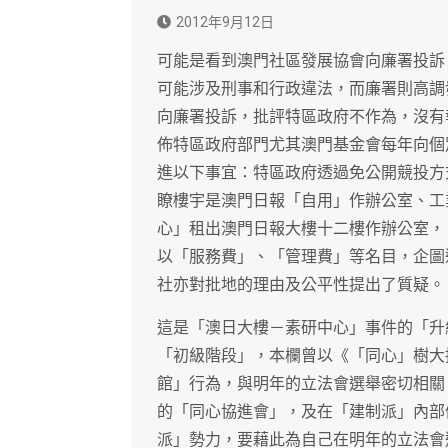
2012年9月12日
可能是看到澳門社區發展協會向廉署投訴
可能涉及刑事和行政違法，而廉署則高調
向廉署投訴，批評特區政府不作為，沒有
佈特區政府部門尤其澳門基金會每年向個
進以下事宜：特區政府透過免公開競投方
瞭樓宇是澳門日報「自用」作辦公室、工
心」租出澳門日報大樓十二樓作辦公室，
以「服務費」、「管理費」等名目，企圖
社亦對批地的理由及公平性提出了質疑。
這是「澳日大樓－素研中心」事件的「升
「初級階段」，本欄曾以《「同心」樹大
館」行為，與明年的立法會選舉密切相關
的「同心協進會」，及在「建制派」內部
派」勢力，要藉此為自己在明年的立法會