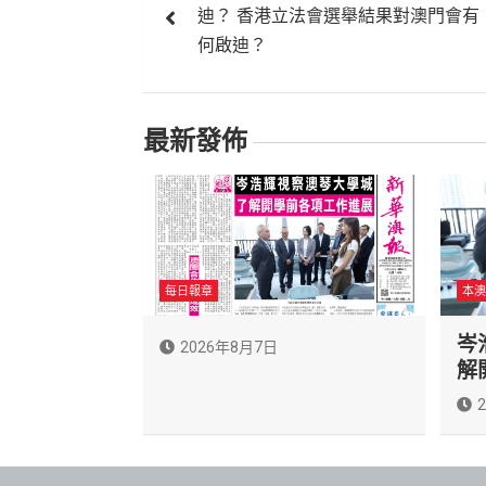
章
迪？ 香港立法會選舉結果對澳門會有
導
何啟迪？
覽
最新發佈
每日報章
本澳
岑
2026年8月7日
解