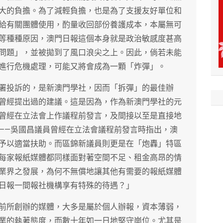
大的負擔。為了減輕負擔，也是為了支援友好單位和
給有關團體使用，酌量收回部份養護成本，本屬無可
等種種原因，澳門日報這個本身就是政治敏感度甚高
問題」，並被拋到了風口浪尖之上。因此，倘若未能
進行危機處理，可能又將會成為一顆「炸彈」。
署投訴的，是新澳門學社，因而「拆彈」的最佳辦
曾經提出過的建議。這是因為，作為新澳門學社的元
曾經在立法會上作議程前發言，及間接以至是直接地
——吳國昌議員曾經在立法會議程前發言時指出，澳
予以適當扶助。而區錦新議員則更是在「炮轟」特區
每家報紙媒體都同樣面對著空間不足、租金高昂的情
業界之發展，為何不無償地讓其他有需要的報紙媒體
日報一間報社機構享有特殊的待遇？」
前所創辦的媒體，大多是屬於個人辦報，資本薄弱，
業的執著態度，而數十年如一日地堅守崗位。尤其是