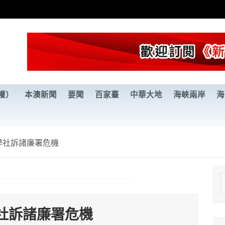
權）
本澳新聞
要聞
百家臺
中華大地
海峽兩岸
海
學社訴諸廉署危機
e
a
社訴諸廉署危機
r