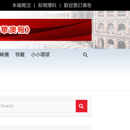
本報概況
新聞爆料
歡迎惠訂廣告
峽橋
特載
小小環球
S