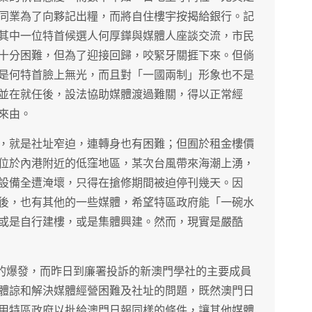
同業為了向夥記出糧，而將自住樓宇按揭給銀行。記
其中一位特首候選人何厚鏵與媒體人座談交流，市民
十分困難，但為了迎接回歸，咬緊牙關捱下來。但倘
是何特首臉上無光，而且對「一國兩制」形象也不是
並在就任後，設法協助媒體渡過難關，得以正常經
來由。
，就是社址窄迫，連轉身也有困難；但囿於租金樓價
位於內港附近的低窪地區，某次台風帶來海潮上湧，
設備全遭淹壞，只得在搶修期間被迫停刊幾天。因
後，也有其他的一些媒體，希望特區政府能「一碗水
或是自行建樓，或是集體興建。然而，現實是嚴酷
的爆發，而昨日到廉署投訴的新澳門學社的主要成員
體諒和解決媒體經營困難及社址的問題，既然澳門日
用特區政府以批給澳門日報同樣的條件，讓其他媒體