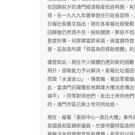
在回歸前夕的澳門經濟極度低迷時期，有
得，在一九九九年選舉首任行政長官時，
日報社長龔文指出，現在各家報社經營都
回歸後仍然頂不住，紛紛關閉，那就不但
甚麼好事。何厚鏵當即承諾，倘當選特首
營，這就是所謂「特區政府資助媒體」的
儘管如此，現在不少媒體仍遇到新的困難
飛升，卻無能力予以解決。星報社址還因
而致「水漫金山」，傳真機、電話等電器
此，當澳門日報獲批地興建大樓消息傳出
端平」，同等對待他們，批出土地供他們
的，澳門市區已無土地可供批給。
現在，藉著「素研中心—澳日大樓」事件
吳國昌和區錦新議員，也曾呼籲特區政府
報無法全部使用其所有樓層，是否可以採