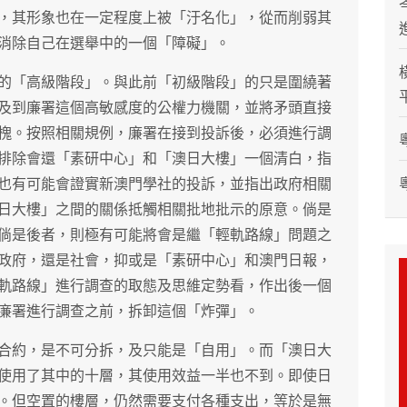
，其形象也在一定程度上被「汙名化」，從而削弱其
消除自己在選舉中的一個「障礙」。
的「高級階段」。與此前「初級階段」的只是圍繞著
及到廉署這個高敏感度的公權力機關，並將矛頭直接
槐。按照相關規例，廉署在接到投訴後，必須進行調
排除會還「素研中心」和「澳日大樓」一個清白，指
也有可能會證實新澳門學社的投訴，並指出政府相關
日大樓」之間的關係抵觸相關批地批示的原意。倘是
倘是後者，則極有可能將會是繼「輕軌路線」問題之
政府，還是社會，抑或是「素研中心」和澳門日報，
軌路線」進行調查的取態及思維定勢看，作出後一個
廉署進行調查之前，拆卸這個「炸彈」。
合約，是不可分拆，及只能是「自用」。而「澳日大
使用了其中的十層，其使用效益一半也不到。即使日
。但空置的樓層，仍然需要支付各種支出，等於是無