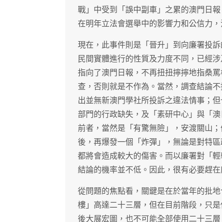
戰」中受到「誤中副車」之累的澳門日報
在明年立法會選舉中的影響力和公信力，
現在，此事件則是「晉升」到向廉署投訴
民間實體進行的性質及力度不同，已經涉
指向了澳門日報，不再扭扭擰擰地指桑罵
查，否則就是不作為。當然，調查結論不
出並無新澳門學社所投訴之違法情事；但
部門的行政缺失，及「素研中心」與「澳
前者，當然是「有驚無險」，安渡關山；
後，再爆發一個「炸彈」，無論是對特區
都將會造成較大的傷害。而以廉署對「輕
結論的機率並不低。因此，很有必要趕在
從問題的焦點看，關鍵是在於當年的批地
樓」高達二十三層，但在目前階段，只是
後大展宏圖，也不可能全部使用二十三層