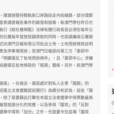
c
h
，運建辦堅持輕軌新口岸路段走內街線路，部分環節
發表調查報告事件的啟發和鼓舞，新澳門學社昨日也
執行《結社權規範》法律有關行政長官必須在每年公
別社團每年發放钜額資助的同時，也促請廉政公署跟
式向澳門日報有限公司批出土地，土地用途條款註明
業及停車場用途；但澳門日報卻向第三方「素研中
「明顯違反了批地用途條件」，且「素研中心」涉嫌
逃避違反批地條款的「租賃」關係。另外，新澳門學
«
級版」。在過去，還是處於對私人企業「踢館」的
招風立法會選戰提前開打》為題分析認為，這些「踢
，除了是要籍此打擊在本屆立法會選舉中得票數最高
催發挑撥分化的效應，以及參與「圍攻」的「反對
選舉中得到「加分」之外，也是要令在這場「圍攻