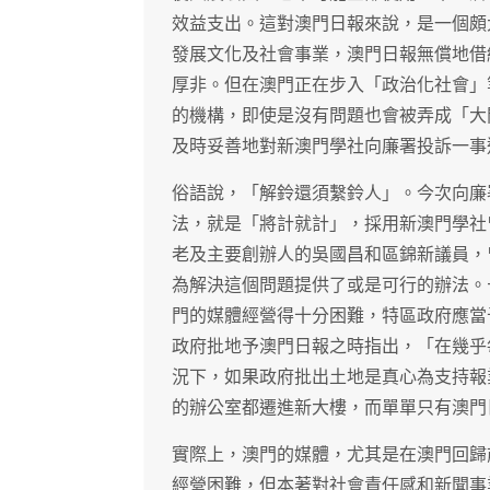
效益支出。這對澳門日報來說，是一個頗
發展文化及社會事業，澳門日報無償地借
厚非。但在澳門正在步入「政治化社會」
的機構，即使是沒有問題也會被弄成「大
及時妥善地對新澳門學社向廉署投訴一事
俗語說，「解鈴還須繫鈴人」。今次向廉
法，就是「將計就計」，採用新澳門學社
老及主要創辦人的吳國昌和區錦新議員，
為解決這個問題提供了或是可行的辦法。
門的媒體經營得十分困難，特區政府應當
政府批地予澳門日報之時指出，「在幾乎
況下，如果政府批出土地是真心為支持報
的辦公室都遷進新大樓，而單單只有澳門
實際上，澳門的媒體，尤其是在澳門回歸
經營困難，但本著對社會責任感和新聞事