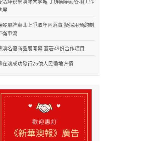
岑浩輝視察澳琴大學城 了解開學前各項工作
進展
橫琴單牌車北上爭取年內落實 擬採用預約制
平衡車流
粵澳名優商品展開幕 簽署49份合作項目
粵在澳成功發行25億人民幣地方債