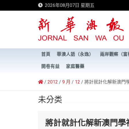
Skip
2026年08月07日 星期五
to
content
新華澳報
首頁
華澳人語（永逸）
兩岸觀察（富
開卷有益
家庭醫藥
2012
9 月
12
將計就計化解新澳門
未分类
將計就計化解新澳門學