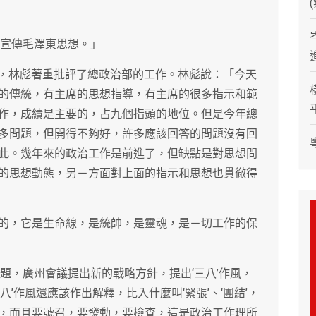
制宣傳毛澤東思想。」
議上，林彪著重批評了總政治部的工作。林彪說：「今天
的傳統，有主席的思想指導，有主席的很多指示和範
作，成績是主要的，占九個指頭的地位。但是今年總
多問題，但開得不夠好，許多應該回答的問題沒有回
此。幾年來的政治工作是前進了，但缺點是對思想問
的思想動態，另－方面對上面的指示和思想也貫徹得
的，它是生命線，是統帥，是靈魂，是－切工作的保
題，廣州會議提出新的戰略方針，提出‘三八’作風，
’作風還應該作出解釋，比入什麼叫‘緊張’、‘團結’，
，而且要號召，要發動，要檢查，這是政治工作理所