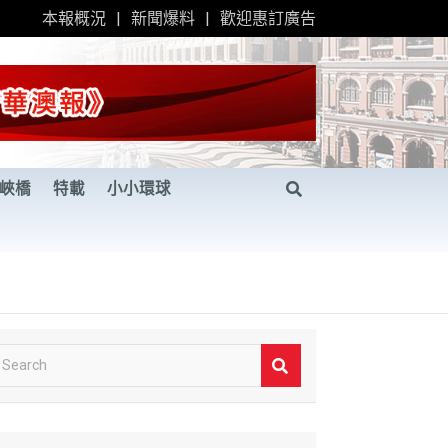
本報概況
新聞爆料
歡迎惠訂廣告
峽橋
特載
小小環球
S