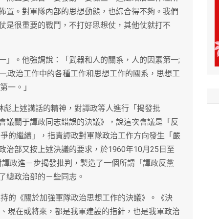
佈置。對軍隊內部的思想動態，也綜合得不夠。我們
仗是很重要的戰鬥，不打好思想仗，其他仗就打不
一」。他強調說：「武器和人的關系，人的因素第一;
一;政治工作中的各種工作和思想工作的關系，思想工
想第一。」
據林彪上述講話的精神，對譚政等人進行「揭發批
會議關于譚政同志錯誤的決議》，說這次會議是「反
線鬥爭的繼續」，指責譚政對軍隊政治工作方向發生「嚴
治部又按上述決議的要求，於1960年10月25日至
，對譚政進－步揭發批判，製造了一個所謂「譚政反黨
了總政治部的－些同志。
彪主持的《關於加強軍隊政治思想工作的決議》。《決
去、現在或將來，都是我軍建設的指針，也是我軍政治