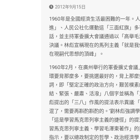
2012年9月15日
1960年是全國經濟生活最困難的一年
進」、人民公社化運動這「三面紅旗」多
話，並主持軍委擴大會議通過以「高舉毛
決議。林彪宣稱現在的馬列主義「就是我
在現嗣代思想的頂峰」。
1960年2月，在廣州舉行的軍委擴丈會
環要背那麼多，要挑選最好的，背上那麼
詞，即「堅定正確的政治方向，艱苦樸素
結、緊張、嚴肅、活潑」八個字並稱為「
彪提出的「三八」作風的提法表示異議:「
混了，需要再斟酌斟酌的。’劉林彪強調
「這是學習馬克思列寧主義的捷徑」的提
習馬克思列寧主義、學習毛澤東著作」的
指示，要以總政制定的哲學、政治經濟學