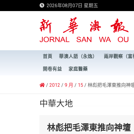
Skip
2026年08月07日 星期五
to
content
新華澳報
首頁
華澳人語（永逸）
兩岸觀察（富
開卷有益
家庭醫藥
2012
9 月
15
林彪把毛澤東推向神
中華大地
林彪把毛澤東推向神壇