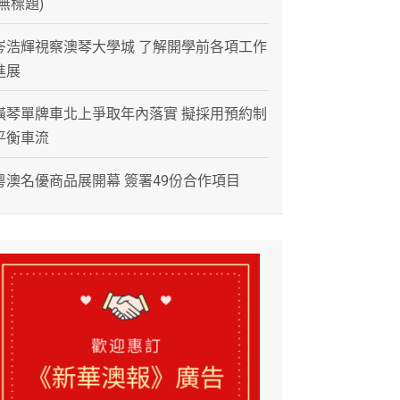
(無標題)
岑浩輝視察澳琴大學城 了解開學前各項工作
進展
橫琴單牌車北上爭取年內落實 擬採用預約制
平衡車流
粵澳名優商品展開幕 簽署49份合作項目