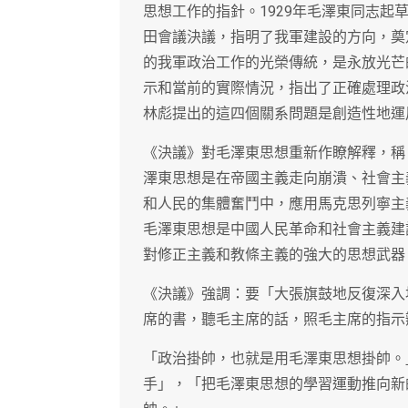
思想工作的指針。1929年毛澤東同志
田會議決議，指明了我軍建設的方向，奠
的我軍政治工作的光榮傳統，是永放光芒
示和當前的實際情況，指出了正確處理政
林彪提出的這四個關系問題是創造性地運
《決議》對毛澤東思想重新作瞭解釋，稱
澤東思想是在帝國主義走向崩潰、社會主
和人民的集體奮鬥中，應用馬克思列寧主
毛澤東思想是中國人民革命和社會主義建
對修正主義和教條主義的強大的思想武器
《決議》強調：要「大張旗鼓地反復深入
席的書，聽毛主席的話，照毛主席的指示
「政治掛帥，也就是用毛澤東思想掛帥。
手」，「把毛澤東思想的學習運動推向新