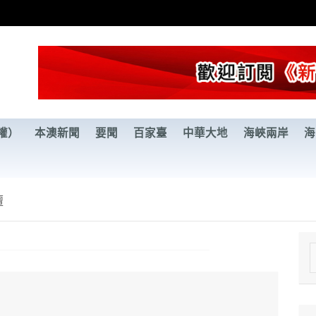
權）
本澳新聞
要聞
百家臺
中華大地
海峽兩岸
海
壇
e
a
r