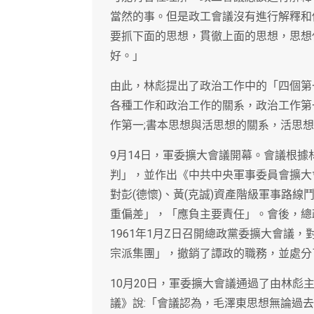
當然的事。但是政工會議沒有進行解釋和
要抓下面的思想，貫徹上面的思想，思想
好。」
由此，林彪提出了政治工作中的「四個第
各種工作和政治工作的關系，政治工作第
作第一;書本思想與活思想的關系，活思
9月14日，軍委擴大會議開幕。會議根
判」，並作出《中共中央軍事委員會擴大
對彭(德懷)、黃(克誠)資產階級軍事路
重偏差」，「應負主要責任」。會後，總政
1961年1月Z日召開總政黨委擴大會議
宗派集團」，撤銷了譚政的職務，並處分
10月20日，軍委擴大會議通過了由林
議》說:「會議認為，毛澤東思想無論過