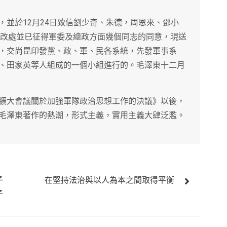
，並於12月24日致信劉少奇、朱德，周恩來、鄧小
修改處並已征得軍委及總政方面幾個同志的同意，現送
，交尚昆印發黨、政、軍、民各系統，先發軍事系
、田家英等人組成的一個小組進行的。毛澤東十二月
擴大會議關於加強軍隊政治思想工作的決議》以後，
毛澤東著作的熱潮，形式主義，實用主義大肆泛濫。
子
在堅持法治與以人為本之間取得平衡
子