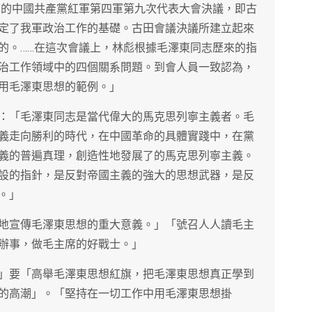
起草的中國共產黨紅軍第四軍第九次代表大會決議，即古
定了我軍政治工作的基礎。古田會議決議所建立起來
的。……在這次會議上，林彪根據毛澤東同志歷來的指
治工作領域中的四個關系問題。到會人員一致認為，
用毛澤東思想的範例。」
：「毛澤東同志是當代偉大的馬克思列寧主義者。毛
義走向勝利的時代，在中國革命的具體實踐中，在黨
義的普遍真理，創造性地發展了的馬克思列寧主義。
設的指針，是反對帝國主義的強大的思想武器，是反
。」
地宣傳毛澤東思想的重大意義。」「號召人人讀毛主
辦事，做毛主席的好戰士。」
」要「高舉毛澤東思想紅旗，把毛澤東思想真正學到
的高潮」。「堅持在一切工作中用毛澤東思想掛