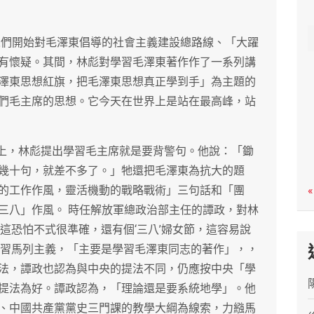
c
h
。人們開始對毛澤東倡導的社會主義建設總路線、「大躍
有懷疑。其間，林彪對學習毛澤東著作作了一系列講
澤東思想紅旗，把毛澤東思想真正學到手」為主題的
們毛主席的思想。它今天在世界上是站在最高峰，站
議上，林彪提出學習毛主席就是要背警句。他說：「鋤
幾十句，就差不多了。」牠還把毛澤東為抗大的題
的工作作風，靈活機動的戰略戰術」三句話和「團
«
三八」作風。 時任解放軍總政治部主任的譚政，對林
這恐怕不式很準確，還有個‘三八’婦女節，這容易說
學習馬列主義，「主要是學習毛澤東同志的著作」，，
法，譚政也認為與中央的提法不同，仍應按中央「學
提法為好。譚政認為，「理論還是要系統地學」。他
、中國共產黨黨史三門課的教學大綱為線索，力繈馬