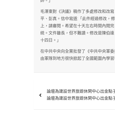
帥。」
毛澤東對《決議》稿作了多處修改和改寫
平、彭真。信中寫道:「此件經過修改，
上，請審閱。希望在十天左右時間內閱完
統。文件雖長，但不難讀。修改是陳伯達
十四日。」
在中共中央向全黨批發了《中共中央軍委
由軍隊到地方很快掀起了全國範圍內學習
文
論壇為建設世界旅遊休閑中心出金點
章
論壇為建設世界旅遊休閑中心出金點
導