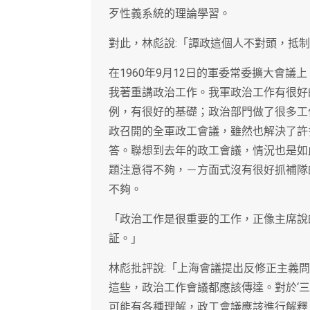
歹性義系統的理論學習。
對此，林彪說:「譚政這個人不對頭，抵
在1960年9月12日的軍委常委擴大會
我著重講政治工作。我軍政治工作有很好
例，有很好的基礎；政治部門做了很多工
政召開的全軍政工會議，雖然也解決了許
答。聯想到去年的政工會議，情況也是如
題注意得不夠，－方面式沒有很好抓補隊
不夠。
「政治工作是很重要的工作，正像主席說
証。」
林彪批評說:「上海會議提出反修正主義問
這些，政治工作會議都應該傳達。對於‘三八
可能有各種理解，政工會議應該進行解釋