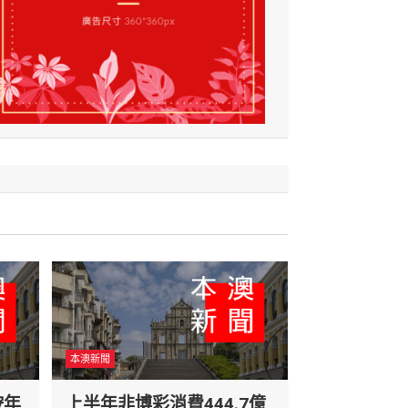
本澳新聞
按年
上半年非博彩消費444.7億