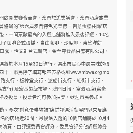
c
h
門飲食業聯合商會、澳門旅遊業議會、澳門酒店旅業
協辦的“第六屆澳門特色光榮榜 – 創意蛋糕裝飾”店
後，十間票數最高的入選店舖將進入最後評選，10名
子咖啡台式蛋糕、自由咖啡、沙度娜、東望洋餅
、檸檬車露、怡文軒台式餅店、金至尊食品供應有限公司。
選將於本月15至30日進行，選出市民心中最美味的蛋
市民除了填寫報章表格或到www.mbwa.org.mo
馬路支行、板樟堂支行、渡船街支行、紅街市支行、
«
支行) 及宏基超級市場、澳門日報、富豪酒店(富豪
表格及投票，投票者均可參加抽獎，歡迎市民參加。
動。今次“創意蛋糕裝飾”店鋪評選活動展開以來反應
名的店鋪近20間。最後獲入選的10間店鋪將於10月4
飾表演賽，由評選委員會評分，委員會評分佔評選總分