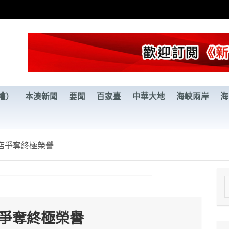
權）
本澳新聞
要聞
百家臺
中華大地
海峽兩岸
海
店爭奪終極榮譽
e
a
店爭奪終極榮譽
r