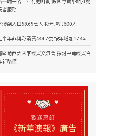
新一輪長者十年行動計劃 設四專責小組推動
長者服務
本澳總人口68.65萬人 按年增加600人
上半年非博彩消費444.7億 按年增加17.4%
灣區葡西語國家經貿交流會 探討中葡經貿合
作新路徑