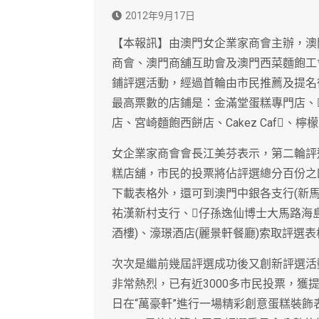
2012年9月17日
【本報訊】由澳門女企業家商會主辦，澳
商會、澳門商舖互助會及澳門西菜麵飽工會
鋪評選活動，經過首輪由市民推薦及提名
最高票數的店鋪是：金滿堂蛋糕專門店、
店、宮崎麵飽西餅店、Cakez Caf
女企業家商會會長江美芬表示，第二輪評
糕店舖，市民的投票將佔評選總分百份之四十，
下載表格外，還可到澳門中銀各支行(新
祐漢新村支行、仔孫逸仙博士大馬路海島
酒樓)、濠璟酒店(麗景軒餐廳)索取評選
次次是繼前幾屆評選成功後又創新評選活
非常熱烈，已有近3000多市民投票，獲提
日在“萬豪軒”進行一場精彩創意蛋糕裝