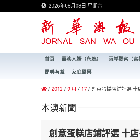
Skip
2026年08月08日 星期六
to
content
新華澳報
首頁
華澳人語（永逸）
兩岸觀察（富
開卷有益
家庭醫藥
2012
9 月
17
創意蛋糕店鋪評選 十
本澳新聞
創意蛋糕店鋪評選 十