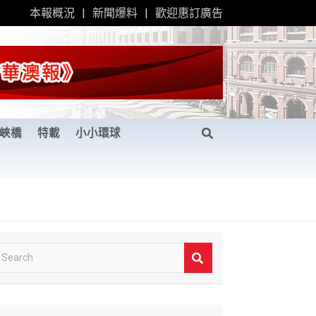
本報概況
新聞爆料
歡迎惠訂廣告
峽橋
特載
小小環球
S