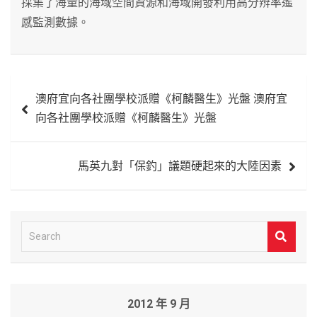
採集了海量的海域空間資源和海域開發利用高分辨率遙
感監測數據。
文
澳府宜向各社團學校派贈《柯麟醫生》光盤 澳府宜
章
向各社團學校派贈《柯麟醫生》光盤
導
覽
馬英九對「保釣」議題硬起來的大陸因素
S
e
a
r
2012 年 9 月
c