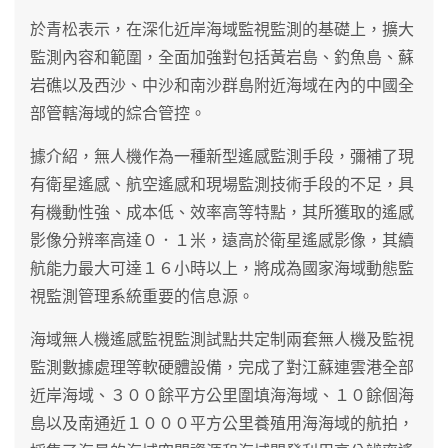
於青松表示，在深化近岸海域監視監測的基礎上，擴大
監測內容和範圍，全面加強對包括黃岩島、釣魚島、蘇
岩礁以及西沙、中沙和南沙群島附近海域在內的中國全
部管轄海域的綜合管控。
據介紹，無人機作為一種新型遙感監測手段，彌補了現
有衛星遙感、航空遙感和現場監測技術手段的不足，具
有機動性強、成本低、效率高等特點，其所獲取的遙感
影像分辨率高達０．１米，遠高於衛星遙感影像，其續
航能力最大可達１６小時以上，將成為國家海域動態監
視監測管理系統重要的信息源。
海域無人機遙感監視監測試點共定制兩套無人機及監視
監測數據處理等軟硬體設備，完成了對江蘇連雲港全部
近岸海域、３００餘平方公里圍填海海域、１０餘個海
島以及南通近１０００平方公里養殖用海海域的航拍，