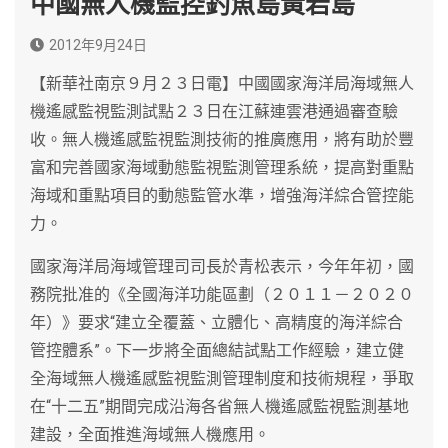
中國無人機監控釣魚島黃岩島
2012年9月24日
【新華社南京９月２３日電】中國國家海洋局海域無人
機遙感監視監測試點２３日在江蘇連雲港通過審查驗
收。無人機遙感監視監測技術的推廣應用，將有助於豐
富和完善國家海域動態監視監測管理系統，提高對重點
海域和重點項目的動態監管水準，增強海洋綜合管控能
力。
國家海洋局海域管理司司長於青松表示，今年年初，國
務院批准的《全國海洋功能區劃（２０１１－２０２０
年）》要求“建立全覆蓋、立體化、高精度的海洋綜合
管控體系”。下一步將全面總結試點工作經驗，建立健
全海域無人機遙感監視監測管理制度和技術規程，爭取
在“十二五”期間完成沿海各省無人機遙感監視監測基地
建設，全面推進海域無人機應用。