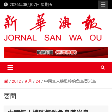
Skip
2026年08月07日 星期五
to
content
新華澳報
2012
9 月
24
中國無人機監控釣魚島黃岩島
要聞