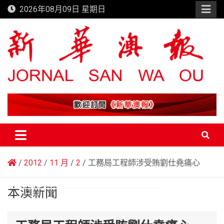
Skip
2026年08月09日 星期日
to
content
新華澳報
2012
11 月
2
工務局工程師涉受賄劉仕堯痛心
本澳新聞