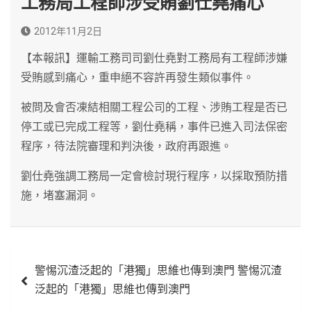
工務局工程師涉受賄劉仕堯痛心
2012年11月2日
【本報訊】運輸工務司司劉仕堯對工務局有工程師涉嫌
受賄感到痛心，重申絕不容許再發生類似事件。
被問及會否凍結相關工程公司的工程、涉賄工程是否已
停工或已完成工程等，劉仕堯稱，事件已進入司法保密
程序，待法院審理和判決後，政府再跟進。
劉仕堯強調工務局一定會檢討現行程序，以採取預防措
施，堵塞漏洞。
文
警惕沉渣泛起的「港獨」思維也傳到澳門 警惕沉渣
章
泛起的「港獨」思維也傳到澳門
導