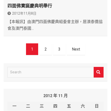
四面佛寶誕慶典明舉行
2012年11月8日
【本報訊】由澳門四面佛慶典組委會主辦，居澳泰僑協
會及澳門泰國…
文
1
2
3
Next
章
導
覽
S
e
a
r
2012 年 11 月
c
h
一
二
三
四
五
六
日