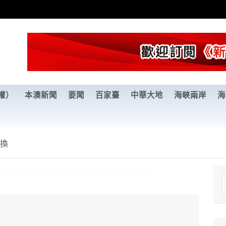
權）
本澳新聞
要聞
百家臺
中華大地
海峽兩岸
海
輪換
e
a
r