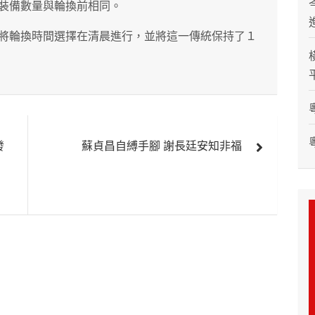
裝備數量與輪換前相同。
將輪換時間選擇在清晨進行，並將這一傳統保持了１
發
蘇貞昌自縛手腳 謝長廷安知非福