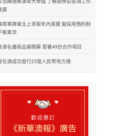
岑浩輝視察澳琴大學城 了解開學前各項工作
進展
橫琴單牌車北上爭取年內落實 擬採用預約制
平衡車流
粵澳名優商品展開幕 簽署49份合作項目
粵在澳成功發行25億人民幣地方債