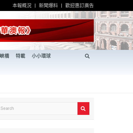
本報概況
新聞爆料
歡迎惠訂廣告
峽橋
特載
小小環球
S