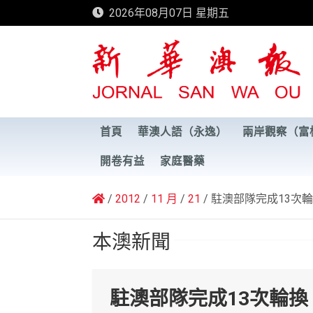
Skip
2026年08月07日 星期五
to
content
新華澳報
首頁
華澳人語（永逸）
兩岸觀察（富
開卷有益
家庭醫藥
2012
11 月
21
駐澳部隊完成13次
本澳新聞
駐澳部隊完成13次輪換