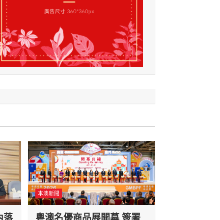
本澳新聞
內落
粵澳名優商品展開幕 簽署