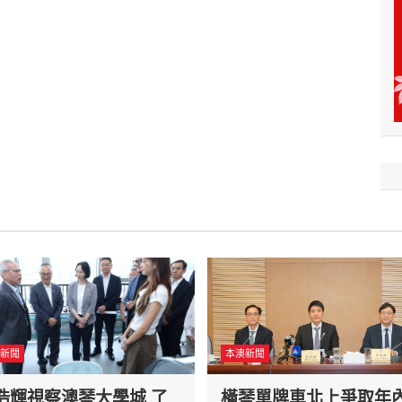
新聞
本澳新聞
浩輝視察澳琴大學城 了
橫琴單牌車北上爭取年