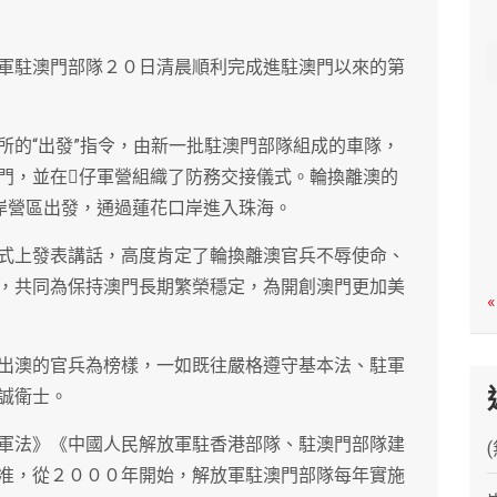
c
h
軍駐澳門部隊２０日清晨順利完成進駐澳門以來的第
所的“出發”指令，由新一批駐澳門部隊組成的車隊，
門，並在仔軍營組織了防務交接儀式。輪換離澳的
岸營區出發，通過蓮花口岸進入珠海。
式上發表講話，高度肯定了輪換離澳官兵不辱使命、
，共同為保持澳門長期繁榮穩定，為開創澳門更加美
«
出澳的官兵為榜樣，一如既往嚴格遵守基本法、駐軍
誠衛士。
軍法》《中國人民解放軍駐香港部隊、駐澳門部隊建
准，從２０００年開始，解放軍駐澳門部隊每年實施