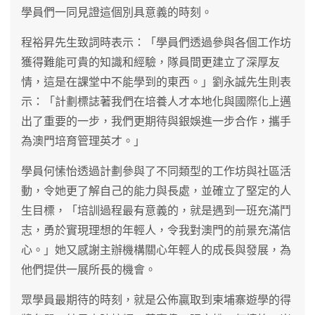
學員們一同見證這個別具意義的時刻。
程裕昇先生致詞時表示：「學員們透過參與各個工作坊
獲得難能可貴的知識和經驗，隊員間更建立了深厚友
情，這是在課堂中不能學到的東西。」劉永誠先生則表
示：「計劃標誌著我們在培養人才本地化與國際化上邁
出了重要的一步，我們更期待與銀娛進一步合作，攜手
為澳門培育管理英才。」
學員何愫怡透過計劃參與了不同類型的工作坊與社區活
動，令她更了解自己的能力與長處，並確立了堅定的人
生目標，「培訓過程最有意義的，就是遇到一班充滿鬥
志，勇於實現理想的年輕人，令我對澳門的前景充滿信
心。」她又感謝主辦機構關心年輕人的成長與發展，為
他們提供一展所長的機會。
眾學員最期待的時刻，就是公佈贏取到柬埔寨遊學的得