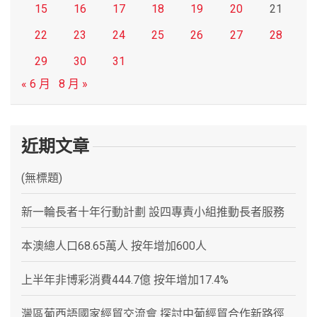
15
16
17
18
19
20
21
22
23
24
25
26
27
28
29
30
31
« 6 月
8 月 »
近期文章
(無標題)
新一輪長者十年行動計劃 設四專責小組推動長者服務
本澳總人口68.65萬人 按年增加600人
上半年非博彩消費444.7億 按年增加17.4%
灣區葡西語國家經貿交流會 探討中葡經貿合作新路徑