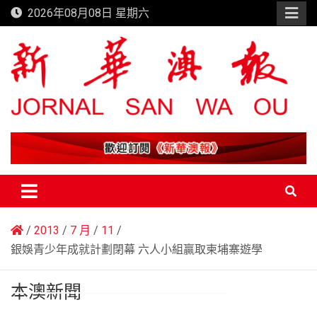
Skip
2026年08月08日 星期六
to
content
新華澳報
2013
7 月
11
銀娛青少年成就計劃閉幕 六人小組贏取柬埔寨遊學
本澳新聞