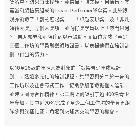
奬名單。結果由陳梓輝、黃嘉偉、張文權、何愫怡、岑
嘉誠和顏植豪組成的Dream Performer隊奪得。此外銀
娛亦頒發了「創意無限獎」、「卓越表現獎」及「非凡
領袖大獎」等個人獎項，並向得獎學員送上「澳門銀河
™」自助餐券和酒店住宿以示鼓勵。而每位完成了至少
三個工作坊的學員則獲頒贈證書，以表揚他們在培訓計
劃中付出的努力。
以18至25歲的年輕人為對象的「銀娛青少年成就計
劃」，透過多元化的培訓課程、集學習與分享於一身的
工作坊以及社會義務工作，協助參加者發掘個人潛能，
並建立團隊合作精神。第二期計劃吸引了逾 400名青少
年參加，其中近70名完成了至少三個工作坊的學員更組
隊參與終極比賽，角逐到柬埔寨交流學習的機會。
文