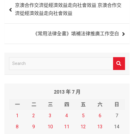
京澳合作交流從經濟效益走向社會效益 京澳合作交
章
流從經濟效益走向社會效益
導
覽
《常用法律全書》填補法律推廣工作空白
S
e
a
r
2013 年 7 月
c
h
一
二
三
四
五
六
日
1
2
3
4
5
6
7
8
9
10
11
12
13
14