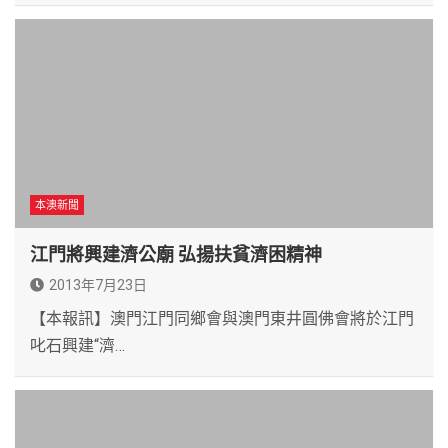
本澳新聞
江門將興建濟公廟 弘揚扶貧濟困精神
2013年7月23日
【本報訊】澳門江門同鄉會與澳門東井圓佛會將於江門
叱石興建“濟…