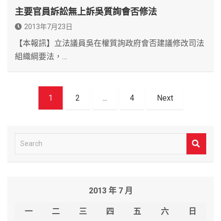
主要官員訴訟無上訴吳質詢會否修法
2013年7月23日
【本報訊】立法議員吳在權質詢政府會否建議修改司法
組織綱要法，…
文
1
2
...
4
Next
章
導
覽
S
e
a
r
2013 年 7 月
c
h
一
二
三
四
五
六
日