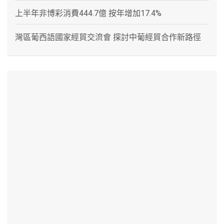
上半年非博彩消費444.7億 按年增加17.4%
灣區葡西語國家經貿交流會 探討中葡經貿合作新路徑