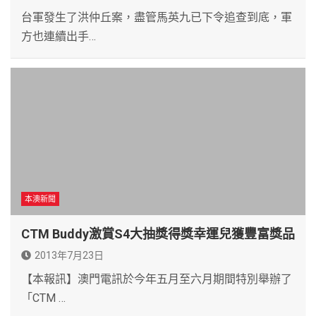
台軍發生了洪仲丘案，盡管馬英九已下令追查到底，軍
方也連續出手…
本澳新聞
CTM Buddy激賞S4大抽獎得獎幸運兒獲豐富獎品
2013年7月23日
【本報訊】澳門電訊於今年五月至六月期間特別舉辦了
「CTM …