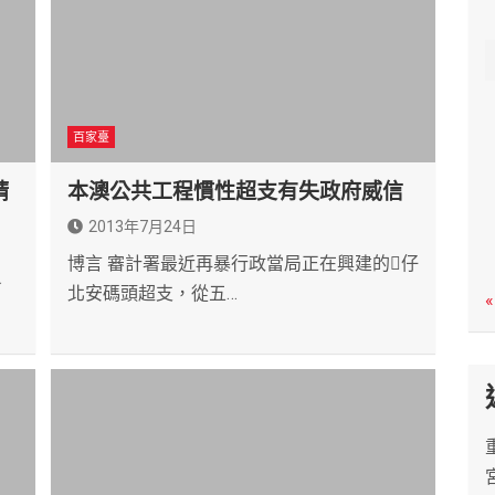
c
h
百家臺
請
本澳公共工程慣性超支有失政府威信
2013年7月24日
博言 審計署最近再暴行政當局正在興建的仔
了
北安碼頭超支，從五…
«