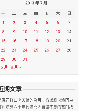
2013 年 7 月
一
二
三
四
五
六
日
1
2
3
4
5
6
7
8
9
10
11
12
13
14
15
16
17
18
19
20
21
22
23
24
25
26
27
28
29
30
31
 6 月
8 月 »
近期文章
重溫司打口摩天輪的歲月：音樂劇《澳門皇
宮》演繹六十年代澳門人自強不息的奮鬥故