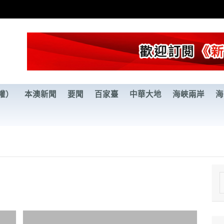
權）
本澳新聞
要聞
百家臺
中華大地
海峽兩岸
海
e
a
r