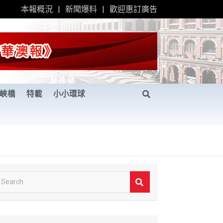
本報概況
新聞爆料
歡迎惠訂廣告
峽橋
特載
小小環球
S