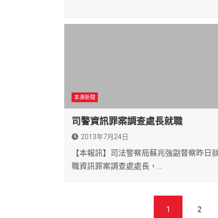
本澳新聞
司警資訊罪案調查處長就職
2013年7月24日
【本報訊】司法警察局蘇兆強副督察昨日
職資訊罪案調查處處長，…
文
1
2