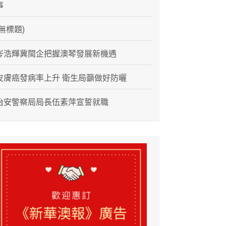
事
(無標題)
岑浩輝冀閩企把握澳琴發展新機遇
皮膚癌發病率上升 衛生局籲做好防曬
治安警察局局長伍素萍宣誓就職