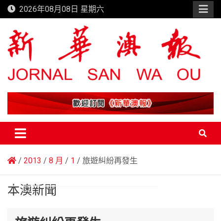
Skip
2026年08月08日 星期六
to
content
新華澳報
2013
8 月
1
旅遊糾紛再發生
本澳新聞