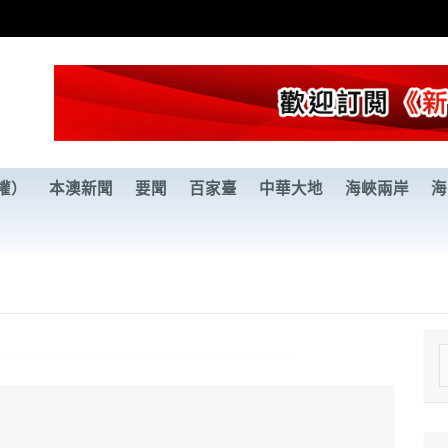
權）
本澳新聞
要聞
百家臺
中華大地
海峽兩岸
海
e
a
r