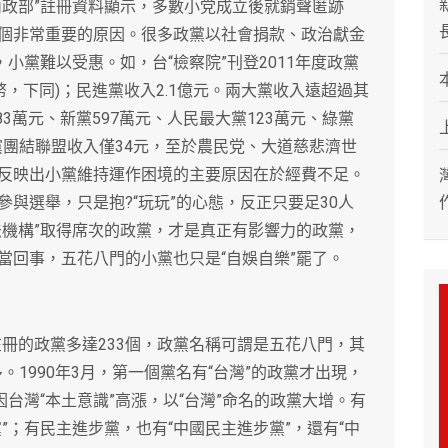
內政部”註冊資料顯示，多數小党成立後就銷聲匿跡
個非常重要的原因。很多政黨以社會捐款、政治獻金
小黨難以受惠。如，台“檢察院”刊登2011年度政黨
幣，下同)；民進黨收入2.1億元。兩大黨收入遠超過其
83萬元、新黨597萬元、人民最大黨123萬元、綠黨
無黨團結聯盟收入僅34元，至於農民党、大道慈悲濟世
反映出小黨維持運作困境的主要原因在於經費不足。
與選舉，只是抱?“玩玩”的心態，反正只要足30人
法機構”取得席次的政黨，才是真正有影響力的政黨，
當回事，五花八門的小黨也只是“自娛自樂”罷了。
冊的政黨多達233個，政黨名稱可謂是五花八門，其
多。1990年3月，第一個黨名有“台灣”的政黨才出現，
因台灣“本土意識”高漲，以“台灣”命名的政黨大增。有
”；有民主進步黨，也有“中國民主進步黨”，還有“中