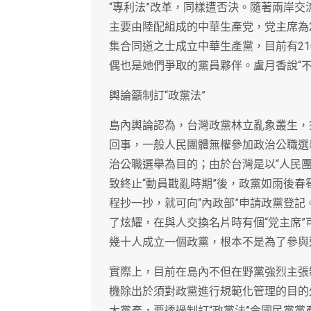
“專利法”改革，同樣遭否決。隨著兩岸
主要由陸配組成的中華生產党，党主席為2
集合同道之士成立中華生產黨，目前有21
偶也是她們爭取的黨員夥伴。盧月香說“
輿論籲制訂“政黨法”
島內輿論認為，台灣政黨林立亂象叢生，
回事，一般人民團體無權參加政治公職選
治公職選舉為目的；由於台灣是以“人民
致終止“動員戡亂時期”後，政黨如雨後春
程抄一抄，就可向“內政部”申請政黨登
了炫耀，在與人交換名片時有個“党主席”
幾十人成立一個政黨，根本不是為了參與
實際上，目前在島內不但在野黨強烈主張制
機除出於須對政黨進行規範化管理的目的外
大黨產，要透過制訂“政黨法”令國民黨黨