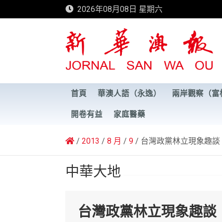
Skip
2026年08月08日 星期六
to
content
新華澳報
首頁
華澳人語（永逸）
兩岸觀察（富
開卷有益
家庭醫藥
2013
8 月
9
台灣政黨林立現象趣談
中華大地
台灣政黨林立現象趣談