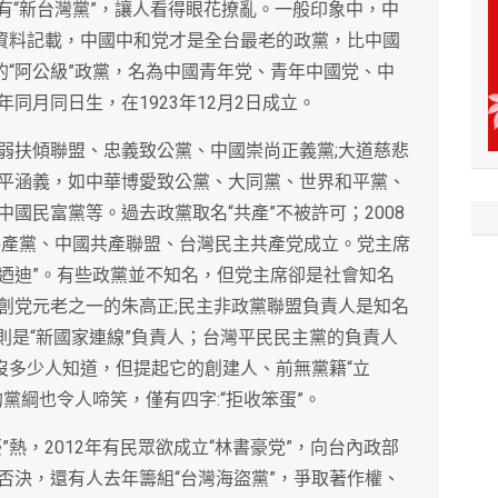
，也有“新台灣黨”，讓人看得眼花撩亂。一般印象中，中
據資料記載，中國中和党才是全台最老的政黨，比中國
的“阿公級”政黨，名為中國青年党、青年中國党、中
同月同日生，在1923年12月2日成立。
弱扶傾聯盟、忠義致公黨、中國崇尚正義黨;大道慈悲
平涵義，如中華博愛致公黨、大同黨、世界和平黨、
國民富黨等。過去政黨取名“共產”不被許可；2008
灣共產黨、中國共產聯盟、台灣民主共產党成立。党主席
甘迺迪”。有些政黨並不知名，但党主席卻是社會知名
創党元老之一的朱高正;民主非政黨聯盟負責人是知名
顯則是“新國家連線”負責人；台灣平民民主黨的負責人
沒多少人知道，但提起它的創建人、前無黨籍“立
黨綱也令人啼笑，僅有四字:“拒收笨蛋”。
熱，2012年有民眾欲成立“林書豪党”，向台內政部
否決，還有人去年籌組“台灣海盜黨”，爭取著作權、