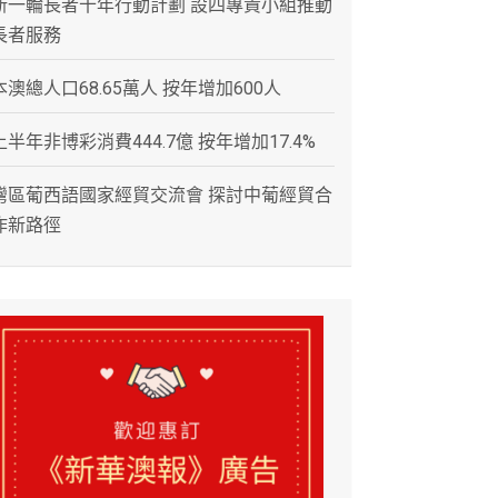
新一輪長者十年行動計劃 設四專責小組推動
長者服務
本澳總人口68.65萬人 按年增加600人
上半年非博彩消費444.7億 按年增加17.4%
灣區葡西語國家經貿交流會 探討中葡經貿合
作新路徑