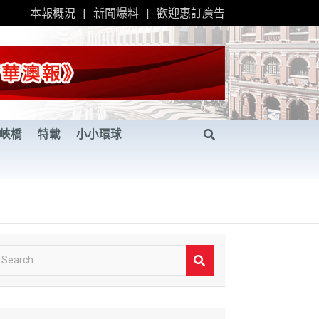
本報概況
新聞爆料
歡迎惠訂廣告
峽橋
特載
小小環球
S