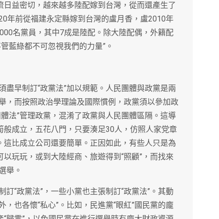
交流日益密切，越來越多陸配嫁到台灣，從而還產生了
0年前從福建永定縣嫁到台灣的盧月香，盧2010年
000名黨員，其中7成是陸配。除大陸配偶，外籍配
不管藍綠都不可忽視我們的力量”。
須盡早制訂“政黨法”加以規範。人民團體與政黨是兩
舉，而按照政治學理論及國際慣例，政黨須以參加政
團體法”管理政黨，混淆了政黨與人民團體區隔。這導
筍般成立，五花八門，只要湊足30人，仿照人家党章
記。這比成立公司還要簡單。正因如此，有些人只是為
可以玩玩，或到大陸經商、旅遊得到“照顧”，而找來
選舉。
訂“政黨法”，一些小黨也主張制訂“政黨法”。其動
，也各懷“私心”。比如，民進黨“眼紅”國民黨的龐
產“歸零”，以免國民黨在進行選舉時有龐大財政資源