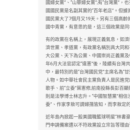
國婦女黨”、“山華婦女黨”;有“台灣黨”
國國民黨是名副其實的“百年老店”。但
國民黨大了7個月又19天。另有三個高齡
國中青黨，有意思的是，這三個政黨是同年
有的政黨在名稱上，展現正義氣息，如濟
濟世黨、孝道黨，有政黨名稱別具大同和
大公黨、天下為公黨、中國崇尚正義黨及中
年6月大法官認定“違憲”後，陸續有台
中，最特別的是“台灣國民党”主席名為“
人物。如中華社會民主黨負責人是民進党
歌手、前“立委”葉憲修;前南投縣長彭百
則是法學博士林志升。“中國智慧黨”相信
委”、作家李敖可謂婦孺皆知，而李敖定的
近年島內掀起一股美國職籃球明星“林書豪”
門申請備案遭以不符政黨設立宗旨等理由