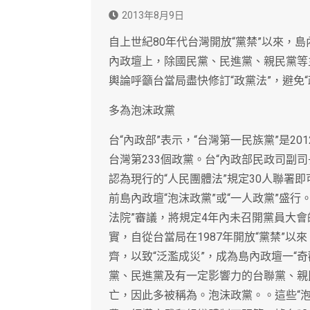
2013年8月9日
自上世紀80年代台灣開放“黨禁”以來，
內政壇上，除國民黨、民進黨、親民黨等
輿論呼籲台當局盡快修訂“政黨法”，避免
多為泡沫政黨
台“內政部”表示，“台灣第一民族黨”是2
台灣第233個政黨。台“內政部民政司副
認為現行的“人民團體法”規定30人聯署
前島內政壇“泡沫政黨”或“一人政黨”盛行
法院”審議，將規定4年內未召開黨員大
實，自從台當局在1987年開放“黨禁”
齊，以致“泛濫成災”，成為島內政壇一“
黨、民進黨及有一定影響力的台聯黨、親
亡，因此多被稱為。泡沫政黨。。這些“