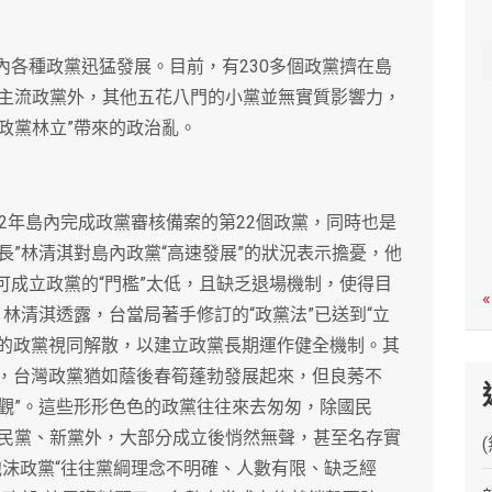
c
h
島內各種政黨迅猛發展。目前，有230多個政黨擠在島
主流政黨外，其他五花八門的小黨並無實質影響力，
“政黨林立”帶來的政治亂。
012年島內完成政黨審核備案的第22個政黨，同時也是
司長”林清淇對島內政黨“高速發展”的狀況表示擔憂，他
即可成立政黨的“門檻”太低，且缺乏退場機制，使得目
«
。林清淇透露，台當局著手修訂的“政黨法”已送到“立
會的政黨視同解散，以建立政黨長期運作健全機制。其
以來，台灣政黨猶如蔭後春筍蓬勃發展起來，但良莠不
奇觀”。這些形形色色的政黨往往來去匆匆，除國民
民黨、新黨外，大部分成立後悄然無聲，甚至名存實
泡沫政黨“往往黨綱理念不明確、人數有限、缺乏經