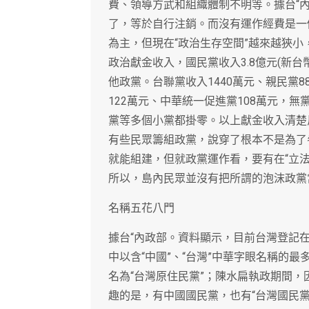
費、領導方武和組織體制不明等。據台“
了，等於自行注銷。而沒有運作經費是一
為主，但現在“政治生存空間”越來越狹小，
政治獻金收入，國民黨收入3.8億元(新台
他政黨。台聯黨收入1440萬元、親民黨8
122萬元、中華統一促進黨108萬元，
黨等多個小黨都掛零。以上獻金收入清楚
有些民眾籌組政黨，說穿了根本不是為了參
就能組建，但就政黨運作看，要有在“立
所以，島內民眾並沒有把所謂的泡沫政黨
名稱五花八門
據台“內政部。資料顯示，目前台灣登記在
中以含“中國”、“台灣”中華字眼名稱的最
名為“台灣原住民黨”；陳水扁執政期間，
趣的是，有中國國民黨，也有“台灣國民黨