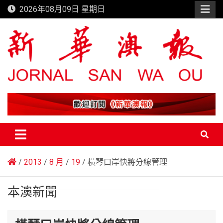
Skip
2026年08月09日 星期日
to
content
新華澳報
2013
8 月
19
橫琴口岸快將分線管理
本澳新聞