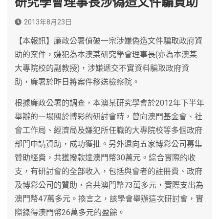
研究學會理事長涉偽造文件騙資助
2013年8月23日
【本報訊】廉政公署偵破一宗涉嫌偽造文件騙取政府資
助的案件，嫌犯為本澳某研究學會理事長(亦為本澳某
大專院校的副教授)，涉嫌遞交不實資料騙取政府資
助，廉署於昨日將案件移送檢察院。
根據廉政公署的調查，本澳某研究學會於2012年下半年
舉辦的一場關於博彩的研討會時，曾向澳門基金會、社
會工作局、經濟局及嫌犯所任職的大專院校等多個政府
部門申請資助，成功獲批。另外還向五家博彩公司募集
贊助經費，共獲撥款達澳門幣30萬元。綜合實際的收
支，有研討會的全部收入，包括與會者的註冊費、政府
及博彩公司的贊助，合共澳門幣73萬多元，實際支出為
澳門幣47萬多元。換言之，該學會舉辦這次研討會，實
際錄得澳門幣26萬多元的盈餘。