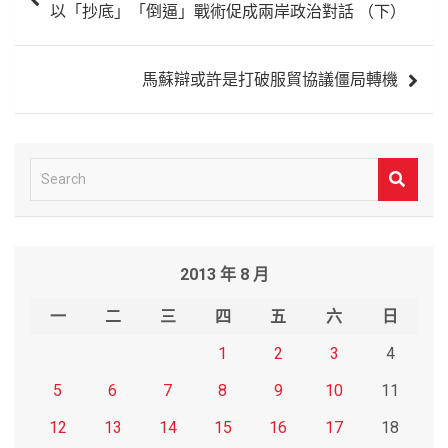
以「抄底」「倒逼」戰術促成兩岸政治對話 （下）
導
覽
馬蘇辯或許是打破服貿協議僵局轉機
S
e
a
r
2013 年 8 月
c
h
一
二
三
四
五
六
日
1
2
3
4
5
6
7
8
9
10
11
12
13
14
15
16
17
18