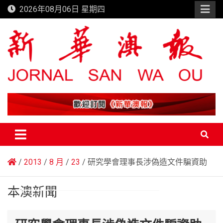
Skip
2026年08月06日 星期四
to
content
新華澳報
2013
8 月
23
研究學會理事長涉偽造文件騙資助
本澳新聞