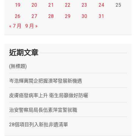
19
20
21
22
23
24
25
26
27
28
29
30
31
« 7 月
9 月 »
近期文章
(無標題)
岑浩輝冀閩企把握澳琴發展新機遇
皮膚癌發病率上升 衛生局籲做好防曬
治安警察局局長伍素萍宣誓就職
28個項目列入新批非遺清單