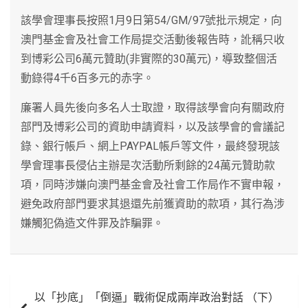
該學會理事長按照1月9日第54/GM/97號批示規定，向
澳門基金會及社會工作局提交活動後報告時，訛稱只收
到博彩公司6萬元贊助(非實際的30萬元)，導致整個活
動錄得4千6百多元的赤字。
廉署人員先後向多名人士取證，取得該學會向有關政府
部門及博彩公司的資助申請資料，以及該學會的會議記
錄、銀行帳戶、網上PAYPAL帳戶等文件，最終發現該
學會理事長侵佔主辦是次活動所剩餘的24萬元贊助款
項，同時涉嫌向澳門基金會及社會工作局作不實申報，
避免政府部門要求其退還先前獲資助的款項，其行為涉
嫌觸犯偽造文件罪及詐騙罪。
文
以「抄底」「倒逼」戰術促成兩岸政治對話 （下）
章