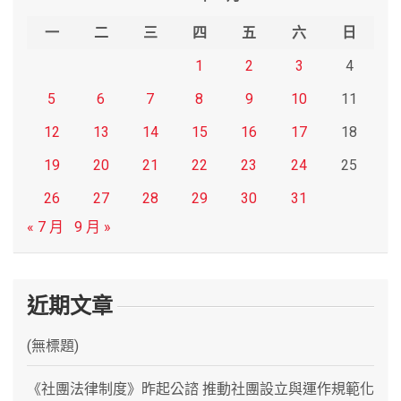
h
一
二
三
四
五
六
日
1
2
3
4
5
6
7
8
9
10
11
12
13
14
15
16
17
18
19
20
21
22
23
24
25
26
27
28
29
30
31
« 7 月
9 月 »
近期文章
(無標題)
《社團法律制度》昨起公諮 推動社團設立與運作規範化