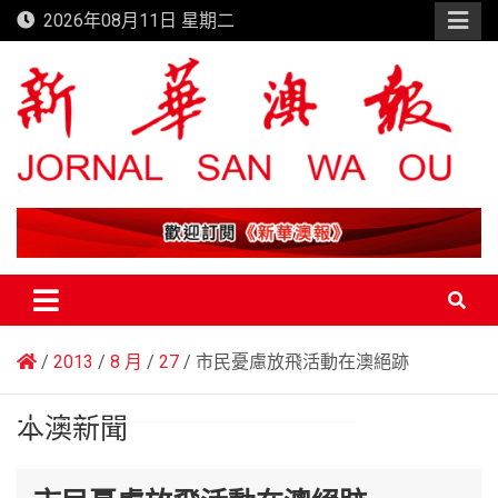
Skip
2026年08月11日 星期二
to
content
新華澳報
2013
8 月
27
市民憂慮放飛活動在澳絕跡
本澳新聞