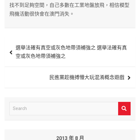
找不到足夠空間，自己多數在工業地盤放飛，相信模型
飛機活動很快會在澳門消失。
文
選舉法確有真空或灰色地帶須補強之 選舉法確有真
章
空或灰色地帶須補強之
導
覽
民進黨趁機搏懵大玩混淆概念遊戲
S
e
a
r
2013 年 8 月
c