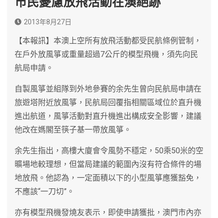
市民憂慮放飛活動在澳絕跡
2013年8月27日
【本報訊】本澳上空所有放飛活動都受民航條例管制，
在戶外放風箏或重量超過7公斤的模型飛機，須先向民
航局申請。
自製風箏並組隊到外地參賽的余先生曾向民航局申請在
旅遊塔附近放風箏，民航局回覆指相關區域位於直升機
進出航道，風箏活動對直升機進出構成安全影響，建議
他改在媽閣至筷子基一帶放風箏。
余先生指出，高樓大廈會令風勢不穩定，50乘50米的空
曠場地較理想，但當局建議的範圍內沒有符合條件的場
地放飛。他認為，一定面積以下的小型風箏應獲豁免，
不應該“一刀切”。
亦有模型飛機發燒友表示，即使申請獲批，澳門市內亦