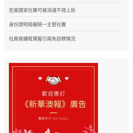
危害國安社團可被消滅不得上訴
身份證明局擬統一主管社團
社屋商鋪租賃擬引兩免招標情況