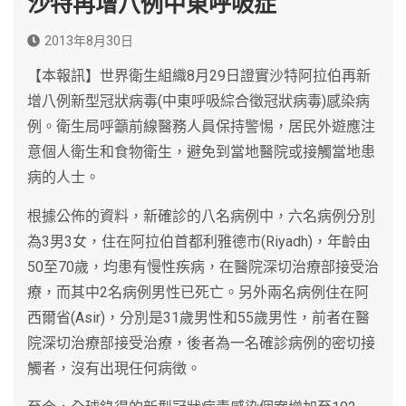
沙特再增八例中東呼吸症
2013年8月30日
【本報訊】世界衛生組織8月29日證實沙特阿拉伯再新
增八例新型冠狀病毒(中東呼吸綜合徵冠狀病毒)感染病
例。衛生局呼籲前線醫務人員保持警惕，居民外遊應注
意個人衛生和食物衛生，避免到當地醫院或接觸當地患
病的人士。
根據公佈的資料，新確診的八名病例中，六名病例分別
為3男3女，住在阿拉伯首都利雅德市(Riyadh)，年齡由
50至70歲，均患有慢性疾病，在醫院深切治療部接受治
療，而其中2名病例男性已死亡。另外兩名病例住在阿
西爾省(Asir)，分別是31歲男性和55歲男性，前者在醫
院深切治療部接受治療，後者為一名確診病例的密切接
觸者，沒有出現任何病徴。