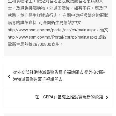
生和食物衛生，避免到當地區院或接觸當地患病的人
士，及避免接觸動物。外遊回澳後，如有不適，應及早
就醫，並向醫生詳述旅行史。 有關中東呼吸綜合徵冠狀
病毒的詳細資料, 可查閱衛生局網站(中文
http://www.ssm.gov.mo/portal/csr/ch/main.aspx，葡文
http://www.ssm.gov.mo/Portal/csr/pt/main.aspx) 或致
電衛生局熱線28700800查詢。
文
從外交部駐港特派員警告夏千福說開去 從外交部駐
章
港特派員警告夏千福說開去
導
覽
在「CEPA」基礎上推動實現新的飛躍