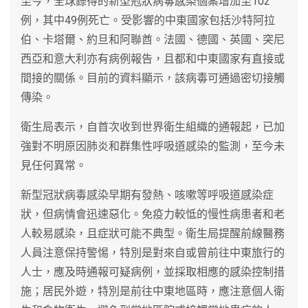
至今，全球錄得的新型冠狀病毒感染個案增加至102
例，其中49例死亡。受影響的中東國家包括沙特阿拉
伯、卡塔爾、約旦和阿聯酋。法國、德國、英國、突尼
西亞和意大利亦有病例報告，且都和中東國家有直接或
間接的關係。目前的資料顯示，該病毒可通過密切接觸
傳染。
衛生局表示，自首次收到世界衛生組織的通報起，已加
強對不明原因肺炎和群集性呼吸道感染的監測，至今未
見任何異常。
新型冠狀病毒感染早期有發熱、咳嗽等呼吸道感染症
狀，但病情會迅速惡化。免疫力較怟的慢性病患者和老
人較易感染，且症狀可能不典型。衛生局提醒前線醫務
人員注意保持警惕，特別是對來自或曾前往中東旅行的
人士，應及時通報可疑病例，並採取相應的感染控制措
施；居民外遊，特別是前往中東地區時，應注意個人衛