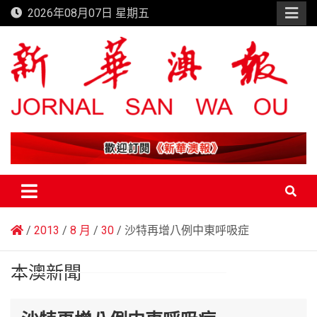
Skip
2026年08月07日 星期五
to
content
新華澳報
2013
8 月
30
沙特再增八例中東呼吸症
本澳新聞