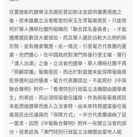
在實施新的選舉法及選民登記辦法並提供優惠措施之
後，原來雄霸立法會殿堂的宋玉生等葡裔居民，只能依
附於華人傳統社團所組織的「聯合提名委員會」，才能
適應選民數目大量增加，而且華人選民佔較大比例的新
形勢，並有機會獲選。此一情況，引發葡方代表團的憂
慮。他們擔心，在中國政府對澳門恢復行使主權、實行
「澳人治澳」之後，立法會的選舉，華人傳統社團不再
「照顧提攜」葡裔居民，而出於對直選未能保障葡裔居
民參選利益的懮慮，葡方代表團提出，不能照抄《中英
聯合聲明》附件一「香港特別行政區立法機關由選舉產
生」的表述，而必須保留委任議席，作為倘是葡裔居民
未能透過選舉而進入立法會時，由未來特首適當委任葡
裔居民出任議員的「保障方式」。中方代表團接納了這
一要求，因而《中葡聯合聲明》附件一有關立法會的部
分，就表述為「澳門特別行政區立法機關由當地人組