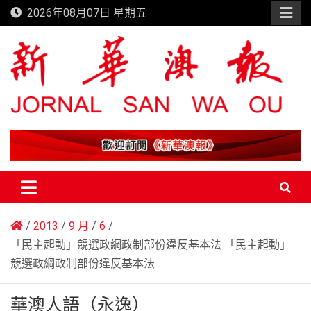
Skip
2026年08月07日 星期五
to
content
新華澳報
2013
9 月
6
「民主起動」競選政綱政制部份違反基本法 「民主起動」
競選政綱政制部份違反基本法
華澳人語（永逸）