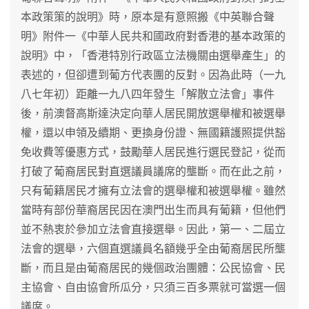
本政策策的說明》時，原本是有意照搬《中英聯合聲
明》附件一《中華人民共和國政府對香港的基本政策的
說明》中，「香港特別行政區立法機關由選舉產生」的
表述的，但卻遭到葡方代表團的反對。因為此時（一九
八七年初）距離一九八四年發生「解散立法會」事件
後，前澳督高斯達決定向華人居民開放選舉權和被選舉
權，還以申領及續期、更換身份證、無國籍護照提供豁
免收費等優惠方式，鼓勵華人居民進行選民登記，從而
打破了葡裔居民對直選議員議席的壟斷。而在此之前，
只有葡籍居民才擁有立法會的選舉權和被選舉權。雖然
當時有部份華裔居民因在澳門出生而具有葡籍，但他們
並不熱衷於參加立法會直接選舉。因此，第一、二屆立
法會的選舉，六個直選議員名額幾乎全由葡裔居民所壟
斷，而且是由葡裔居民的幾個政治團體：公民協會、民
主協會、自由協會所瓜分，只須三百多票就可當選一個
議席。