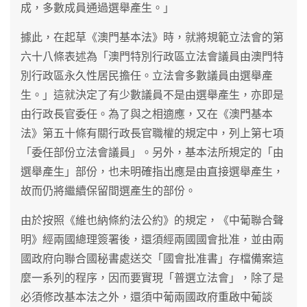
成，多數成員通過選舉產生。」
據此，在起草《澳門基本法》時，就將規範立法會的第
六十八條表述為「澳門特別行政區立法會議員由澳門特
別行政區永久性居民擔任。立法會多數議員由選舉產
生。」這就決定了有少數議員不是由選舉產生，亦即是
由行政長官委任。為了與之相適應，又在《澳門基本
法》第五十條有關行政長官職權的規定中，列上第七項
「委任部份立法會議員」。另外，基本法所規定的「由
選舉產生」部份，也未明確指出應是由直接選舉產生，
故而仍將繼續保留間選產生的部份。
由於按照《維也納條約法公約》的規定，《中葡聯合聲
明》經兩國總理簽署後，還須經兩國國會批准，並由兩
國政府向聯合國秘書處送交「國會批准書」存檔備案這
麼一系列的程序，因而要實現「普選立法會」，除了是
必須修改基本法之外，還須中葡兩國政府重啟中葡談