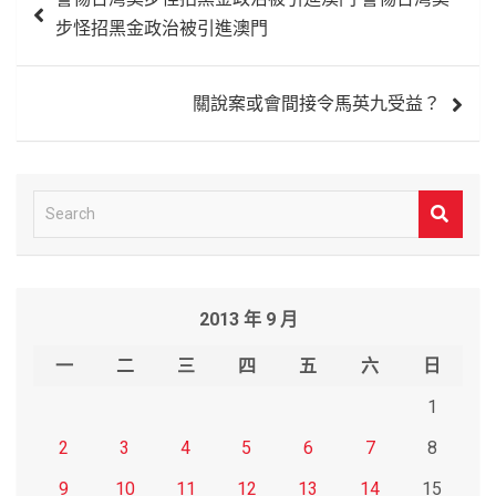
章
步怪招黑金政治被引進澳門
導
覽
關說案或會間接令馬英九受益？
S
e
a
r
2013 年 9 月
c
h
一
二
三
四
五
六
日
1
2
3
4
5
6
7
8
9
10
11
12
13
14
15