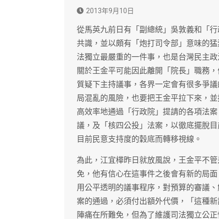
2013年9月10日
從馬英九前日有「副總統」吳敦義和「行
共識，並以頗有「炮打司令部」意味的猛
法獨立最嚴重的一件事，也是台灣民主政
關於王金平可能因此離開「院長」職務，
質疑下主持議事，各界一定會有很多爭議
局混亂的風險，也要把王金平拉下來，並
高效率地通過「行政院」提請的各項法案
議，及「核四公投」法案，以徹底擺脫目
目前民意支持度的穀底而轉移視線。
為此，江宜樺昨日就放風說，王金平不管
免，他有信心在這事件之後會有新的局面
用公平透明的議事程序，對預算的審議、
案的通過，必須付出額外代價，「這種新
陣痛在所難免，但為了維護司法獨立公正性