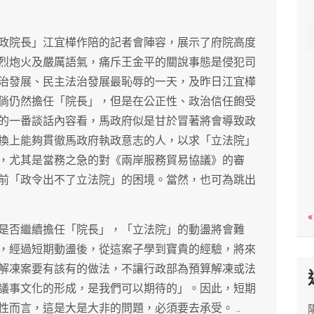
c
h
政院長」江宜樺作陪的記者會陣容，展示了府院高度
烈炮火及嚴厲語氣，痛斥王金平的關說事態是侵犯司
治發展、民主法治發展最恥辱的一天，及昨日江宜樺
倘仍然擔任「院長」，但是在公正性、政治信任飽受
的一番談話內容看，馬政府似是甘於冒著將會導致政
換上能夠貫徹馬政府執政意志的人，以求「立法院」
，尤其是當務之急的對《兩岸服務貿易協議》的審
前「政令出不了立法院」的困境。當然，也可為跳出
«
是否繼續擔任「院長」，「立法院」的動盪將會難
，經過短期動盪後，從這案子學到寶貴的經驗，將來
解凍案要有該有的做法，不讓行政部為預算解凍或法
議事文化的形成，是我們可以期待的」。因此，短期
而言，這是大是大非的問題，必須要去承受。 ..