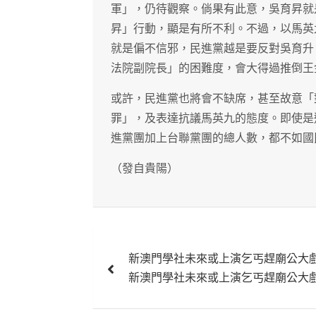
軍」，仍待觀察。倘果有此意，吳育昇就
昇」行動，顯是有所不利。不過，以馬英
就是偏不信邪，民進黨越是要反對吳育升
法院副院長」的困難度，會大得過推倒王
或許，民進黨也將會不缺席，甚至故意「
罪」，及表達抗議馬英九的態度。即使是
進黨團加上台聯黨團的總人數，都不如國
（發自貴陽）
文
新澳門學社未來或上演乞丐趕廟公大
章
新澳門學社未來或上演乞丐趕廟公大
導