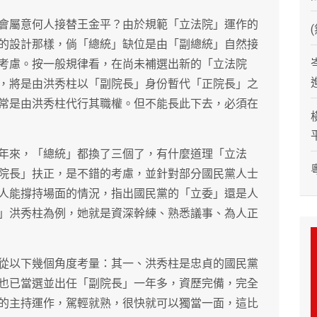
會屬意何人接替王金平？由於規範「立法院」運作的
的設計那樣，倘「總統」缺位是由「副總統」自然接
考慮。按一般規律看，在尚未補選出新的「立法院
，將是由洪秀柱以「副院長」身份暫代「正院長」之
常是由洪秀柱代行其職權。但不能長此下去，必須在
年來，「總統」都換了三個了，有什麼道理「立法
院長」扶正，是不錯的考慮，並針對部分國民黨人士
人能撐持場面的情況，指出國民黨的「立委」還是人
」洪秀柱為例，她就是資深幹練、熟悉議事、為人正
從以下幾個角度考量：其一、洪秀柱是忠貞的國民黨
也已當選並出任「副院長」一年多，資歷完備，完全
的主持運作，駕輕就熟，很快就可以獨當一面，這比