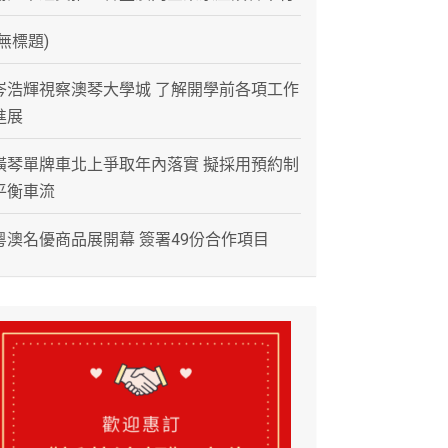
(無標題)
岑浩輝視察澳琴大學城 了解開學前各項工作
進展
橫琴單牌車北上爭取年內落實 擬採用預約制
平衡車流
粵澳名優商品展開幕 簽署49份合作項目