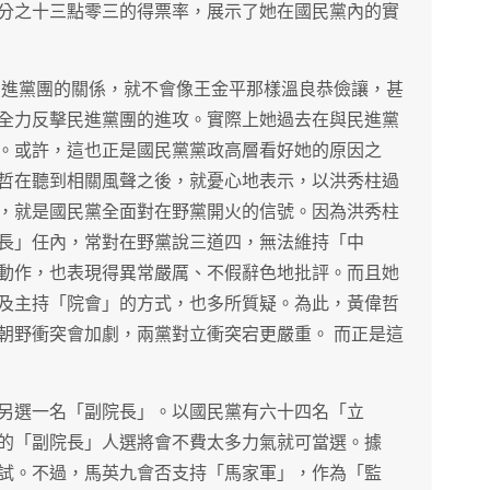
分之十三點零三的得票率，展示了她在國民黨內的實
民進黨團的關係，就不會像王金平那樣溫良恭儉讓，甚
全力反擊民進黨團的進攻。實際上她過去在與民進黨
。或許，這也正是國民黨黨政高層看好她的原因之
哲在聽到相關風聲之後，就憂心地表示，以洪秀柱過
，就是國民黨全面對在野黨開火的信號。因為洪秀柱
長」任內，常對在野黨說三道四，無法維持「中
動作，也表現得異常嚴厲、不假辭色地批評。而且她
及主持「院會」的方式，也多所質疑。為此，黃偉哲
朝野衝突會加劇，兩黨對立衝突宕更嚴重。 而正是這
另選一名「副院長」。以國民黨有六十四名「立
的「副院長」人選將會不費太多力氣就可當選。據
試。不過，馬英九會否支持「馬家軍」，作為「監