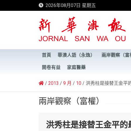
Skip
2026年08月07日 星期五
to
content
新華澳報
首頁
華澳人語（永逸）
兩岸觀察（富
開卷有益
家庭醫藥
2013
9 月
10
洪秀柱是接替王金平
兩岸觀察（富權）
洪秀柱是接替王金平的