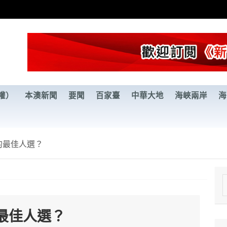
權）
本澳新聞
要聞
百家臺
中華大地
海峽兩岸
海
的最佳人選？
e
a
最佳人選？
r