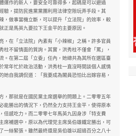
體運作的新人，要安全可靠得多，起碼是可以避過
經驗，提防民進黨黨團利用法律空隙玩弄手段。其
辣，做事當機立斷，可以提升「立法院」的效率，較
就正是馬英九要拉下王金平的主要原因。
亮，在「立法院」內素有「小辣椒」之稱。許多官員
秀柱不留情面的質詢。其實，洪秀柱不僅會「罵」，
流。在第二屆「立委」任內，她總共為其所在選區臺
於常年忙於政治活動，洪秀柱一直沒時間談個人感情
的她自我調侃道：「我要成為閣員恐怕比出嫁容易，
方，那就是在國民黨主席選舉的問題上。二零零五年
必能勝出的情況下，仍然全力支持王金平，使得原本
，倍感吃力。而二零零七年馬英九因身涉「特支費
主席補選中，原以為代理党主席吳伯雄鐵定勝出，可
了一絲緊張。雖然最終還是吳伯雄以超過百分之八十