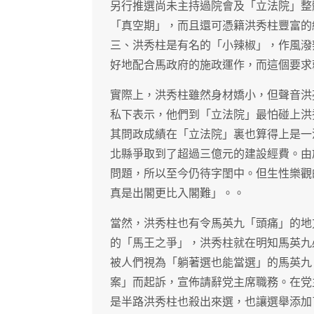
另行推選尚未主持過院會及「立法院」整
「真空期」，而且還可憑籍洪秀柱豐富的
三、洪秀柱是有名的「小辣椒」，作風潑
好地配合馬政府的施政運作，而這個要求
實際上，洪秀柱雖然身材嬌小，但聲音洪
私下表示，他們到「立法院」最怕碰上洪
其問政成績在「立法院」裏也算得上是一
北縣爭取到了超過三億元的建設經費。由
問題，所以至今仍待字閨中。但生性樂觀
真是出閣更比入閣難」。。
當然，洪秀柱也有令馬英九「頭痛」的地
的「馬王之爭」，洪秀柱就在明知馬英九
被人們視為「躺著選也能當選」的馬英九
案」而起訴，宣佈請辭党主席職務。在党
是半路洪秀柱也殺出來選，也讓選舉添加