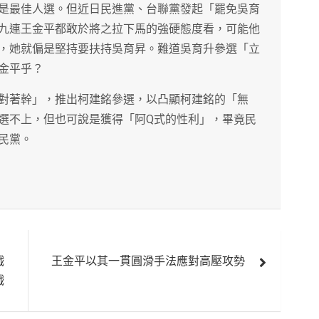
是最佳人選。但近日民進黨、台聯黨發起「罷免吳育
九連王金平都敢於將之拉下馬的強硬態度看，可能他
，她就偏是堅持要扶持吳育昇。難道吳育升參選「立
金平乎？
對著幹」，推出柯建銘參選，以凸顯柯建銘的「無
選不上，但也可說是獲得「阿Q式的性利」，畢竟民
民黨。
戲
王金平以其一貫圓滑手法應對高壓攻勢
戲